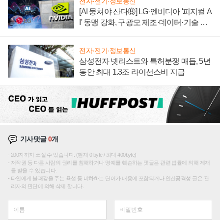
전자·전기·정보통신
[AI 뭉쳐야 산다⑧] LG·엔비디아 '피지컬 A
I' 동맹 강화, 구광모 제조·데이터·기술 결
집해 종합 로보틱스 기업으로
전자·전기·정보통신
삼성전자 넷리스트와 특허분쟁 매듭, 5년
동안 최대 1.3조 라이선스비 지급
기사댓글
0
개
200자까지 쓰실 수 있습니다. (현재 0 byte / 최대 400byte)
저작권 등 다른 사람의 권리를 침해하거나 명예를 훼손하는 댓글은 관련 법률에 의해 제재
를 받을 수 있습니다.
타인에게 불쾌감을 주는 욕설 등 비하하는 단어가 내용에 포함되거나 인신공격성 글은 관
리자의 판단에 의해 삭제 합니다.