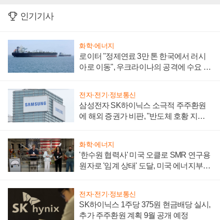
인기기사
화학·에너지
로이터 "정제연료 3만 톤 한국에서 러시
아로 이동", 우크라이나의 공격에 수요 늘
어
전자·전기·정보통신
삼성전자 SK하이닉스 소극적 주주환원
에 해외 증권가 비판, "반도체 호황 지속
성 의문"
화학·에너지
'한수원 협력사' 미국 오클로 SMR 연구용
원자로 '임계 상태' 도달, 미국 에너지부
"중요한 이정표"
전자·전기·정보통신
SK하이닉스 1주당 375원 현금배당 실시,
추가 주주환원 계획 9월 공개 예정