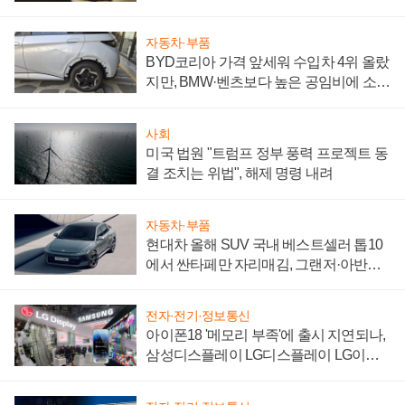
자동차·부품
BYD코리아 가격 앞세워 수입차 4위 올랐
지만, BMW·벤츠보다 높은 공임비에 소비
자 불만 폭발
사회
미국 법원 "트럼프 정부 풍력 프로젝트 동
결 조치는 위법", 해제 명령 내려
자동차·부품
현대차 올해 SUV 국내 베스트셀러 톱10
에서 싼타페만 자리매김, 그랜저·아반떼
'세단 쌍끌이'로 내수 방어
전자·전기·정보통신
아이폰18 '메모리 부족'에 출시 지연되나,
삼성디스플레이 LG디스플레이 LG이노
텍 '탈애플' 수익 다각화 속도