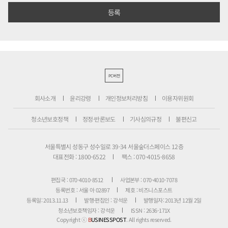
PC버전
회사소개
윤리강령
개인정보처리방침
이용자위원회
청소년보호정책
정정·반론보도
기사심의규정
불편신고
서울특별시 성동구 성수일로 39-34 서울숲더스페이스 12층
대표전화 : 1800-6522
팩스 : 070-4015-8658
편집국 : 070-4010-8512
사업본부 : 070-4010-7078
등록번호 : 서울 아 02897
제호 : 비즈니스포스트
등록일: 2013.11.13
발행·편집인 : 강석운
발행일자: 2013년 12월 2일
청소년보호책임자 : 강석운
ISSN : 2636-171X
Copyright ⓒ
B
USINESSPOST
. All rights reserved.