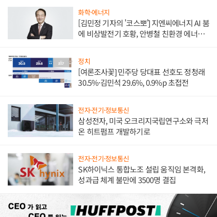
화학·에너지
[김민정 기자의 '코스뽀'] 지엔씨에너지 AI 붐
에 비상발전기 호황, 안병철 친환경 에너지
발전전문기업 향한다
정치
[여론조사꽃] 민주당 당대표 선호도 정청래
30.5%·김민석 29.6%, 0.9%p 초접전
전자·전기·정보통신
삼성전자, 미국 오크리지국립연구소와 극저
온 히트펌프 개발하기로
전자·전기·정보통신
SK하이닉스 통합노조 설립 움직임 본격화,
성과급 체계 불만에 3500명 결집