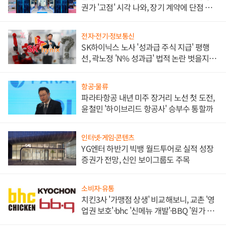
권가 '고점' 시각 나와, 장기 계약에 단점 부
각
전자·전기·정보통신
SK하이닉스 노사 '성과급 주식 지급' 평행
선, 곽노정 'N% 성과급' 법적 논란 벗을지 주
목
항공·물류
파라타항공 내년 미주 장거리 노선 첫 도전,
윤철민 '하이브리드 항공사' 승부수 통할까
인터넷·게임·콘텐츠
YG엔터 하반기 빅뱅 월드투어로 실적 성장
증권가 전망, 신인 보이그룹도 주목
소비자·유통
치킨3사 '가맹점 상생' 비교해보니, 교촌 '영
업권 보호'·bhc '신메뉴 개발'·BBQ '원가 부
담'