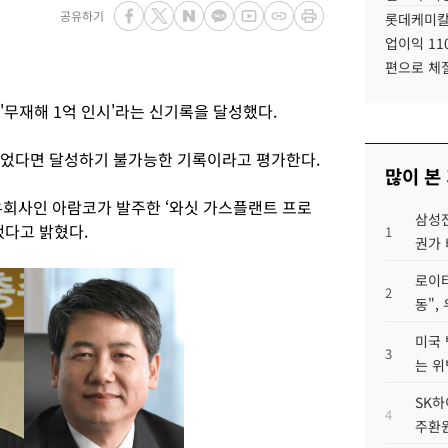
공유하기
롯데케미칼
업이익 11
편으로 체
'무재해 1억 인시'라는 신기록을 달성했다.
없었다면 달성하기 불가능한 기록이라고 평가한다.
많이 본
유회사인 아람코가 발주한 ‘와싯 가스플랜트 프로
삼성전
했다고 밝혔다.
1
권가 
로이터
2
동",
미국 
3
는 위
SK하
4
주환원