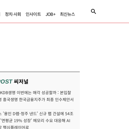
제
정치·사회
인사이트
JOB+
최신뉴스
씨저널
POST
' KDB생명 이번에는 매각 성공할까 : 본입찰
명 흥국생명 한국금융지주가 최종 인수제안서
 '용인 D램-청주 낸드' 신규 팹 건설에 54조
 '연평균 19% 성장' 메모리 수요 대응해 AI
장 핵심플레이어로