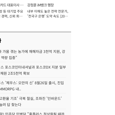
카드 대표이사 사
강정훈 iM뱅크 행장
성 등 대기업 주요
내부 이해도 높은 전략 전문가,
 경력, 신뢰 회복
'전국구 은행' 도약 속도 [2026
[2026년]
년]
사
 가뭄 겪는 농가에 재해자금 3천억 지원, 강
 역량 집중"
스 포스코인터내셔널과 포스코DX 지분 일부
 재원 2조5천억 확보
투스 '제우스: 오만의 신' 8월26일 출시, 진입
MMORPG 내..
고환율 기조' 극복 절실, 조좌진 '인바운드'
늘려 답 찾는다
정말] 민주당 민병덕 "홈플러스 정상화될 때까