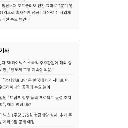
 첨단소재 포트폴리오 전환 효과로 2분기 영
01억으로 흑자전환 성공 : 대산·여수 사업재
질개선 속도 높인다
 기사
자 SK하이닉스 소극적 주주환원에 해외 증
비판, "반도체 호황 지속성 의문"
 "정제연료 3만 톤 한국에서 러시아로 이
 우크라이나의 공격에 수요 늘어
법원 "트럼프 정부 풍력 프로젝트 동결 조치
법", 해제 명령 내려
이닉스 1주당 375원 현금배당 실시, 추가 주
 계획 9월 공개 예정