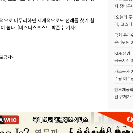
지 장바구
[오늘의 주
종적으로 마무리하면 세계적으로도 전례를 찾기 힘
라, 코스피
이 높다. [비즈니스포스트 박준수 기자]
국힘 윤리위
윤리위원 
KDB생명
배포금지>
금융지주 
가스공사 2
수용 미수금
반도체공학
된 규제가 