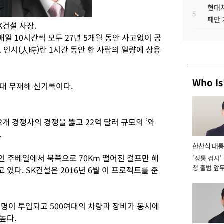
현대차
5
페만 
K건설 사장.
매일 10시간씩 모두 27년 5개월 동안 사고없이 공
 인시(人時)란 1시간 동안 한 사람의 일량에 상응
Who Is
대 무재해 신기록이다.
개 경쟁사의 경쟁을 뚫고 22억 달러 규모의 ‘와
.
한찬식 대
 주베일에서 북쪽으로 70Km 떨어진 걸프만 해
'정통 검사'
서관
청 출범 앞
있다. SK건설은 2016년 6월 이 프로젝트를 준
맡아 [2026
천명이 투입되고 500여대의 차량과 장비가 동시에
높다.