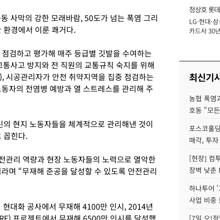
정상호 롯데
동 사막의 강한 모래바람, 50도가 넘는 폭염 그리
LG·현대·삼
장
 환경에서 이룬 쾌거다.
카드사 30년
에 '초집중' 
 점검하고 평가해 매주 등급별 깃발을 수여하는
에서 교통사고 방지와 전 직원의 교통규칙 숙지를 위해
최신기
ign), 시공관리자가 안전 취약지역을 집중 점검하는
n), 노동자의 전염병 예방과 열 스트레스를 관리해 주
농협 폭염과
호동 "모든
출신의 현지 노동자들을 체계적으로 관리해낸 것이
포스코홀딩
 꼽힌다.
매각, 투자
안전관리 역량과 현장 노동자들의 노력으로 열악한
[현장] 컴
라며 “무재해 준공을 달성할 수 있도록 안전관리
장벽 낮춘 
하나투어 '
사업 비중 
현대화 공사에서 무재해 4100만 인시, 2014년
RE) 프로젝트에서 무재해 6500만 인시를 달성했
[7일 오!