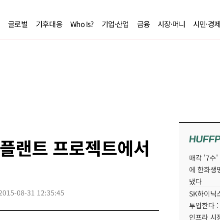
글로벌
기후대응
Who Is?
기업·산업
금융
시장·머니
시민·경
HUFF
가스플랜트 프로젝트에서
매각 '7수
에 한화생
냈다
2015-08-31 12:35:45
SK하이닉스
투입한다 :
인프라 시