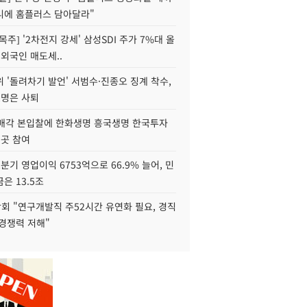
니에 홈플러스 담아달라"
목주] '2차전지 강세' 삼성SDI 주가 7%대 올
 외국인 매도세..
 '돌려차기 발언' 서범수·진종오 징계 착수,
2명은 사퇴
 매각 본입찰에 한화생명 흥국생명 한국투자
3곳 참여
분기 영업이익 6753억으로 66.9% 늘어, 민
은 13.5조
회 "연구개발직 주52시간 유연화 필요, 경직
경쟁력 저해"