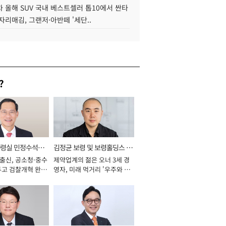
 올해 SUV 국내 베스트셀러 톱10에서 싼타
자리매김, 그랜저·아반떼 '세단..
?
통령실 민정수석비
김정균 보령 및 보령홀딩스 대
 출신, 공소청·중수
제약업계의 젊은 오너 3세 경
표이사 사장
두고 검찰개혁 완수
영자, 미래 먹거리 '우주와 헬
년]
스케어' 공들여 [2026년]