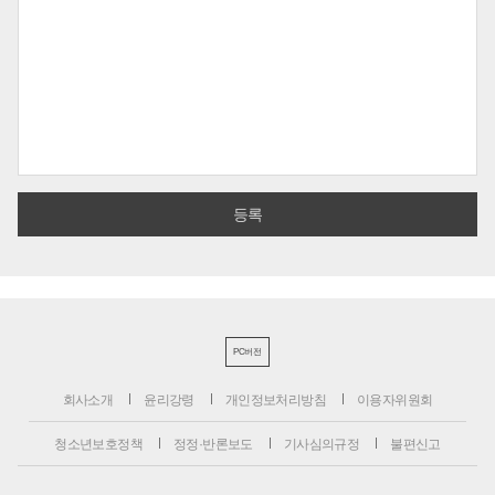
PC버전
회사소개
윤리강령
개인정보처리방침
이용자위원회
청소년보호정책
정정·반론보도
기사심의규정
불편신고