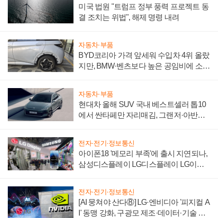
미국 법원 "트럼프 정부 풍력 프로젝트 동
결 조치는 위법", 해제 명령 내려
자동차·부품
BYD코리아 가격 앞세워 수입차 4위 올랐
지만, BMW·벤츠보다 높은 공임비에 소비
자 불만 폭발
자동차·부품
현대차 올해 SUV 국내 베스트셀러 톱10
에서 싼타페만 자리매김, 그랜저·아반떼
'세단 쌍끌이'로 내수 방어
전자·전기·정보통신
아이폰18 '메모리 부족'에 출시 지연되나,
삼성디스플레이 LG디스플레이 LG이노
텍 '탈애플' 수익 다각화 속도
전자·전기·정보통신
[AI 뭉쳐야 산다⑧] LG·엔비디아 '피지컬 A
I' 동맹 강화, 구광모 제조·데이터·기술 결