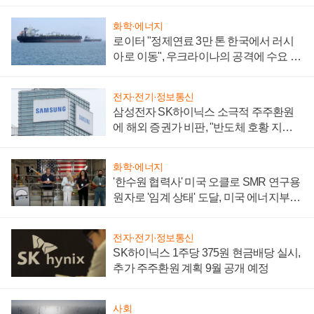
화학·에너지
로이터 "정제연료 3만 톤 한국에서 러시
아로 이동", 우크라이나의 공격에 수요 늘
어
전자·전기·정보통신
삼성전자 SK하이닉스 소극적 주주환원
에 해외 증권가 비판, "반도체 호황 지속
성 의문"
화학·에너지
'한수원 협력사' 미국 오클로 SMR 연구용
원자로 '임계 상태' 도달, 미국 에너지부
"중요한 이정표"
전자·전기·정보통신
SK하이닉스 1주당 375원 현금배당 실시,
추가 주주환원 계획 9월 공개 예정
사회