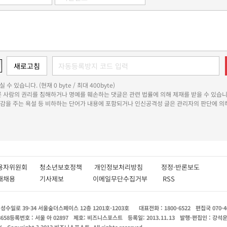
 수 있습니다. (현재 0 byte / 최대 400byte)
다른 사람의 권리를 침해하거나 명예를 훼손하는 댓글은 관련 법률에 의해 제재를 받을 수 있습니
쾌감을 주는 욕설 등 비하하는 단어가 내용에 포함되거나 인신공격성 글은 관리자의 판단에 의해
용자위원회
청소년보호정책
개인정보처리방침
정정·반론보도
인재채용
기사제보
이메일무단수집거부
RSS
수일로 39-34 서울숲더스페이스 12층 1201호-1203호
대표전화 : 1800-6522
편집국 070-4
8658
등록번호 : 서울 아 02897
제호: 비즈니스포스트
등록일: 2013.11.13
발행·편집인 : 강석
X
Copyright ? 2013 비즈니스포스트. All rights reserved.