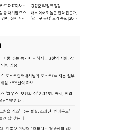
카드 대표이사 사
강정훈 iM뱅크 행장
성 등 대기업 주요
내부 이해도 높은 전략 전문가,
 경력, 신뢰 회복
'전국구 은행' 도약 속도 [2026
[2026년]
년]
사
 가뭄 겪는 농가에 재해자금 3천억 지원, 강
 역량 집중"
스 포스코인터내셔널과 포스코DX 지분 일부
 재원 2조5천억 확보
투스 '제우스: 오만의 신' 8월26일 출시, 진입
MMORPG 내..
고환율 기조' 극복 절실, 조좌진 '인바운드'
늘려 답 찾는다
정말] 민주당 민병덕 "홈플러스 정상화될 때까