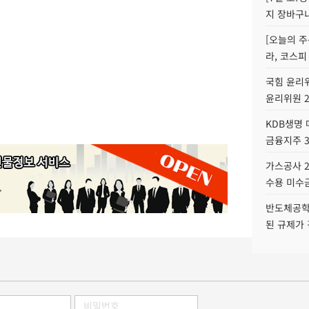
지 장바구
[오늘의 주
라, 코스피
국힘 윤리위
윤리위원 
KDB생명
금융지주 
가스공사 2
수용 미수금
반도체공학
된 규제가 