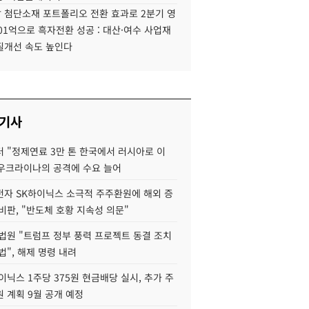
 첨단소재 포트폴리오 전환 효과로 2분기 영
01억으로 흑자전환 성공 : 대산·여수 사업재
질개선 속도 높인다
 기사
 "정제연료 3만 톤 한국에서 러시아로 이
 우크라이나의 공격에 수요 늘어
자 SK하이닉스 소극적 주주환원에 해외 증
비판, "반도체 호황 지속성 의문"
법원 "트럼프 정부 풍력 프로젝트 동결 조치
법", 해제 명령 내려
이닉스 1주당 375원 현금배당 실시, 추가 주
 계획 9월 공개 예정