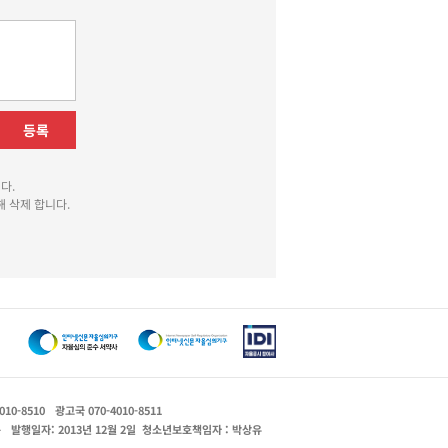
등록
다.
 삭제 합니다.
010-8510
광고국 070-4010-8511
운
발행일자: 2013년 12월 2일
청소년보호책임자 : 박상유