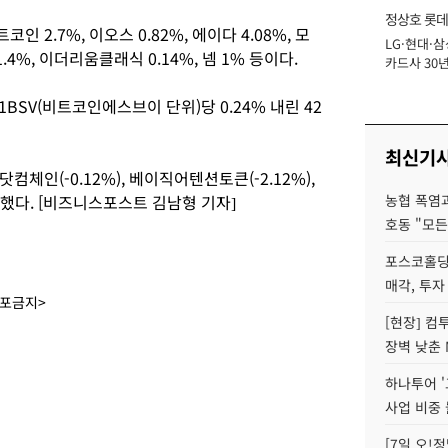
정상호 롯데
2.7%, 이오스 0.82%, 에이다 4.08%, 모
LG·현대·삼
장
1.4%, 이더리움클래식 0.14%, 넴 1% 등이다.
카드사 30년
에 '초집중' 
SV(비트코인에스브이 단위)당 0.24% 내린 42
최신기
토닷컴체인(-0.12%), 베이직어텐션토큰(-2.12%),
하락했다. [비즈니스포스트 김남형 기자]
농협 폭염과
호동 "모든
포스코홀딩
매각, 투자
배포금지>
[현장] 컴
장벽 낮춘 
하나투어 '
사업 비중 
[7일 오!