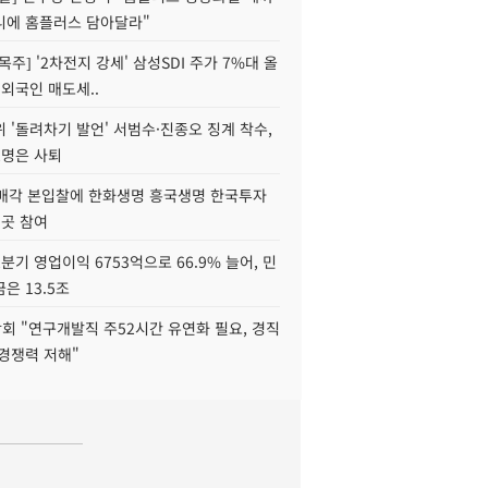
니에 홈플러스 담아달라"
목주] '2차전지 강세' 삼성SDI 주가 7%대 올
 외국인 매도세..
 '돌려차기 발언' 서범수·진종오 징계 착수,
2명은 사퇴
 매각 본입찰에 한화생명 흥국생명 한국투자
3곳 참여
분기 영업이익 6753억으로 66.9% 늘어, 민
은 13.5조
회 "연구개발직 주52시간 유연화 필요, 경직
경쟁력 저해"