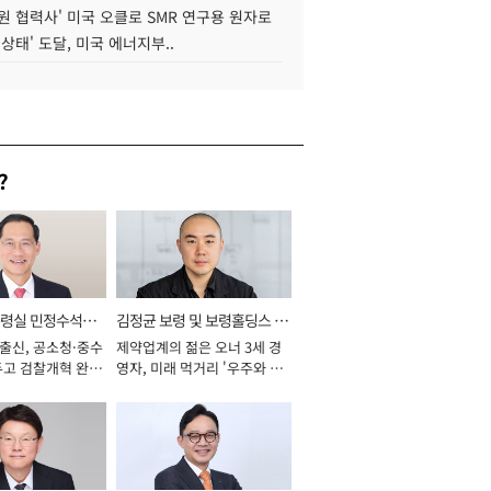
원 협력사' 미국 오클로 SMR 연구용 원자로
 상태' 도달, 미국 에너지부..
?
통령실 민정수석비
김정균 보령 및 보령홀딩스 대
 출신, 공소청·중수
제약업계의 젊은 오너 3세 경
표이사 사장
두고 검찰개혁 완수
영자, 미래 먹거리 '우주와 헬
년]
스케어' 공들여 [2026년]