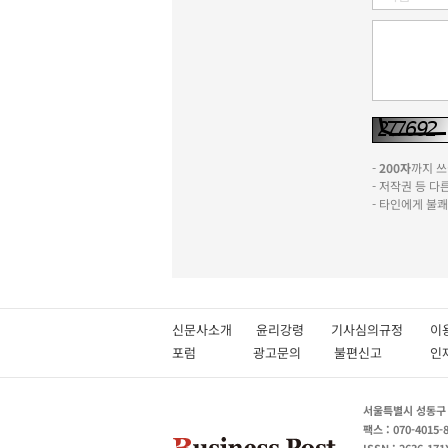
-
200자
까지 쓰실
- 저작권 등 
- 타인에게 불
신문사소개
윤리강령
기사심의규정
이
포럼
광고문의
불편신고
서울특별시 성동구 성
팩스 : 070-4015-
ISSN : 2636-171