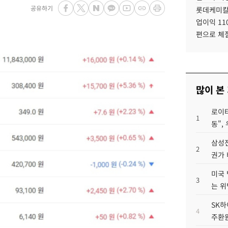
공유하기
롯데케미칼
업이익 11
편으로 체
많이 본
로이터
1
동",
삼성전
2
권가 
미국 
3
는 위
SK하
4
주환원