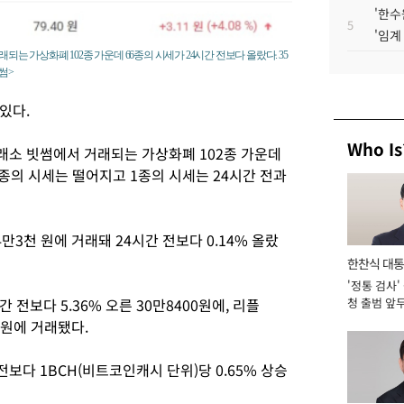
'한수
5
'임계
되는 가상화폐 102종 가운데 66종의 시세가 24시간 전보다 올랐다. 35
썸>
있다.
Who Is
래소 빗썸에서 거래되는 가상화폐 102종 가운데
5종의 시세는 떨어지고 1종의 시세는 24시간 전과
만3천 원에 거래돼 24시간 전보다 0.14% 올랐
한찬식 대
'정통 검사'
서관
 전보다 5.36% 오른 30만8400원에, 리플
청 출범 앞
맡아 [2026
49원에 거래됐다.
보다 1BCH(비트코인캐시 단위)당 0.65% 상승