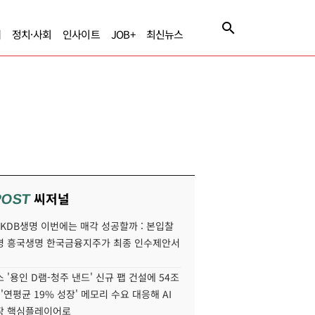
제
정치·사회
인사이트
JOB+
최신뉴스
씨저널
POST
' KDB생명 이번에는 매각 성공할까 : 본입찰
명 흥국생명 한국금융지주가 최종 인수제안서
 '용인 D램-청주 낸드' 신규 팹 건설에 54조
 '연평균 19% 성장' 메모리 수요 대응해 AI
장 핵심플레이어로