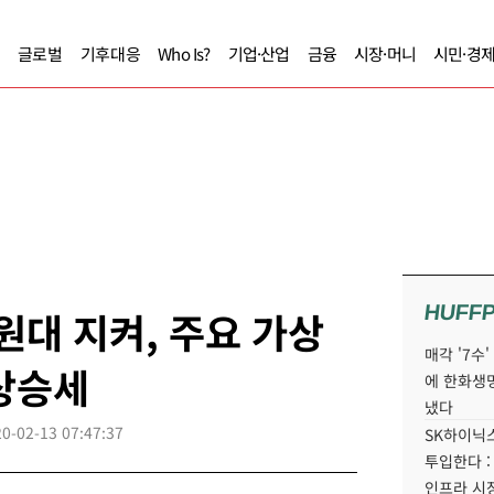
글로벌
기후대응
Who Is?
기업·산업
금융
시장·머니
시민·경
HUFF
원대 지켜, 주요 가상
매각 '7수
상승세
에 한화생
냈다
0-02-13 07:47:37
SK하이닉스
투입한다 :
인프라 시