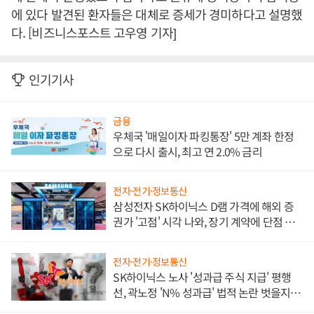
에 있다 발견된 환자들은 대체로 증세가 경미하다고 설명했
다. [비즈니스포스트 고우영 기자]
인기기사
금융
우체국 '매일이자 파킹통장' 5만 계좌 한정
으로 다시 출시, 최고 연 2.0% 금리
전자·전기·정보통신
삼성전자 SK하이닉스 D램 가격에 해외 증
권가 '고점' 시각 나와, 장기 계약에 단점 부
각
전자·전기·정보통신
SK하이닉스 노사 '성과급 주식 지급' 평행
선, 곽노정 'N% 성과급' 법적 논란 벗을지 주
목