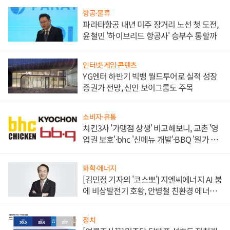
항공·물류
파라타항공 내년 미주 장거리 노선 첫 도전,
윤철민 '하이브리드 항공사' 승부수 통할까
인터넷·게임·콘텐츠
YG엔터 하반기 빅뱅 월드투어로 실적 성장
증권가 전망, 신인 보이그룹도 주목
소비자·유통
치킨3사 '가맹점 상생' 비교해보니, 교촌 '영
업권 보호'·bhc '신메뉴 개발'·BBQ '원가 부
담'
화학·에너지
[김민정 기자의 '코스뽀'] 지엔씨에너지 AI 붐
에 비상발전기 호황, 안병철 친환경 에너지
발전전문기업 향한다
정치