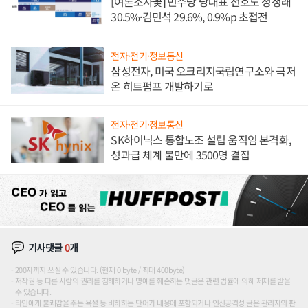
[여론조사꽃] 민주당 당대표 선호도 정청래
30.5%·김민석 29.6%, 0.9%p 초접전
전자·전기·정보통신
삼성전자, 미국 오크리지국립연구소와 극저
온 히트펌프 개발하기로
전자·전기·정보통신
SK하이닉스 통합노조 설립 움직임 본격화,
성과급 체계 불만에 3500명 결집
기사댓글
0
개
200자까지 쓰실 수 있습니다. (현재 0 byte / 최대 400byte)
저작권 등 다른 사람의 권리를 침해하거나 명예를 훼손하는 댓글은 관련 법률에 의해 제재를 받을
수 있습니다.
타인에게 불쾌감을 주는 욕설 등 비하하는 단어가 내용에 포함되거나 인신공격성 글은 관리자의 판