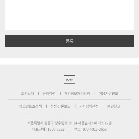
PC버전
회사소개
윤리강령
개인정보처리방침
이용자위원회
청소년보호정책
정정·반론보도
기사심의규정
불편신고
서울특별시 성동구 성수일로 39-34 서울숲더스페이스 12층
대표전화 : 1800-6522
팩스 : 070-4015-8658