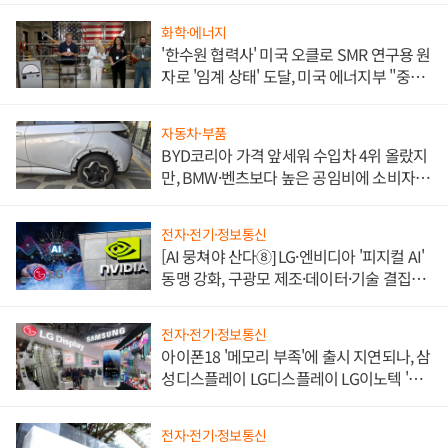
화학·에너지
'한수원 협력사' 미국 오클로 SMR 연구용 원
자로 '임계 상태' 도달, 미국 에너지부 "중요
한 이정표"
자동차·부품
BYD코리아 가격 앞세워 수입차 4위 올랐지
만, BMW·벤츠보다 높은 공임비에 소비자
불만 폭발
전자·전기·정보통신
[AI 뭉쳐야 산다⑧] LG·엔비디아 '피지컬 AI'
동맹 강화, 구광모 제조·데이터·기술 결집
해 종합 로보틱스 기업으로
전자·전기·정보통신
아이폰18 '메모리 부족'에 출시 지연되나, 삼
성디스플레이 LG디스플레이 LG이노텍 '탈
애플' 수익 다각화 속도
전자·전기·정보통신