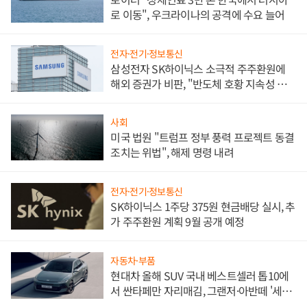
로 이동", 우크라이나의 공격에 수요 늘어
전자·전기·정보통신
삼성전자 SK하이닉스 소극적 주주환원에
해외 증권가 비판, "반도체 호황 지속성 의
문"
사회
미국 법원 "트럼프 정부 풍력 프로젝트 동결
조치는 위법", 해제 명령 내려
전자·전기·정보통신
SK하이닉스 1주당 375원 현금배당 실시, 추
가 주주환원 계획 9월 공개 예정
자동차·부품
현대차 올해 SUV 국내 베스트셀러 톱10에
서 싼타페만 자리매김, 그랜저·아반떼 '세단
쌍끌이'로 내수 방어