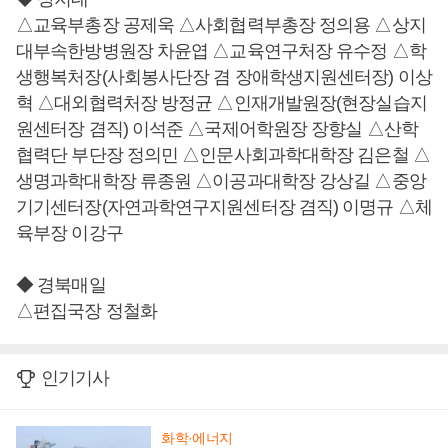
△교육부총장 공제욱 △사회협력부총장 정의용 △상지
대부속한방병원장 차윤엽 △교육연구처장 유수정 △학
생행복처장(사회봉사단장 겸 장애학생지원센터장) 이상
혁 △대외협력처장 방정균 △인재개발원장(현장실습지
원센터장 겸직) 이석준 △국제어학원장 장향실 △산학
협력단 부단장 정의민 △인문사회과학대학장 김은철 △
생명과학대학장 류종원 △이공과대학장 강상길 △중앙
기기센터장(자연과학연구지원센터장 겸직) 이명규 △체
육부장 이강구
◆ 경북매일
△편집국장 정철화
인기기사
화학·에너지