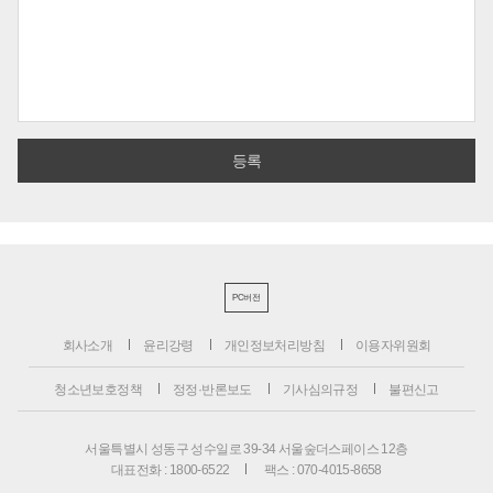
PC버전
회사소개
윤리강령
개인정보처리방침
이용자위원회
청소년보호정책
정정·반론보도
기사심의규정
불편신고
서울특별시 성동구 성수일로 39-34 서울숲더스페이스 12층
대표전화 : 1800-6522
팩스 : 070-4015-8658