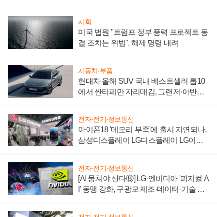
자 불만 폭발
사회
미국 법원 "트럼프 정부 풍력 프로젝트 동
결 조치는 위법", 해제 명령 내려
자동차·부품
현대차 올해 SUV 국내 베스트셀러 톱10
에서 싼타페만 자리매김, 그랜저·아반떼
'세단 쌍끌이'로 내수 방어
전자·전기·정보통신
아이폰18 '메모리 부족'에 출시 지연되나,
삼성디스플레이 LG디스플레이 LG이노
텍 '탈애플' 수익 다각화 속도
전자·전기·정보통신
[AI 뭉쳐야 산다⑧] LG·엔비디아 '피지컬 A
I' 동맹 강화, 구광모 제조·데이터·기술 결
집해 종합 로보틱스 기업으로
전자·전기·정보통신