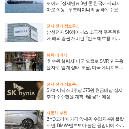
로이터 "정제연료 3만 톤 한국에서 러시
아로 이동", 우크라이나의 공격에 수요 늘
어
전자·전기·정보통신
삼성전자 SK하이닉스 소극적 주주환원
에 해외 증권가 비판, "반도체 호황 지속
성 의문"
화학·에너지
'한수원 협력사' 미국 오클로 SMR 연구용
원자로 '임계 상태' 도달, 미국 에너지부
"중요한 이정표"
전자·전기·정보통신
SK하이닉스 1주당 375원 현금배당 실시,
추가 주주환원 계획 9월 공개 예정
자동차·부품
BYD코리아 가격 앞세워 수입차 4위 올랐
지만, BMW·벤츠보다 높은 공임비에 소비