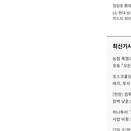
정상호 롯데
LG·현대·삼
장
카드사 30년
에 '초집중' 
최신기
농협 폭염과
호동 "모든
포스코홀딩
매각, 투자
[현장] 컴
장벽 낮춘 
하나투어 '
사업 비중 
[7일 오!