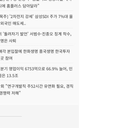
니에 홈플러스 담아달라"
목주] '2차전지 강세' 삼성SDI 주가 7%대 올
 외국인 매도세..
 '돌려차기 발언' 서범수·진종오 징계 착수,
2명은 사퇴
 매각 본입찰에 한화생명 흥국생명 한국투자
3곳 참여
분기 영업이익 6753억으로 66.9% 늘어, 민
은 13.5조
회 "연구개발직 주52시간 유연화 필요, 경직
경쟁력 저해"