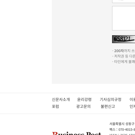
-
200자
까지 쓰실
- 저작권 등 
- 타인에게 불
신문사소개
윤리강령
기사심의규정
이
포럼
광고문의
불편신고
서울특별시 성동구 성
팩스 : 070-4015-
ISSN : 2636-171