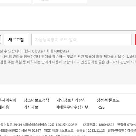
 수 있습니다. (현재 0 byte / 최대 400byte)
다른 사람의 권리를 침해하거나 명예를 훼손하는 댓글은 관련 법률에 의해 제재를 받을 수 있습니
쾌감을 주는 욕설 등 비하하는 단어가 내용에 포함되거나 인신공격성 글은 관리자의 판단에 의해
용자위원회
청소년보호정책
개인정보처리방침
정정·반론보도
인재채용
기사제보
이메일무단수집거부
RSS
수일로 39-34 서울숲더스페이스 12층 1201호-1203호
대표전화 : 1800-6522
편집국 070-4
8658
등록번호 : 서울 아 02897
제호: 비즈니스포스트
등록일: 2013.11.13
발행·편집인 : 강석
X
Copyright ? 2013 비즈니스포스트. All rights reserved.