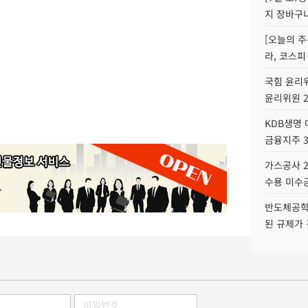
지 장바구
[오늘의 주
라, 코스피
국힘 윤리위
윤리위원 
KDB생명
금융지주 
가스공사 2
수용 미수금
반도체공학
된 규제가 