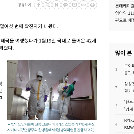
공유하기
롯데케미칼
업이익 11
편으로 체
열여섯 번째 확진자가 나왔다.
국을 여행했다가 1월19일 국내로 들어온 42세
밝혔다.
많이 본
로이터
1
동",
학
삼성전
2
보
권가 
진
'한수
3
'임계
BYD
4
▲ 방역 담당자들이 신종 코로나바이러스 감염증의 16번째 확진
BMW
자가 다녀갔던 광주의 한 병원에서 4일 방역작업을 진행하고 있