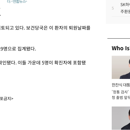
다. <연합뉴스>
SK하
고
5
주환원
.
검토되고 있다. 보건당국은 이 환자의 퇴원날짜를
Who Is
29명으로 집계됐다.
 확인됐다. 이들 가운데 5명이 확진자에 포함됐
한찬식 대
'정통 검사'
서관
청 출범 앞
배포금지>
맡아 [2026