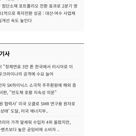
 첨단소재 포트폴리오 전환 효과로 2분기 영
01억으로 흑자전환 성공 : 대산·여수 사업재
질개선 속도 높인다
 기사
 "정제연료 3만 톤 한국에서 러시아로 이
 우크라이나의 공격에 수요 늘어
자 SK하이닉스 소극적 주주환원에 해외 증
비판, "반도체 호황 지속성 의문"
원 협력사' 미국 오클로 SMR 연구용 원자로
 상태' 도달, 미국 에너지부..
코리아 가격 앞세워 수입차 4위 올랐지만,
·벤츠보다 높은 공임비에 소비자 ..