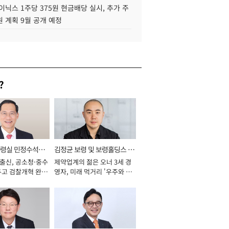
이닉스 1주당 375원 현금배당 실시, 추가 주
 계획 9월 공개 예정
?
통령실 민정수석비
김정균 보령 및 보령홀딩스 대
 출신, 공소청·중수
제약업계의 젊은 오너 3세 경
표이사 사장
두고 검찰개혁 완수
영자, 미래 먹거리 '우주와 헬
년]
스케어' 공들여 [2026년]