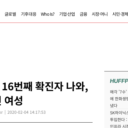
글로벌
기후대응
Who Is?
기업·산업
금융
시장·머니
시민·경
HUFF
 16번째 확진자 나와,
매각 '7수
 여성
에 한화생
냈다
kr
2020-02-04 14:17:53
SK하이닉스
투입한다 :
인프라 시