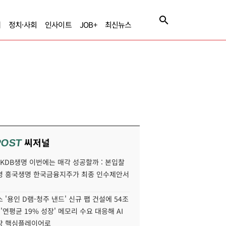
제
정치·사회
인사이트
JOB+
최신뉴스
씨저널
POST
' KDB생명 이번에는 매각 성공할까 : 본입찰
명 흥국생명 한국금융지주가 최종 인수제안서
 '용인 D램-청주 낸드' 신규 팹 건설에 54조
 '연평균 19% 성장' 메모리 수요 대응해 AI
장 핵심플레이어로