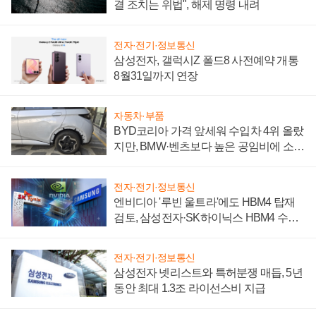
결 조치는 위법", 해제 명령 내려
전자·전기·정보통신
삼성전자, 갤럭시Z 폴드8 사전예약 개통
8월31일까지 연장
자동차·부품
BYD코리아 가격 앞세워 수입차 4위 올랐
지만, BMW·벤츠보다 높은 공임비에 소비
자 불만 폭발
전자·전기·정보통신
엔비디아 '루빈 울트라'에도 HBM4 탑재
검토, 삼성전자·SK하이닉스 HBM4 수율
에 주도권 갈린다
전자·전기·정보통신
삼성전자 넷리스트와 특허분쟁 매듭, 5년
동안 최대 1.3조 라이선스비 지급