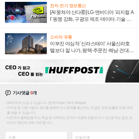
전자·전기·정보통신
[AI 뭉쳐야 산다⑧] LG·엔비디아 '피지컬 A
I' 동맹 강화, 구광모 제조·데이터·기술 결
집해 종합 로보틱스 기업으로
소비자·유통
이부진 야심작 '신라스테이' 서울신라호
텔보다 잘 나가, 평택·주문진·해남·건대로
성장판 더 넓힌다
기사댓글
0
개
200자까지 쓰실 수 있습니다. (현재 0 byte / 최대 400byte)
저작권 등 다른 사람의 권리를 침해하거나 명예를 훼손하는 댓글은 관련 법률에 의해 제재
를 받을 수 있습니다.
타인에게 불쾌감을 주는 욕설 등 비하하는 단어가 내용에 포함되거나 인신공격성 글은 관
리자의 판단에 의해 삭제 합니다.