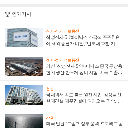
인기기사
전자·전기·정보통신
삼성전자 SK하이닉스 소극적 주주환원
에 해외 증권가 비판, "반도체 호황 지속
성 의문"
전자·전기·정보통신
외신 "삼성전자 SK하이닉스 중국 공장용
현지 생산 반도체 장비 시험, 미국 수출통
제 대비"
건설
국내외서 속도 붙는 원전 사업, 삼성물산·
현대건설·대우건설에 다가오는 '약속의
시간'
사회
미국 법원 "트럼프 정부 풍력 프로젝트 동