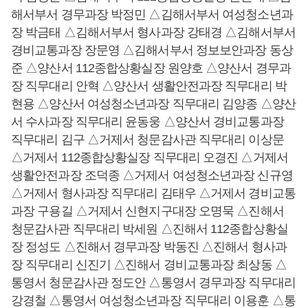
해서부서 경무과장 박정민 △김해서부서 여성청소년과
장 박금태 △김해서부서 형사과장 강태경 △김해서부서
경비교통과장 장문영 △김해서부서 정보보안과장 동상
준 △양산서 112종합상황실장 원양호 △양산서 경무과
장 직무대리 안혁 △양산서 생활안전과장 직무대리 박
현용 △양산서 여성청소년과장 직무대리 김양종 △양산
서 수사과장 직무대리 윤동웅 △양산서 경비교통과장
직무대리 김구 △거제서 청문감사관 직무대리 이상문
△거제서 112종합상황실장 직무대리 오경진 △거제서
생활안전과장 조덕종 △거제서 여성청소년과장 신규영
△거제서 형사과장 직무대리 김태우 △거제서 경비교통
과장 구용길 △거제서 신현지구대장 오명묵 △진해서
청문감사관 직무대리 박세원 △진해서 112종합상황실
장 정성도 △진해서 경무과장 박동진 △진해서 형사과
장 직무대리 신진기 △진해서 경비교통과장 최상동 △
통영서 청문감사관 정도안 △통영서 경무과장 직무대리
강경철 △통영서 여성청소년과장 직무대리 이용훈 △통