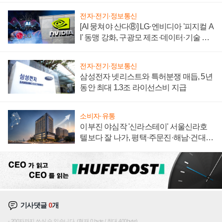
전자·전기·정보통신
[AI 뭉쳐야 산다⑧] LG·엔비디아 '피지컬 A
I' 동맹 강화, 구광모 제조·데이터·기술 결
집해 종합 로보틱스 기업으로
전자·전기·정보통신
삼성전자 넷리스트와 특허분쟁 매듭, 5년
동안 최대 1.3조 라이선스비 지급
소비자·유통
이부진 야심작 '신라스테이' 서울신라호
텔보다 잘 나가, 평택·주문진·해남·건대로
성장판 더 넓힌다
기사댓글
0
개
200자까지 쓰실 수 있습니다. (현재 0 byte / 최대 400byte)