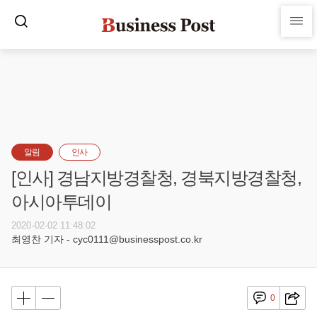
알림
인사
[인사] 경남지방경찰청, 경북지방경찰청,
아시아투데이
2020-02-02 11:48:02
최영찬 기자 - cyc0111@businesspost.co.kr
0