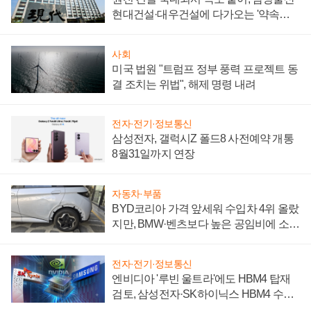
현대건설·대우건설에 다가오는 '약속의
시간'
사회
미국 법원 "트럼프 정부 풍력 프로젝트 동
결 조치는 위법", 해제 명령 내려
전자·전기·정보통신
삼성전자, 갤럭시Z 폴드8 사전예약 개통
8월31일까지 연장
자동차·부품
BYD코리아 가격 앞세워 수입차 4위 올랐
지만, BMW·벤츠보다 높은 공임비에 소비
자 불만 폭발
전자·전기·정보통신
엔비디아 '루빈 울트라'에도 HBM4 탑재
검토, 삼성전자·SK하이닉스 HBM4 수율
에 주도권 갈린다