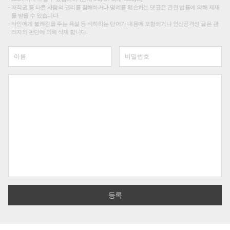
저작권 등 다른 사람의 권리를 침해하거나 명예를 훼손하는 댓글은 관련 법률에 의해 제재
를 받을 수 있습니다.
타인에게 불쾌감을 주는 욕설 등 비하하는 단어가 내용에 포함되거나 인신공격성 글은 관
리자의 판단에 의해 삭제 합니다.