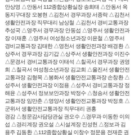
안상영 △안동서 112종합상황실장 송희태 △안동서 옥
동지구대장 오봉현 △김천서 경무과장 서종락 △김천서
생활안전과장 직무대리 남상철 △김천서 경비교통과장
추성국 △영주서 경무과장 안동섭 △영주서 생활안전과
장 이재훈 △영주서 여성청소년과장 이윤철 △영주서
경비교통과장 김태한 △영천서 생활안전과장 배경환 △
상주서 경무과장 김기갑 △상주서 생활안전과장 이진수
△문경서 경비교통과장 이태석 △칠곡서 경무과장 권영
희 △칠곡서 여성청소년과장 김교희 △울진서 생활안전
교통과장 김형목 △봉화서 생활안전교통과장 손창환 △
성주서 생활안전과장 이점용 △성주서 경비교통과장 정
해윤 △성주서 정보보안과장 박정수 △청송서 생활안전
교통과장 임만춘 △영양서 생활안전교통과장 박정호 △
군위서 생활안전교통과장 직무대리 권홍
경감 △청문감사담당관실 권오수 △경무과 이동한 이의
섭 △경리계장 권오설 △시설계장 진성헌 △정보과 김
용주 김동환 △112종합상황실 이창수 정문용 전재준 권