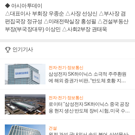
◆ 아시아투데이
△대표이사 부회장 우종순 △사장 선상신 △부사장 겸
편집국장 정규성 △미래전략실장 홍성필 △건설부동산
부장(부국장대우) 이상민 △사회2부장 권태욱
인기기사
전자·전기·정보통신
삼성전자 SK하이닉스 소극적 주주환원
에 해외 증권가 비판, "반도체 호황 지속
성 의문"
전자·전기·정보통신
로이터 "삼성전자 SK하이닉스 중국 공장
용 현지 생산 반도체 장비 시험, 미국 수출
통제 대비"
건설
원전 건설 국내외서 속도 붙어, 삼성물산·