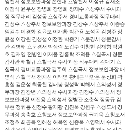
영천서 정보보안과장 손현대 △영천서 이성규 김재조
이점식 윤우선 장병희 장영희 장재수 △상주서 수사과
장 직무대리 김성동 △상주서 경비교통과장 직무대리
김성수 △상주서 정보보안과장 김창수 △상주서 이종승
임길수 이경화 강윤모 이재황 박관용 노석목 김병주 장
윤철 이강원 김성철 이정환 박종기 △문경서 청문감사
관 김병태 △문경서 박상림 노갑수 이창현 김재항 박원
호 김재영 전병인 이재웅 김홍탁 조덕용 △칠곡서 청문
감사관 배철규 △칠곡서 수사과장 직무대리 김대기 △
칠곡서 경비교통과장 김주희 △칠곡서 정보보안과장 배
명식 △칠곡서 전치신 이태영 황배근 박만용 문성희 곽
홍철 김운성 최동천 김태봉 장성락 박해서 △의성서 경
무과장 김창년 △의성서 수사과장 김정수 △의성서 정
보보안과장 이진용 △의성서 정병관 조춘식 장동규 김
부현 정휘봉 신정수 황재광 김진욱 강원구 △청도서 경
무과장 송충호 △청도서 정보보안과장 권기욱 △청도서
조정호 최공득 임해성 허옥연 신종욱 △영덕서 수사과
장 손우락 △영덕서 원성섭 도명호 박동훈 채동우 장수