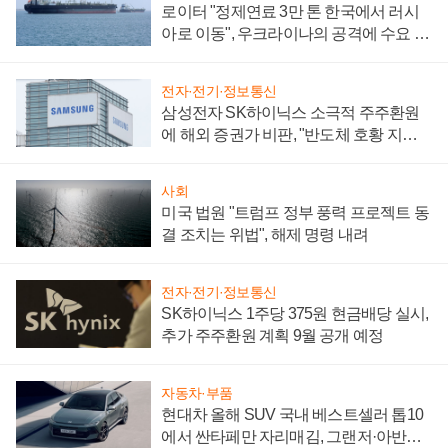
로이터 "정제연료 3만 톤 한국에서 러시
아로 이동", 우크라이나의 공격에 수요 늘
어
전자·전기·정보통신
삼성전자 SK하이닉스 소극적 주주환원
에 해외 증권가 비판, "반도체 호황 지속
성 의문"
사회
미국 법원 "트럼프 정부 풍력 프로젝트 동
결 조치는 위법", 해제 명령 내려
전자·전기·정보통신
SK하이닉스 1주당 375원 현금배당 실시,
추가 주주환원 계획 9월 공개 예정
자동차·부품
현대차 올해 SUV 국내 베스트셀러 톱10
에서 싼타페만 자리매김, 그랜저·아반떼