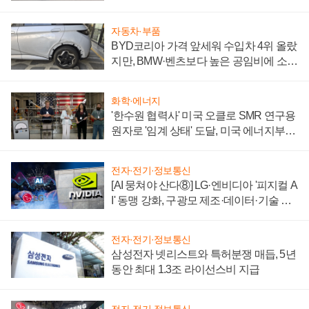
'세단 쌍끌이'로 내수 방어
자동차·부품
BYD코리아 가격 앞세워 수입차 4위 올랐
지만, BMW·벤츠보다 높은 공임비에 소비
자 불만 폭발
화학·에너지
'한수원 협력사' 미국 오클로 SMR 연구용
원자로 '임계 상태' 도달, 미국 에너지부
"중요한 이정표"
전자·전기·정보통신
[AI 뭉쳐야 산다⑧] LG·엔비디아 '피지컬 A
I' 동맹 강화, 구광모 제조·데이터·기술 결
집해 종합 로보틱스 기업으로
전자·전기·정보통신
삼성전자 넷리스트와 특허분쟁 매듭, 5년
동안 최대 1.3조 라이선스비 지급