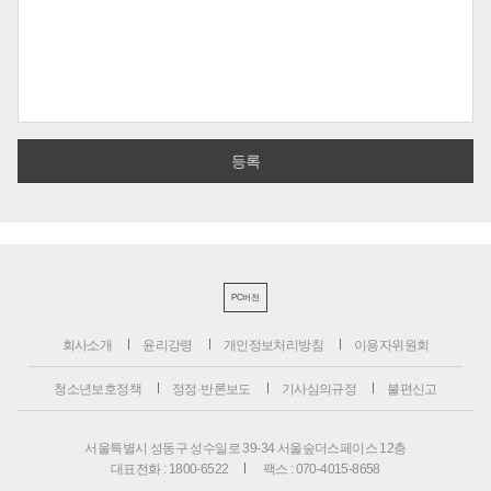
PC버전
회사소개
윤리강령
개인정보처리방침
이용자위원회
청소년보호정책
정정·반론보도
기사심의규정
불편신고
서울특별시 성동구 성수일로 39-34 서울숲더스페이스 12층
대표전화 : 1800-6522
팩스 : 070-4015-8658