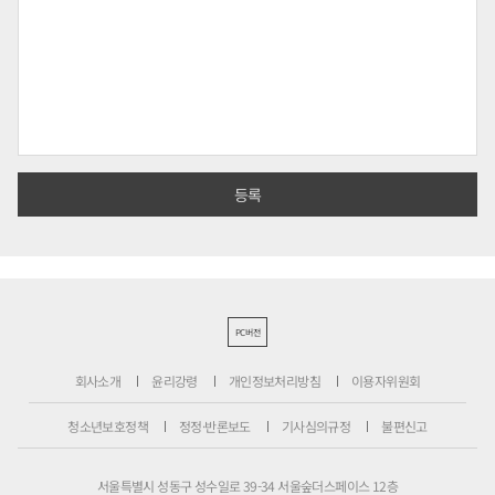
PC버전
회사소개
윤리강령
개인정보처리방침
이용자위원회
청소년보호정책
정정·반론보도
기사심의규정
불편신고
서울특별시 성동구 성수일로 39-34 서울숲더스페이스 12층