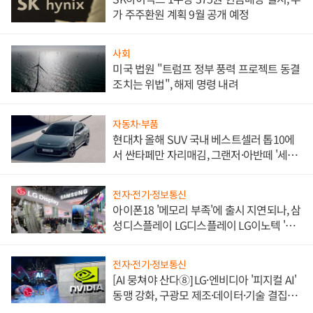
가 주주환원 계획 9월 공개 예정
사회
미국 법원 "트럼프 정부 풍력 프로젝트 동결
조치는 위법", 해제 명령 내려
자동차·부품
현대차 올해 SUV 국내 베스트셀러 톱10에
서 싼타페만 자리매김, 그랜저·아반떼 '세단
쌍끌이'로 내수 방어
전자·전기·정보통신
아이폰18 '메모리 부족'에 출시 지연되나, 삼
성디스플레이 LG디스플레이 LG이노텍 '탈
애플' 수익 다각화 속도
전자·전기·정보통신
[AI 뭉쳐야 산다⑧] LG·엔비디아 '피지컬 AI'
동맹 강화, 구광모 제조·데이터·기술 결집
해 종합 로보틱스 기업으로