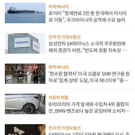
화학·에너지
로이터 "정제연료 3만 톤 한국에서 러시아
로 이동", 우크라이나의 공격에 수요 늘어
전자·전기·정보통신
삼성전자 SK하이닉스 소극적 주주환원에
해외 증권가 비판, "반도체 호황 지속성 의
문"
화학·에너지
'한수원 협력사' 미국 오클로 SMR 연구용 원
자로 '임계 상태' 도달, 미국 에너지부 "중요
한 이정표"
자동차·부품
BYD코리아 가격 앞세워 수입차 4위 올랐지
만, BMW·벤츠보다 높은 공임비에 소비자
불만 폭발
전자·전기·정보통신
SK하이닉스 1주당 375원 현금배당 실시, 추