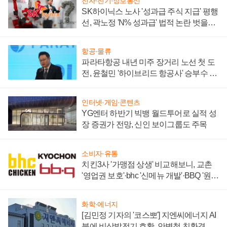
전자·전기·정보통신
SK하이닉스 노사 '성과급 주식 지급' 평행
선, 곽노정 'N% 성과급' 법적 논란 벗을지
주목
항공·물류
파라타항공 내년 미주 장거리 노선 첫 도
전, 윤철민 '하이브리드 항공사' 승부수 통
할까
인터넷·게임·콘텐츠
YG엔터 하반기 빅뱅 월드투어로 실적 성
장 증권가 전망, 신인 보이그룹도 주목
소비자·유통
치킨3사 '가맹점 상생' 비교해보니, 교촌
'영업권 보호'·bhc '신메뉴 개발'·BBQ '원가
부담'
화학·에너지
[김민정 기자의 '코스뽀'] 지엔씨에너지 AI
붐에 비상발전기 호황, 안병철 친환경 에