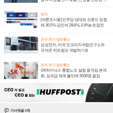
너지 발전전문기업 향한다
정치
[여론조사꽃] 민주당 당대표 선호도 정청
래 30.5%·김민석 29.6%, 0.9%p 초접전
전자·전기·정보통신
삼성전자, 미국 오크리지국립연구소와
극저온 히트펌프 개발하기로
전자·전기·정보통신
SK하이닉스 통합노조 설립 움직임 본격
화, 성과급 체계 불만에 3500명 결집
기사댓글
0
개