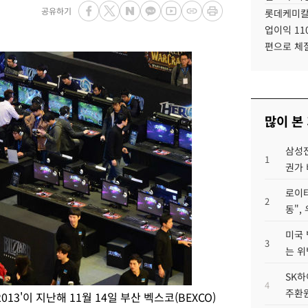
공유하기
롯데케미칼
업이익 11
편으로 체
많이 본
삼성전
1
권가 
로이터
2
동",
미국 
3
는 위
SK하
4
주환원
13'이 지난해 11월 14일 부산 벡스코(BEXCO)