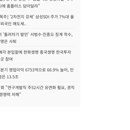
니에 홈플러스 담아달라"
목주] '2차전지 강세' 삼성SDI 주가 7%대 올
 외국인 매도세..
 '돌려차기 발언' 서범수·진종오 징계 착수,
2명은 사퇴
 매각 본입찰에 한화생명 흥국생명 한국투자
3곳 참여
분기 영업이익 6753억으로 66.9% 늘어, 민
은 13.5조
회 "연구개발직 주52시간 유연화 필요, 경직
경쟁력 저해"