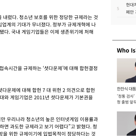
현대차
5
페만 
내렸다. 청소년 보호를 위한 정당한 규제라는 것
게임업계의 기대가 무너졌다. 정부가 규제개혁에 나
됐다. 국내 게임기업들은 이제 생존위기에 처해
Who Is
접속시간을 규제하는 ‘셧다운제’에 대해 합헌결정
한찬식 대
셧다운제에 대해 합헌 7 대 위헌 2 의견으로 합헌
'정통 검사'
대와 게임기업은 2011년 셧다운제가 기본권을
서관
청 출범 앞
맡아 [2026
지만 우리나라 청소년의 높은 인터넷게임 이용률과
하면 과도한 규제라고 보기 어렵다”고 밝혔다. 청
방을 위한 규제이기에 입법목적이 정당하다는 것