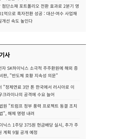
 첨단소재 포트폴리오 전환 효과로 2분기 영
01억으로 흑자전환 성공 : 대산·여수 사업재
질개선 속도 높인다
 기사
자 SK하이닉스 소극적 주주환원에 해외 증
비판, "반도체 호황 지속성 의문"
 "정제연료 3만 톤 한국에서 러시아로 이
 우크라이나의 공격에 수요 늘어
법원 "트럼프 정부 풍력 프로젝트 동결 조치
법", 해제 명령 내려
이닉스 1주당 375원 현금배당 실시, 추가 주
 계획 9월 공개 예정