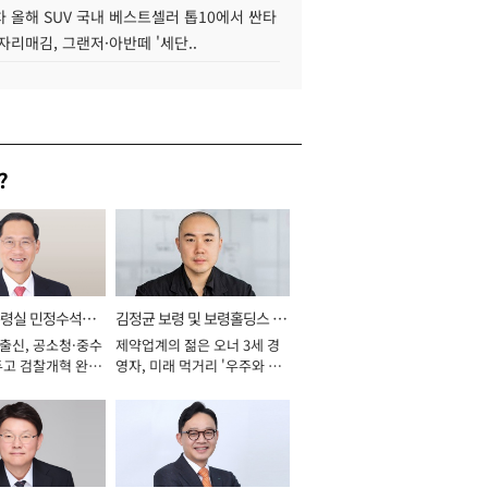
 올해 SUV 국내 베스트셀러 톱10에서 싼타
자리매김, 그랜저·아반떼 '세단..
?
통령실 민정수석비
김정균 보령 및 보령홀딩스 대
 출신, 공소청·중수
제약업계의 젊은 오너 3세 경
표이사 사장
두고 검찰개혁 완수
영자, 미래 먹거리 '우주와 헬
년]
스케어' 공들여 [2026년]