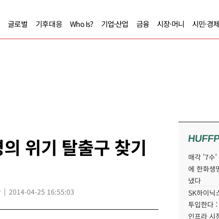
글로벌
기후대응
Who Is?
기업·산업
금융
시장·머니
시민·경
HUFF
의 위기 탈출구 찾기
매각 '7수
에 한화생
냈다
r
2014-04-25 16:55:03
SK하이닉스
투입한다 :
인프라 시