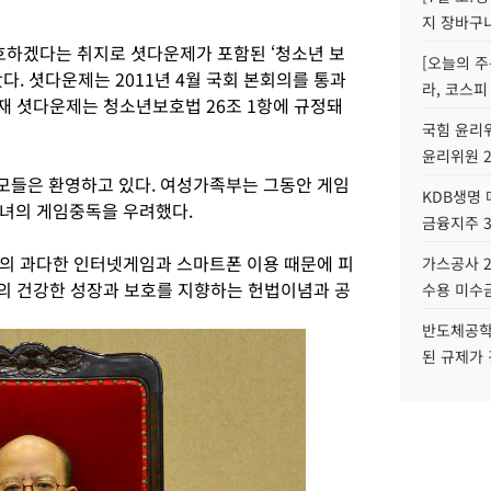
지 장바구
하겠다는 취지로 셧다운제가 포함된 ‘청소년 보
[오늘의 주
다. 셧다운제는 2011년 4월 국회 본회의를 통과
라, 코스피
 현재 셧다운제는 청소년보호법 26조 1항에 규정돼
국힘 윤리위
윤리위원 
모들은 환영하고 있다. 여성가족부는 그동안 게임
KDB생명
자녀의 게임중독을 우려했다.
금융지주 
의 과다한 인터넷게임과 스마트폰 이용 때문에 피
가스공사 2
의 건강한 성장과 보호를 지향하는 헌법이념과 공
수용 미수금
반도체공학
된 규제가 