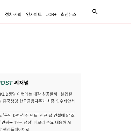
제
정치·사회
인사이트
JOB+
최신뉴스
씨저널
POST
' KDB생명 이번에는 매각 성공할까 : 본입찰
명 흥국생명 한국금융지주가 최종 인수제안서
 '용인 D램-청주 낸드' 신규 팹 건설에 54조
 '연평균 19% 성장' 메모리 수요 대응해 AI
장 핵심플레이어로