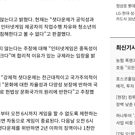
정상호 롯데
LG·현대·삼
장
않는다고 밝혔다. 헌재는 “셧다운제가 공익성과
카드사 30년
에 '초집중' 
에 인터넷게임 제공자의 직업수행 자유와 청소년의
침해한다고 볼 수 없다”고 판결했다.
최신기
지 않는다는 주장에 대해 “인터넷게임은 중독성이
크다”며 합리적 이유가 있는 규제라는 입장을 밝
농협 폭염과
호동 "모든
은 “강제적 셧다운제는 전근대적이고 국가주의적이
포스코홀딩
 “문화에 대한 자율성과 다양성 보장에 반하여 국
매각, 투자
로 헌법상 문화국가의 원리에 반한다”고 주장했
[현장] 컴
장벽 낮춘 
부터 오전 6시까지 게임을 할 수 없도록 제한하는
하나투어 '
면 자동으로 게임이 종료된다. 다음날 오전 6시
사업 비중 
 셧다운제를 위반하면 2년 이하의 징역이나 1천만
[7일 오!