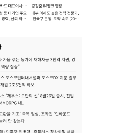
카드 대표이사 사
강정훈 iM뱅크 행장
성 등 대기업 주요
내부 이해도 높은 전략 전문가,
 경력, 신뢰 회복
'전국구 은행' 도약 속도 [2026
[2026년]
년]
사
 가뭄 겪는 농가에 재해자금 3천억 지원, 강
 역량 집중"
스 포스코인터내셔널과 포스코DX 지분 일부
 재원 2조5천억 확보
투스 '제우스: 오만의 신' 8월26일 출시, 진입
MMORPG 내..
고환율 기조' 극복 절실, 조좌진 '인바운드'
늘려 답 찾는다
정말] 민주당 민병덕 "홈플러스 정상화될 때까