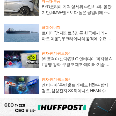
자동차·부품
BYD코리아 가격 앞세워 수입차 4위 올랐
지만, BMW·벤츠보다 높은 공임비에 소비
자 불만 폭발
화학·에너지
로이터 "정제연료 3만 톤 한국에서 러시
아로 이동", 우크라이나의 공격에 수요 늘
어
전자·전기·정보통신
[AI 뭉쳐야 산다⑧] LG·엔비디아 '피지컬 A
I' 동맹 강화, 구광모 제조·데이터·기술 결
집해 종합 로보틱스 기업으로
전자·전기·정보통신
엔비디아 '루빈 울트라'에도 HBM4 탑재
검토, 삼성전자·SK하이닉스 HBM4 수율
에 주도권 갈린다