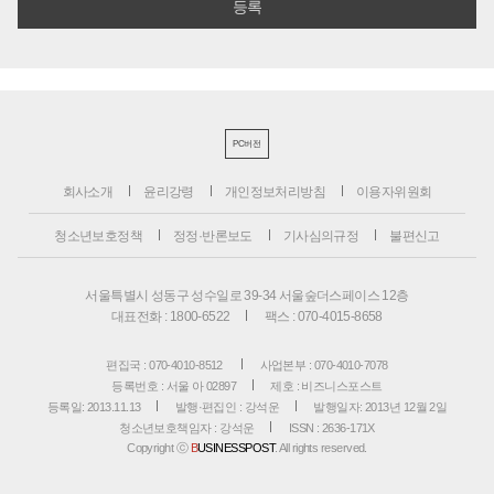
PC버전
회사소개
윤리강령
개인정보처리방침
이용자위원회
청소년보호정책
정정·반론보도
기사심의규정
불편신고
서울특별시 성동구 성수일로 39-34 서울숲더스페이스 12층
대표전화 : 1800-6522
팩스 : 070-4015-8658
편집국 : 070-4010-8512
사업본부 : 070-4010-7078
등록번호 : 서울 아 02897
제호 : 비즈니스포스트
등록일: 2013.11.13
발행·편집인 : 강석운
발행일자: 2013년 12월 2일
청소년보호책임자 : 강석운
ISSN : 2636-171X
Copyright ⓒ
B
USINESSPOST
. All rights reserved.