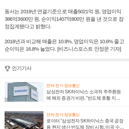
동서는 2019년 연결기준으로 매출5021억 원, 영업이익
386억3600만 원, 순이익1407억800만 원을 낸 것으로 잠
정집계됐다고 밝혔다.
2018년과 비교해 매출은 10.9%, 영업이익은 10.6% 줄고
순이익은 16.8% 늘었다. [비즈니스포스트 안정문 기자]
인기기사
전자·전기·정보통신
삼성전자 SK하이닉스 소극적 주주환원
에 해외 증권가 비판, "반도체 호황 지속
성 의문"
전자·전기·정보통신
로이터 "삼성전자 SK하이닉스 중국 공장
용 현지 생산 반도체 장비 시험, 미국 수출