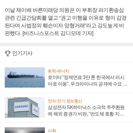
이날 채이배 바른미래당 의원은 이 부회장 파기환송심
관련 긴급간담회를 열고 “권고 이행을 이유로 형이 감경
된다며 사법정의 훼손이자 양형거래”라고 강도높게 비
판했다. [비즈니스포스트 김디모데 기자]
인기기사
화학·에너지
로이터 "정제연료 3만 톤 한국에서 러시
아로 이동", 우크라이나의 공격에 수요 늘
어
전자·전기·정보통신
삼성전자 SK하이닉스 소극적 주주환원
에 해외 증권가 비판, "반도체 호황 지속
성 의문"
사회