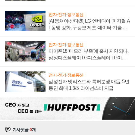
자 불만 폭발
전자·전기·정보통신
[AI 뭉쳐야 산다⑧] LG·엔비디아 '피지컬 A
I' 동맹 강화, 구광모 제조·데이터·기술 결
집해 종합 로보틱스 기업으로
전자·전기·정보통신
아이폰18 '메모리 부족'에 출시 지연되나,
삼성디스플레이 LG디스플레이 LG이노
텍 '탈애플' 수익 다각화 속도
전자·전기·정보통신
삼성전자 넷리스트와 특허분쟁 매듭, 5년
동안 최대 1.3조 라이선스비 지급
기사댓글
0
개