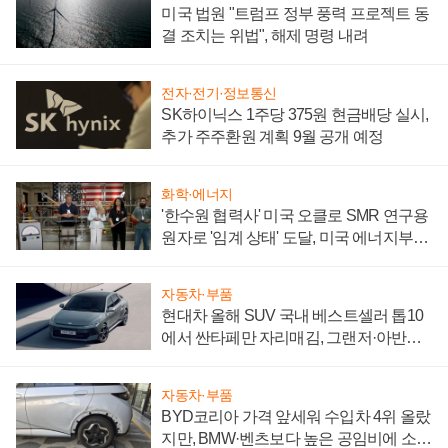
미국 법원 "트럼프 정부 풍력 프로젝트 동
결 조치는 위법", 해제 명령 내려
전자·전기·정보통신
SK하이닉스 1주당 375원 현금배당 실시,
추가 주주환원 계획 9월 공개 예정
화학·에너지
'한수원 협력사' 미국 오클로 SMR 연구용
원자로 '임계 상태' 도달, 미국 에너지부
"중요한 이정표"
자동차·부품
현대차 올해 SUV 국내 베스트셀러 톱10
에서 싼타페만 자리매김, 그랜저·아반떼
'세단 쌍끌이'로 내수 방어
자동차·부품
BYD코리아 가격 앞세워 수입차 4위 올랐
지만, BMW·벤츠보다 높은 공임비에 소비