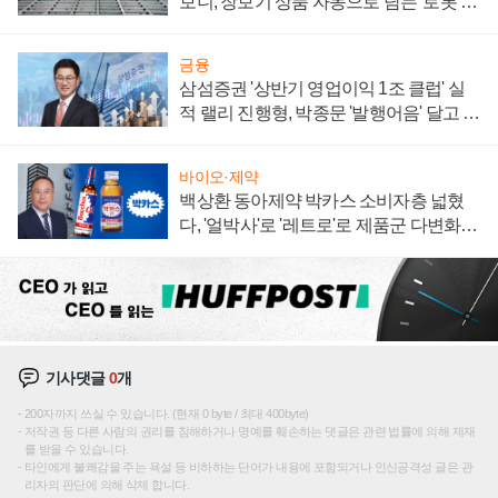
보니, 장보기 상품 자동으로 담는 '로봇 40
0대' 장관
금융
삼섬증권 '상반기 영업이익 1조 클럽' 실
적 랠리 진행형, 박종문 '발행어음' 달고 연
임 향하나
바이오·제약
백상환 동아제약 박카스 소비자층 넓혔
다, '얼박사'로 '레트로'로 제품군 다변화
주효
기사댓글
0
개
200자까지 쓰실 수 있습니다. (현재 0 byte / 최대 400byte)
저작권 등 다른 사람의 권리를 침해하거나 명예를 훼손하는 댓글은 관련 법률에 의해 제재
를 받을 수 있습니다.
타인에게 불쾌감을 주는 욕설 등 비하하는 단어가 내용에 포함되거나 인신공격성 글은 관
리자의 판단에 의해 삭제 합니다.