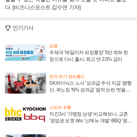
다. [비즈니스포스트 김수연 기자]
인기기사
금융
우체국 '매일이자 파킹통장' 5만 계좌 한
정으로 다시 출시, 최고 연 2.0% 금리
전자·전기·정보통신
SK하이닉스 노사 '성과급 주식 지급' 평행
선, 곽노정 'N% 성과급' 법적 논란 벗을지
주목
소비자·유통
치킨3사 '가맹점 상생' 비교해보니, 교촌
'영업권 보호'·bhc '신메뉴 개발'·BBQ '원가
부담'