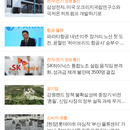
전자·전기·정보통신
삼성전자, 미국 오크리지국립연구소와
극저온 히트펌프 개발하기로
항공·물류
파라타항공 내년 미주 장거리 노선 첫 도
전, 윤철민 '하이브리드 항공사' 승부수 통
할까
전자·전기·정보통신
SK하이닉스 통합노조 설립 움직임 본격
화, 성과급 체계 불만에 3500명 결집
공기업
강원랜드 정책 불확실성에 중장기 비전
'흔들', 신임 사장의 정부 설득 과제 무거워
져
소비자·유통
[현장] 롯데마트 야심작 '부산 물류센터' 가