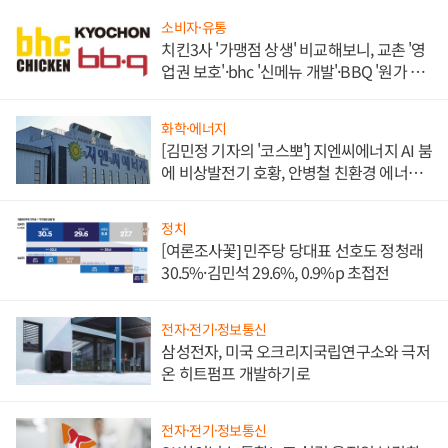
소비자·유통
치킨3사 '가맹점 상생' 비교해보니, 교촌 '영
업권 보호'·bhc '신메뉴 개발'·BBQ '원가 부
담'
화학·에너지
[김민정 기자의 '코스뽀'] 지엔씨에너지 AI 붐
에 비상발전기 호황, 안병철 친환경 에너지
발전전문기업 향한다
정치
[여론조사꽃] 민주당 당대표 선호도 정청래
30.5%·김민석 29.6%, 0.9%p 초접전
전자·전기·정보통신
삼성전자, 미국 오크리지국립연구소와 극저
온 히트펌프 개발하기로
전자·전기·정보통신