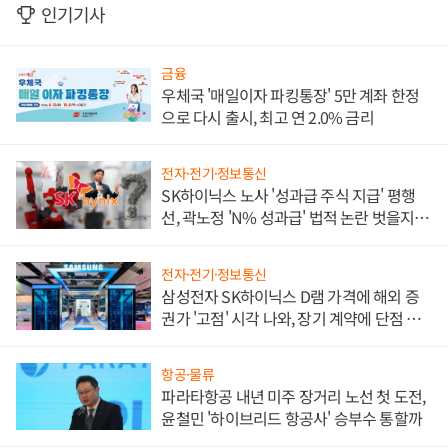
인기기사
금융
우체국 '매일이자 파킹통장' 5만 계좌 한정
으로 다시 출시, 최고 연 2.0% 금리
전자·전기·정보통신
SK하이닉스 노사 '성과급 주식 지급' 평행
선, 곽노정 'N% 성과급' 법적 논란 벗을지 주
목
전자·전기·정보통신
삼성전자 SK하이닉스 D램 가격에 해외 증
권가 '고점' 시각 나와, 장기 계약에 단점 부
각
항공·물류
파라타항공 내년 미주 장거리 노선 첫 도전,
윤철민 '하이브리드 항공사' 승부수 통할까