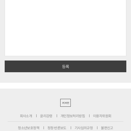
PC버전
회사소개
윤리강령
개인정보처리방침
이용자위원회
청소년보호정책
정정·반론보도
기사심의규정
불편신고