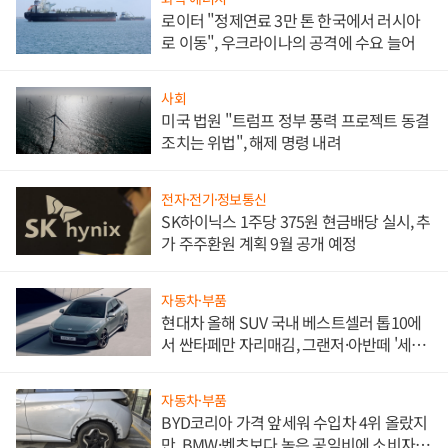
로이터 "정제연료 3만 톤 한국에서 러시아
로 이동", 우크라이나의 공격에 수요 늘어
사회
미국 법원 "트럼프 정부 풍력 프로젝트 동결
조치는 위법", 해제 명령 내려
전자·전기·정보통신
SK하이닉스 1주당 375원 현금배당 실시, 추
가 주주환원 계획 9월 공개 예정
자동차·부품
현대차 올해 SUV 국내 베스트셀러 톱10에
서 싼타페만 자리매김, 그랜저·아반떼 '세단
쌍끌이'로 내수 방어
자동차·부품
BYD코리아 가격 앞세워 수입차 4위 올랐지
만, BMW·벤츠보다 높은 공임비에 소비자