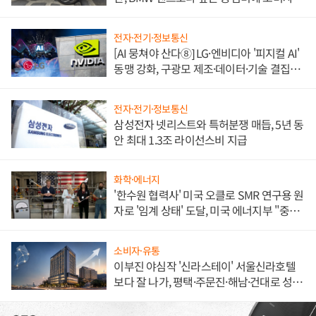
불만 폭발
전자·전기·정보통신
[AI 뭉쳐야 산다⑧] LG·엔비디아 '피지컬 AI'
동맹 강화, 구광모 제조·데이터·기술 결집
해 종합 로보틱스 기업으로
전자·전기·정보통신
삼성전자 넷리스트와 특허분쟁 매듭, 5년 동
안 최대 1.3조 라이선스비 지급
화학·에너지
'한수원 협력사' 미국 오클로 SMR 연구용 원
자로 '임계 상태' 도달, 미국 에너지부 "중요
한 이정표"
소비자·유통
이부진 야심작 '신라스테이' 서울신라호텔
보다 잘 나가, 평택·주문진·해남·건대로 성
장판 더 넓힌다