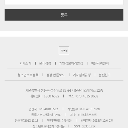
PC버전
회사소개
윤리강령
개인정보처리방침
이용자위원회
청소년보호정책
정정·반론보도
기사심의규정
불편신고
서울특별시 성동구 성수일로 39-34 서울숲더스페이스 12층
대표전화 : 1800-6522
팩스 : 070-4015-8658
편집국 : 070-4010-8512
사업본부 : 070-4010-7078
등록번호 : 서울 아 02897
제호 : 비즈니스포스트
등록일: 2013.11.13
발행·편집인 : 강석운
발행일자: 2013년 12월 2일
청소년보호책임자 : 강석운
ISSN : 2636-171X