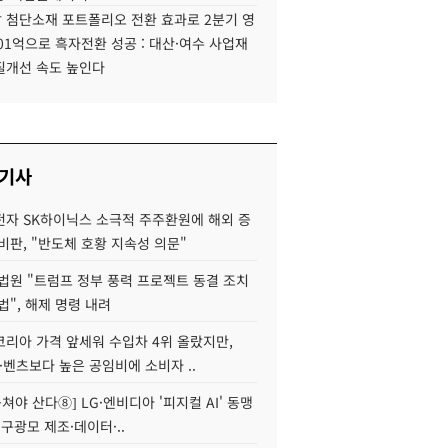
 첨단소재 포트폴리오 전환 효과로 2분기 영
01억으로 흑자전환 성공 : 대산·여수 사업재
질개선 속도 높인다
 기사
자 SK하이닉스 소극적 주주환원에 해외 증
비판, "반도체 호황 지속성 의문"
법원 "트럼프 정부 풍력 프로젝트 동결 조치
법", 해제 명령 내려
코리아 가격 앞세워 수입차 4위 올랐지만,
·벤츠보다 높은 공임비에 소비자 ..
 뭉쳐야 산다⑧] LG·엔비디아 '피지컬 AI' 동맹
 구광모 제조·데이터·..