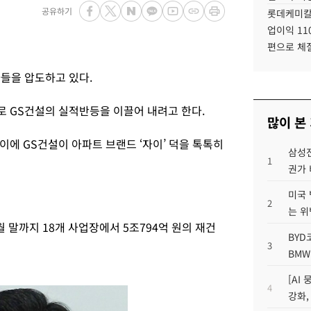
공유하기
롯데케미칼
업이익 11
편으로 체
들을 압도하고 있다.
 GS건설의 실적반등을 이끌어 내려고 한다.
많이 본
에 GS건설이 아파트 브랜드 ‘자이’ 덕을 톡톡히
삼성전
1
권가 
미국 
2
는 위
월 말까지 18개 사업장에서 5조794억 원의 재건
BYD
3
BMW
[AI
4
강화,