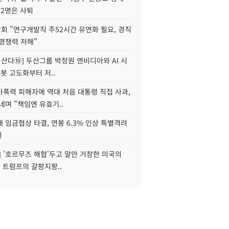
 2명은 사퇴
회 "연구개발직 주52시간 유연화 필요, 경직
경쟁력 저해"
야 산다⑩] 두산그룹 박정원 엔비디아와 AI 시
로봇 고도화부터 저..
가폭력 피해자에 역대 처음 대통령 직접 사과,
네며 "책임엔 유효기..
 임금협상 타결, 연봉 6.3% 인상 특별격려
원
] '호르무즈 해협'두고 말만 거창한 미국의
, 트럼프의 갈팡지팡..