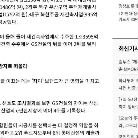
정상호 롯데
(1486억 원), 2광주 북구 우산구역 주택재개발사
업(1752억 원),·대구 복현주공 재건축사업(995억
LG·현대·삼
장
카드사 30년
 성공했다.
에 '초집중' 
이 올해 들어 재건축사업에서 수주한 1조3595억
건축 수주에서 GS건설의 뒤를 이어 2위를 달리
최신기
컴투스 '제
 강자로 떠올라
춘 MMOR
 이끄는 데는 ‘자이’ 브랜드가 큰 영향을 미치고
하나투어 조
사업 비중 
[7일 오!
 선호도 조사결과를 보면 GS건설의 자이는 삼성
까지 장바
림산업의 e편한세상에 이어 4위를 기록했다.
[오늘의 주
합원들이 시공사를 선택하는 데 결정적 역할을 하
라, 코스피
제외하고 2위 푸르지오부터 6위 롯데건설의 캐슬까
국민의힘 