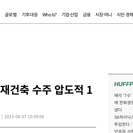
글로벌
기후대응
Who Is?
기업·산업
금융
시장·머니
시민·경
HUFF
 재건축 수주 압도적 1
매각 '7수
에 한화생
냈다
2015-08-07 15:09:06
SK하이닉스
투입한다 :
인프라 시