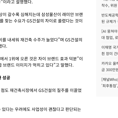
준”이라고 설명했다.
착수, 위원
상이 갈수록 심해지는데 삼성물산이 래미안 브랜
반도체공학
를 찾는 수요가 GS건설의 자이로 쏠렸다는 것이
된 규제가 
[AI 뭉쳐
대 협업, 
이를 내세워 재건축 수주가 늘었다”며 GS건설의
했다.
이재명 국
흰 장미 건
에서 1위에 오른 것은 자이 브랜드 효과 덕분”이
카카오 올해
급 브랜드 이미지가 먹히고 있다”고 말했다.
금 300만
환 성공
[채널Who
'최후통첩'
 점도 재건축시장에서 GS건설의 질주를 이끌었
수 있다는 우려에도 사업성이 괜찮다고 판단되는