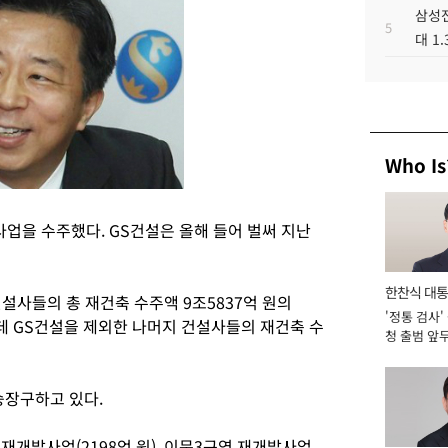
삼성전
5
대 1
Who Is
사업을 수주했다. GS건설은 올해 들어 벌써 지난
한찬식 대
건설사들의 총 재건축 수주액 9조5837억 원의
'정통 검사'
서관
운데 GS건설을 제외한 나머지 건설사들의 재건축 수
청 출범 앞
맡아 [2026
승장구하고 있다.
 재개발사업(2198억 원), 이문3구역 재개발사업