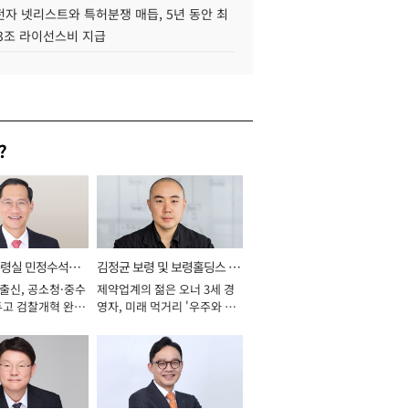
자 넷리스트와 특허분쟁 매듭, 5년 동안 최
.3조 라이선스비 지급
?
통령실 민정수석비
김정균 보령 및 보령홀딩스 대
 출신, 공소청·중수
제약업계의 젊은 오너 3세 경
표이사 사장
두고 검찰개혁 완수
영자, 미래 먹거리 '우주와 헬
년]
스케어' 공들여 [2026년]