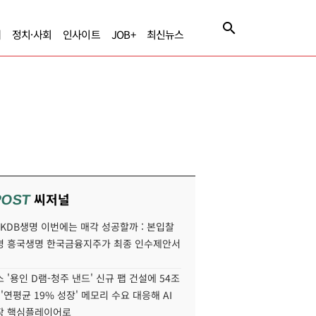
제
정치·사회
인사이트
JOB+
최신뉴스
씨저널
POST
' KDB생명 이번에는 매각 성공할까 : 본입찰
명 흥국생명 한국금융지주가 최종 인수제안서
 '용인 D램-청주 낸드' 신규 팹 건설에 54조
 '연평균 19% 성장' 메모리 수요 대응해 AI
장 핵심플레이어로