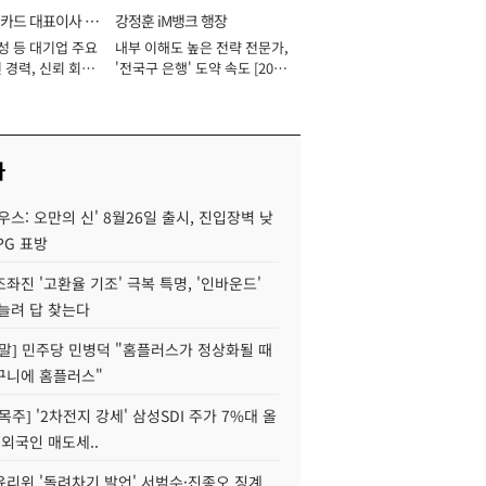
카드 대표이사 사
강정훈 iM뱅크 행장
성 등 대기업 주요
내부 이해도 높은 전략 전문가,
 경력, 신뢰 회복
'전국구 은행' 도약 속도 [2026
[2026년]
년]
사
우스: 오만의 신' 8월26일 출시, 진입장벽 낮
PG 표방
좌진 '고환율 기조' 극복 특명, '인바운드'
늘려 답 찾는다
정말] 민주당 민병덕 "홈플러스가 정상화될 때
구니에 홈플러스"
목주] '2차전지 강세' 삼성SDI 주가 7%대 올
 외국인 매도세..
윤리위 '돌려차기 발언' 서범수·진종오 징계