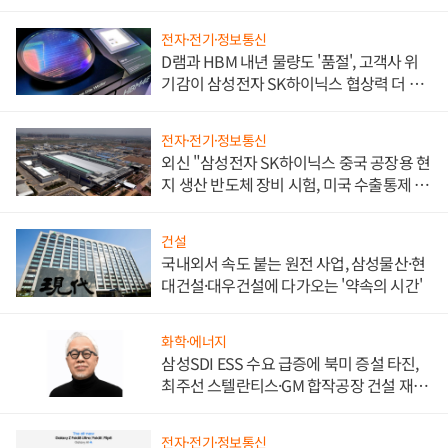
전자·전기·정보통신
D램과 HBM 내년 물량도 '품절', 고객사 위
기감이 삼성전자 SK하이닉스 협상력 더 키
워
전자·전기·정보통신
외신 "삼성전자 SK하이닉스 중국 공장용 현
지 생산 반도체 장비 시험, 미국 수출통제 대
비"
건설
국내외서 속도 붙는 원전 사업, 삼성물산·현
대건설·대우건설에 다가오는 '약속의 시간'
화학·에너지
삼성SDI ESS 수요 급증에 북미 증설 타진,
최주선 스텔란티스·GM 합작공장 건설 재추
진하나
전자·전기·정보통신