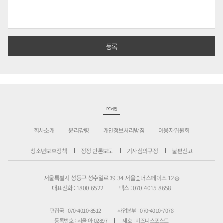
PC버전
회사소개
윤리강령
개인정보처리방침
이용자위원회
청소년보호정책
정정·반론보도
기사심의규정
불편신고
서울특별시 성동구 성수일로 39-34 서울숲더스페이스 12층
대표전화 : 1800-6522
팩스 : 070-4015-8658
편집국 : 070-4010-8512
사업본부 : 070-4010-7078
등록번호 : 서울 아 02897
제호 : 비즈니스포스트