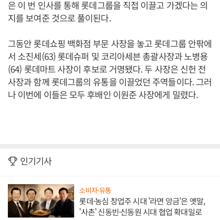
은 이 번 인사를 통해 롯데그룹을 직접 이끌고 가겠다는 의
지를 보여준 것으로 풀이된다.
그동안 롯데쇼핑 백화점 부문 사장을 놓고 롯데그룹 안팎에
서 소진세(63) 롯데슈퍼 및 코리아세븐 총괄사장과 노병용
(64) 롯데마트 사장이 후보로 거명됐다. 두 사장은 신헌 전
사장과 함께 롯데그룹의 유통을 이끌었던 주역들이다. 그러
나 이번에 이들은 모두 후배인 이원준 사장에게 밀렸다.
인기기사
소비자·유통
롯데·농심 창업주 시대 '라면 앙금'은 옛말,
'사촌' 신동빈·신동원 시대 협업 확대일로