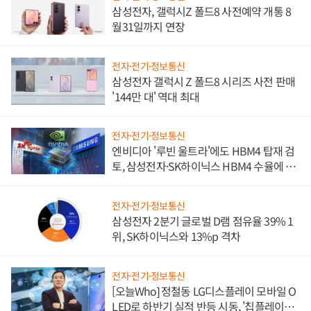
삼성전자, 갤럭시Z 폴드8 사전예약 개통 8
월31일까지 연장
전자·전기·정보통신
삼성전자 갤럭시 Z 폴드8 시리즈 사전 판매
'144만 대' 역대 최대
전자·전기·정보통신
엔비디아 '루빈 울트라'에도 HBM4 탑재 검
토, 삼성전자·SK하이닉스 HBM4 수율에 주
도권 갈린다
전자·전기·정보통신
삼성전자 2분기 글로벌 D램 점유율 39% 1
위, SK하이닉스와 13%p 격차
전자·전기·정보통신
[오늘Who] 정철동 LG디스플레이 모바일 O
LED로 하반기 실적 반등 시동, '칩플레이