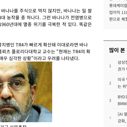
롯데케미칼
바나나를 주식으로 먹지 않지만, 바나나는 밀 쌀
업이익 11
4대 농작물 중 하나다. 그런 바나나가 전염병으로
편으로 체
960년대에 멸종 위기를 극복한 적 있다. 똑같은
 불치병인 TR4가 빠르게 확산돼 이대로라면 바나
많이 본
플뢰츠 플로리다대학교 교수는 “현재는 TR4의 확
는 매우 심각한 상황”이라고 우려를 나타냈다.
삼성전
1
권가 
미국 
2
는 위
BYD
3
BMW
[AI
4
강화,