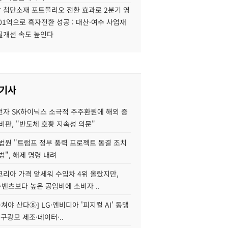
 첨단소재 포트폴리오 전환 효과로 2분기 영
01억으로 흑자전환 성공 : 대산·여수 사업재
질개선 속도 높인다
 기사
자 SK하이닉스 소극적 주주환원에 해외 증
비판, "반도체 호황 지속성 의문"
법원 "트럼프 정부 풍력 프로젝트 동결 조치
법", 해제 명령 내려
코리아 가격 앞세워 수입차 4위 올랐지만,
·벤츠보다 높은 공임비에 소비자 ..
 뭉쳐야 산다⑧] LG·엔비디아 '피지컬 AI' 동맹
 구광모 제조·데이터·..