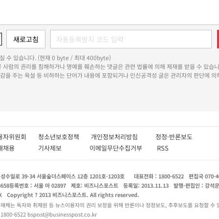
 수 있습니다. (현재 0 byte / 최대 400byte)
다른 사람의 권리를 침해하거나 명예를 훼손하는 댓글은 관련 법률에 의해 제재를 받을 수 있습니
쾌감을 주는 욕설 등 비하하는 단어가 내용에 포함되거나 인신공격성 글은 관리자의 판단에 의해
용자위원회
청소년보호정책
개인정보처리방침
정정·반론보도
인재채용
기사제보
이메일무단수집거부
RSS
수일로 39-34 서울숲더스페이스 12층 1201호-1203호
대표전화 : 1800-6522
편집국 070-4
8658
등록번호 : 서울 아 02897
제호: 비즈니스포스트
등록일: 2013.11.13
발행·편집인 : 강석
X
Copyright ? 2013 비즈니스포스트. All rights reserved.
 매체는 독자와 취재원 등 뉴스이용자의 권리 보장을 위해 반론이나 정정보도, 추후보도를 요청할 수 
0-6522 bspost@businesspost.co.kr