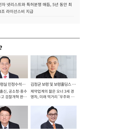
자 넷리스트와 특허분쟁 매듭, 5년 동안 최
.3조 라이선스비 지급
?
통령실 민정수석비
김정균 보령 및 보령홀딩스 대
 출신, 공소청·중수
제약업계의 젊은 오너 3세 경
표이사 사장
두고 검찰개혁 완수
영자, 미래 먹거리 '우주와 헬
년]
스케어' 공들여 [2026년]