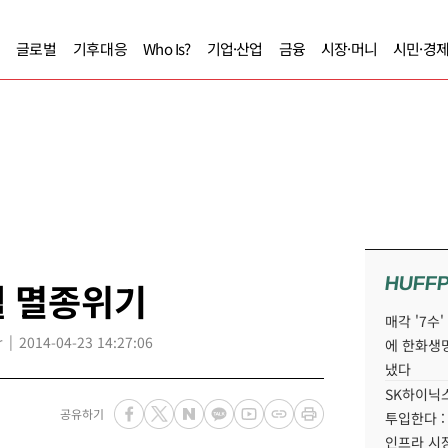
글로벌
기후대응
Who Is?
기업·산업
금융
시장·머니
시민·경
HUFF
궐 멸종위기
매각 '7수
r
2014-04-23 14:27:06
에 한화생
냈다
SK하이닉스
공유하기
투입한다 :
인프라 시