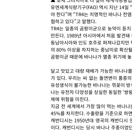
▲ 호세 그라지아노 다 실바 세계식량농
유엔세계식량기구(FAO) 역시 지난 14일
야 한다”며 “TR4는 치명적인 바나나 전
협하고 있다”고 말했다.
TR4는 일종의 곰팡이균으로 농약이 듣지 
만든다. 1989년 아시아에서 처음 발견돼
동남아시아와 인도 호주로 퍼져나갔지만 뚜
의 80% 이상을 차지하는 중남미로 확산될
곰팡이균 때문에 바나나가 멸종 위기에 놓
달고 맛있고 대량 재배가 가능한 바나나를 
가 있다. 우리는 씨 없는 돌연변이 품종의
유성생식이 불가능한 바나나는 꺾꽂이 방식
나는 유전자 다양성을 상실한 동일한 ‘쌍둥
체에 위험을 미친다.
지금 전 세계에서 가장 많이 먹는 바나나
45%를 차지한다. 수출량을 기준으로 하면 
캐번디시는 1950년대 영국의 캐번디시 
이다. 캐번디시는 당시 바나나 주종이었던