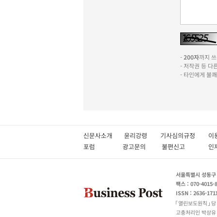
-
200자
까지 쓰실
- 저작권 등 
- 타인에게 불
신문사소개
윤리강령
기사심의규정
이
포럼
광고문의
불편신고
서울특별시 성동구 성
팩스 : 070-4015-
ISSN : 2636-171
열린보도원칙
당
고충처리인 박상유 180