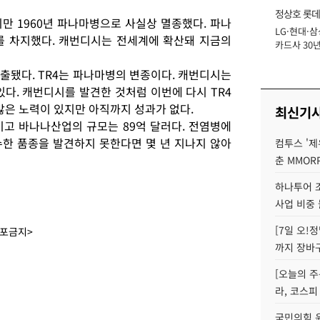
정상호 롯데
만 1960년 파나마병으로 사실상 멸종했다. 파나
LG·현대·삼
장
를 차지했다. 캐번디시는 전세계에 확산돼 지금의
카드사 30년
에 '초집중' 
출됐다. TR4는 파나마병의 변종이다. 캐번디시는
다. 캐번디시를 발견한 것처럼 이번에 다시 TR4
많은 노력이 있지만 아직까지 성과가 없다.
최신기
이고 바나나산업의 규모는 89억 달러다. 전염병에
한 품종을 발견하지 못한다면 몇 년 지나지 않아
컴투스 '제
춘 MMOR
하나투어 조
사업 비중 
[7일 오!
배포금지>
까지 장바
[오늘의 주
라, 코스피
국민의힘 