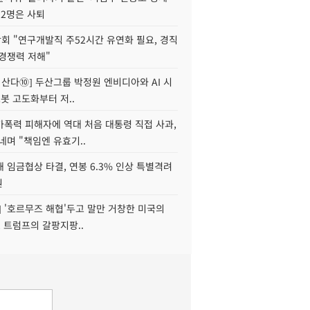
 2명은 사퇴
회 "연구개발직 주52시간 유연화 필요, 경직
경쟁력 저해"
야 산다⑩] 두산그룹 박정원 엔비디아와 AI 시
로봇 고도화부터 저..
가폭력 피해자에 역대 처음 대통령 직접 사과,
네며 "책임엔 유효기..
 임금협상 타결, 연봉 6.3% 인상 특별격려
원
] '호르무즈 해협'두고 말만 거창한 미국의
, 트럼프의 갈팡지팡..