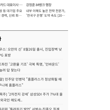
카드 대표이사 사
강정훈 iM뱅크 행장
성 등 대기업 주요
내부 이해도 높은 전략 전문가,
 경력, 신뢰 회복
'전국구 은행' 도약 속도 [2026
[2026년]
년]
사
우스: 오만의 신' 8월26일 출시, 진입장벽 낮
PG 표방
좌진 '고환율 기조' 극복 특명, '인바운드'
늘려 답 찾는다
정말] 민주당 민병덕 "홈플러스가 정상화될 때
구니에 홈플러스"
목주] '2차전지 강세' 삼성SDI 주가 7%대 올
 외국인 매도세..
윤리위 '돌려차기 발언' 서범수·진종오 징계