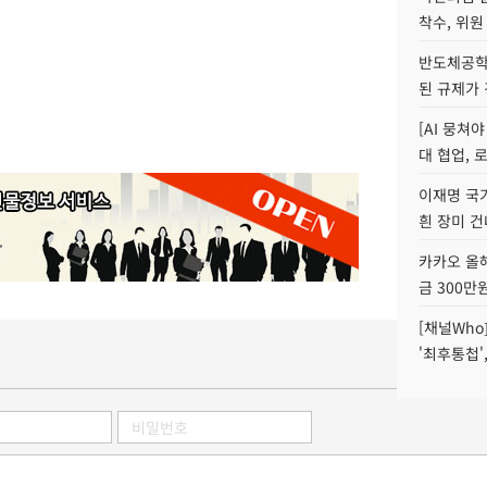
착수, 위원
반도체공학
된 규제가 
[AI 뭉쳐
대 협업, 
이재명 국
흰 장미 건
카카오 올해
금 300만
[채널Who
'최후통첩'