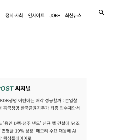
제
정치·사회
인사이트
JOB+
최신뉴스
씨저널
POST
' KDB생명 이번에는 매각 성공할까 : 본입찰
명 흥국생명 한국금융지주가 최종 인수제안서
 '용인 D램-청주 낸드' 신규 팹 건설에 54조
 '연평균 19% 성장' 메모리 수요 대응해 AI
장 핵심플레이어로