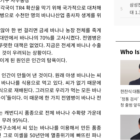
업기구 사무총장
삼성전
 “각국이 TR4 확산을 막기 위해 국가적으로 대처해
5
대 1
염병으로 수천만 명의 바나나산업 종사자 생계를 위
않아 한 번 걸리면 금세 바나나 농장 전체를 죽게
 대만에서 바나나의 70%를 고사시켰다. 전염병은
렷한 대책은 없었다. 지금은 전세계 바나나 수출
Who Is
 것이 우려되는 상황이다.
이게 된 원인은 인간의 탐욕이다.
인간이 만들어 낸 것이다. 원래 야생 바나나는 씨
 바나나를 식용으로 먹고 있다. 씨가 없기 때문에
으로 재배된다. 그러므로 우리가 먹는 모든 바나
한찬식 대
이’들이다. 이 때문에 한 가지 전염병이 바나나 전
'정통 검사'
서관
청 출범 앞
맡아 [2026
는 캐번디시 품종으로 전체 바나나 수확량 가운데
무려 95%다.
연구소에서 씨 있는 바나나를 이용해서 만든 품종
 그로 미셸을 50년만에 멸종위기에 빠뜨린 파나