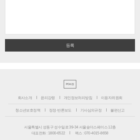
PC버전
회사소개
윤리강령
개인정보처리방침
이용자위원회
청소년보호정책
정정·반론보도
기사심의규정
불편신고
서울특별시 성동구 성수일로 39-34 서울숲더스페이스 12층
대표전화 : 1800-6522
팩스 : 070-4015-8658