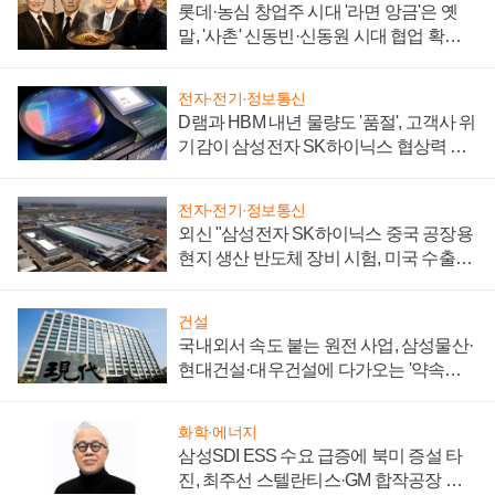
롯데·농심 창업주 시대 '라면 앙금'은 옛
말, '사촌' 신동빈·신동원 시대 협업 확대
일로
전자·전기·정보통신
D램과 HBM 내년 물량도 '품절', 고객사 위
기감이 삼성전자 SK하이닉스 협상력 더
키워
전자·전기·정보통신
외신 "삼성전자 SK하이닉스 중국 공장용
현지 생산 반도체 장비 시험, 미국 수출통
제 대비"
건설
국내외서 속도 붙는 원전 사업, 삼성물산·
현대건설·대우건설에 다가오는 '약속의
시간'
화학·에너지
삼성SDI ESS 수요 급증에 북미 증설 타
진, 최주선 스텔란티스·GM 합작공장 건