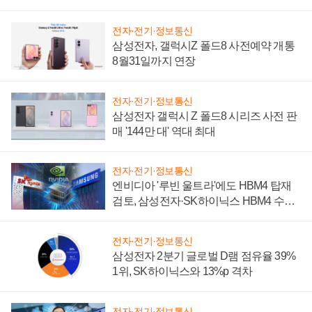
설 재추진하나
전자·전기·정보통신
삼성전자, 갤럭시Z 폴드8 사전예약 개통
8월31일까지 연장
전자·전기·정보통신
삼성전자 갤럭시 Z 폴드8 시리즈 사전 판
매 '144만 대' 역대 최대
전자·전기·정보통신
엔비디아 '루빈 울트라'에도 HBM4 탑재
검토, 삼성전자·SK하이닉스 HBM4 수율
에 주도권 갈린다
전자·전기·정보통신
삼성전자 2분기 글로벌 D램 점유율 39%
1위, SK하이닉스와 13%p 격차
전자·전기·정보통신