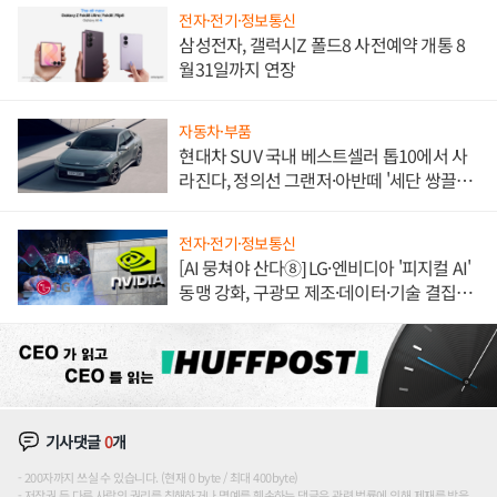
전자·전기·정보통신
삼성전자, 갤럭시Z 폴드8 사전예약 개통 8
월31일까지 연장
자동차·부품
현대차 SUV 국내 베스트셀러 톱10에서 사
라진다, 정의선 그랜저·아반떼 '세단 쌍끌
이'로 내수 방어
전자·전기·정보통신
[AI 뭉쳐야 산다⑧] LG·엔비디아 '피지컬 AI'
동맹 강화, 구광모 제조·데이터·기술 결집
해 종합 로보틱스 기업으로
기사댓글
0
개
200자까지 쓰실 수 있습니다. (현재 0 byte / 최대 400byte)
저작권 등 다른 사람의 권리를 침해하거나 명예를 훼손하는 댓글은 관련 법률에 의해 제재를 받을