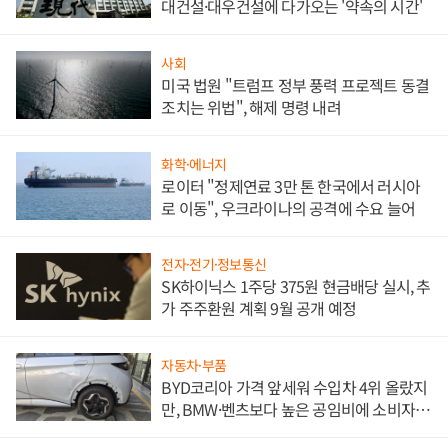
대건설·대우건설에 다가오는 '약속의 시간'
사회
미국 법원 "트럼프 정부 풍력 프로젝트 동결
조치는 위법", 해제 명령 내려
화학·에너지
로이터 "정제연료 3만 톤 한국에서 러시아
로 이동", 우크라이나의 공격에 수요 늘어
전자·전기·정보통신
SK하이닉스 1주당 375원 현금배당 실시, 추
가 주주환원 계획 9월 공개 예정
자동차·부품
BYD코리아 가격 앞세워 수입차 4위 올랐지
만, BMW·벤츠보다 높은 공임비에 소비자
불만 폭발