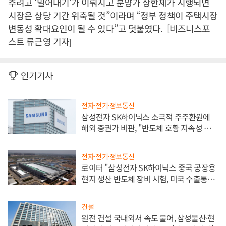
추려고 ‘밀어내기’가 이뤄지고 분양가 상한제가 시행되면
시장은 상당 기간 위축될 것”이라며 “정부 정책이 주택시장
변동성 확대요인이 될 수 있다”고 덧붙였다. [비즈니스포
스트 류근영 기자]
인기기사
전자·전기·정보통신
삼성전자 SK하이닉스 소극적 주주환원에
해외 증권가 비판, "반도체 호황 지속성 의
문"
전자·전기·정보통신
로이터 "삼성전자 SK하이닉스 중국 공장용
현지 생산 반도체 장비 시험, 미국 수출통제
대비"
건설
원전 건설 국내외서 속도 붙어, 삼성물산·현