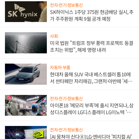
전자·전기·정보통신
SK하이닉스 1주당 375원 현금배당 실시, 추
가 주주환원 계획 9월 공개 예정
사회
미국 법원 "트럼프 정부 풍력 프로젝트 동결
조치는 위법", 해제 명령 내려
자동차·부품
현대차 올해 SUV 국내 베스트셀러 톱10에
서 싼타페만 자리매김, 그랜저·아반떼 '세단
쌍끌이'로 내수 방어
전자·전기·정보통신
아이폰18 '메모리 부족'에 출시 지연되나, 삼
성디스플레이 LG디스플레이 LG이노텍 '탈
애플' 수익 다각화 속도
전자·전기·정보통신
[AI 뭉쳐야 산다⑧] LG·엔비디아 '피지컬 AI'