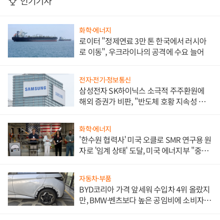
인기기사
화학·에너지
로이터 "정제연료 3만 톤 한국에서 러시아
로 이동", 우크라이나의 공격에 수요 늘어
전자·전기·정보통신
삼성전자 SK하이닉스 소극적 주주환원에
해외 증권가 비판, "반도체 호황 지속성 의
문"
화학·에너지
'한수원 협력사' 미국 오클로 SMR 연구용 원
자로 '임계 상태' 도달, 미국 에너지부 "중요
한 이정표"
자동차·부품
BYD코리아 가격 앞세워 수입차 4위 올랐지
만, BMW·벤츠보다 높은 공임비에 소비자
불만 폭발