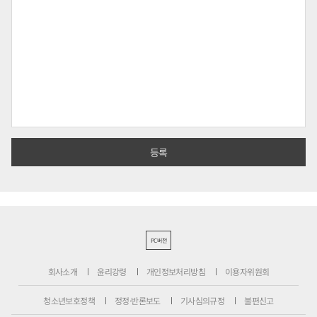
PC버전
회사소개
윤리강령
개인정보처리방침
이용자위원회
청소년보호정책
정정·반론보도
기사심의규정
불편신고