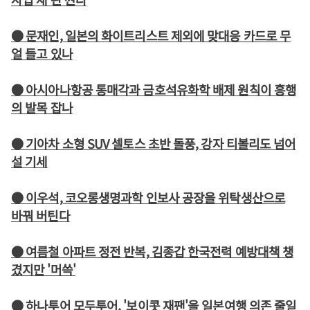
● 문재인, 일본의 화이트리스트 제외에 맞대응 카드로 무
얼 들고 있나
● 아시아나항공 통매각과 금호석유화학 배제 원칙이 흥행
의 발목 잡나
● 기아차 소형 SUV 셀토스 초반 돌풍, 강자 티볼리도 넘어
설 기세
● 이우석, 코오롱생명과학 인보사 공장을 위탁생산으로
바꿔 버틴다
● 여름철 아파트 정전 반복, 김종갑 한국전력 예방대책 챙
겼지만 '머쓱'
● 하나투어 모두투어, '보이콧 재팬'을 일본여행 의존 줄일