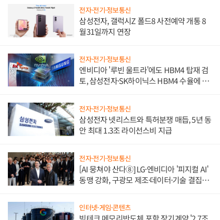
전자·전기·정보통신
삼성전자, 갤럭시Z 폴드8 사전예약 개통 8
월31일까지 연장
전자·전기·정보통신
엔비디아 '루빈 울트라'에도 HBM4 탑재 검
토, 삼성전자·SK하이닉스 HBM4 수율에 주
도권 갈린다
전자·전기·정보통신
삼성전자 넷리스트와 특허분쟁 매듭, 5년 동
안 최대 1.3조 라이선스비 지급
전자·전기·정보통신
[AI 뭉쳐야 산다⑧] LG·엔비디아 '피지컬 AI'
동맹 강화, 구광모 제조·데이터·기술 결집
해 종합 로보틱스 기업으로
인터넷·게임·콘텐츠
빅테크 메모리반도체 포함 장기계약 '2.7조