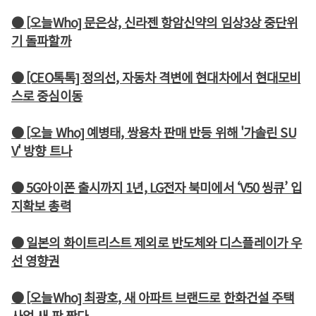
● [오늘Who] 문은상, 신라젠 항암신약의 임상3상 중단위
기 돌파할까
● [CEO톡톡] 정의선, 자동차 격변에 현대차에서 현대모비
스로 중심이동
● [오늘 Who] 예병태, 쌍용차 판매 반등 위해 '가솔린 SU
V' 방향 트나
● 5G아이폰 출시까지 1년, LG전자 북미에서 ‘V50 씽큐’ 입
지확보 총력
● 일본의 화이트리스트 제외로 반도체와 디스플레이가 우
선 영향권
● [오늘Who] 최광호, 새 아파트 브랜드로 한화건설 주택
사업 새 판 짠다