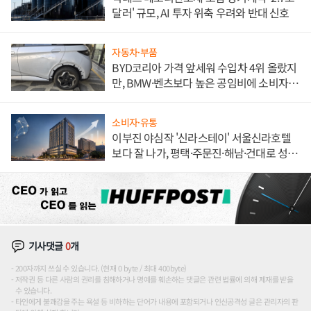
달러' 규모, AI 투자 위축 우려와 반대 신호
자동차·부품
BYD코리아 가격 앞세워 수입차 4위 올랐지
만, BMW·벤츠보다 높은 공임비에 소비자
불만 폭발
소비자·유통
이부진 야심작 '신라스테이' 서울신라호텔
보다 잘 나가, 평택·주문진·해남·건대로 성
장판 더 넓힌다
기사댓글
0
개
200자까지 쓰실 수 있습니다. (현재 0 byte / 최대 400byte)
저작권 등 다른 사람의 권리를 침해하거나 명예를 훼손하는 댓글은 관련 법률에 의해 제재를 받을
수 있습니다.
타인에게 불쾌감을 주는 욕설 등 비하하는 단어가 내용에 포함되거나 인신공격성 글은 관리자의 판