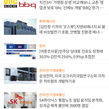
치킨3사 '가맹점 상생' 비교해보니, 교촌 '영
업권 보호'·bhc '신메뉴 개발'·BBQ '원가 부
담'
화학·에너지
[김민정 기자의 '코스뽀'] 지엔씨에너지 AI 붐
에 비상발전기 호황, 안병철 친환경 에너지
발전전문기업 향한다
정치
[여론조사꽃] 민주당 당대표 선호도 정청래
30.5%·김민석 29.6%, 0.9%p 초접전
전자·전기·정보통신
삼성전자, 미국 오크리지국립연구소와 극저
온 히트펌프 개발하기로
전자·전기·정보통신
SK하이닉스 통합노조 설립 움직임 본격화,
성과급 체계 불만에 3500명 결집