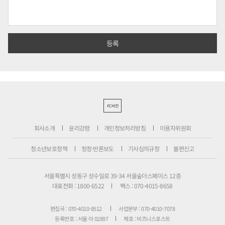
PC버전
회사소개
윤리강령
개인정보처리방침
이용자위원회
청소년보호정책
정정·반론보도
기사심의규정
불편신고
서울특별시 성동구 성수일로 39-34 서울숲더스페이스 12층
대표전화 : 1800-6522
팩스 : 070-4015-8658
편집국 : 070-4010-8512
사업본부 : 070-4010-7078
등록번호 : 서울 아 02897
제호 : 비즈니스포스트