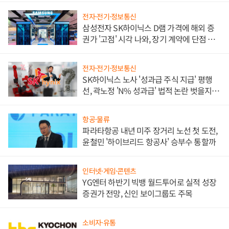
전자·전기·정보통신
삼성전자 SK하이닉스 D램 가격에 해외 증
권가 '고점' 시각 나와, 장기 계약에 단점 부
각
전자·전기·정보통신
SK하이닉스 노사 '성과급 주식 지급' 평행
선, 곽노정 'N% 성과급' 법적 논란 벗을지 주
목
항공·물류
파라타항공 내년 미주 장거리 노선 첫 도전,
윤철민 '하이브리드 항공사' 승부수 통할까
인터넷·게임·콘텐츠
YG엔터 하반기 빅뱅 월드투어로 실적 성장
증권가 전망, 신인 보이그룹도 주목
소비자·유통