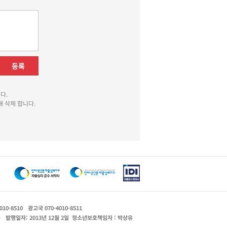
등록
다.
 삭제 합니다.
010-8510
광고국 070-4010-8511
운
발행일자: 2013년 12월 2일
청소년보호책임자 : 박상유