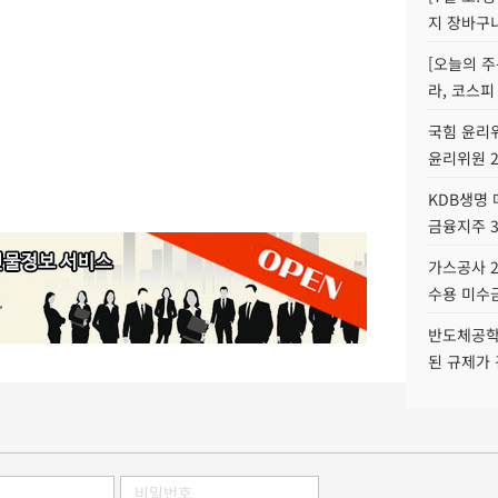
지 장바구
[오늘의 주
라, 코스피
국힘 윤리위
윤리위원 
KDB생명
금융지주 
가스공사 2
수용 미수금
반도체공학
된 규제가 