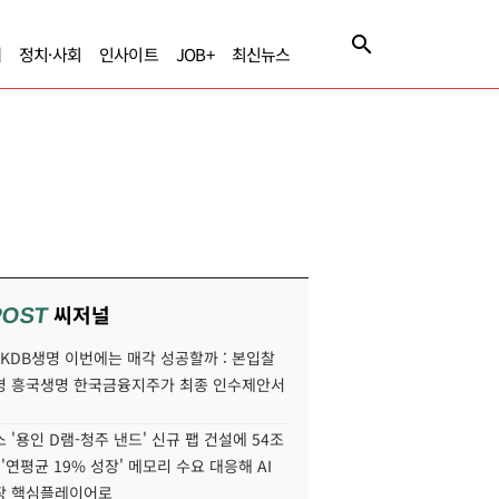
제
정치·사회
인사이트
JOB+
최신뉴스
씨저널
POST
' KDB생명 이번에는 매각 성공할까 : 본입찰
명 흥국생명 한국금융지주가 최종 인수제안서
 '용인 D램-청주 낸드' 신규 팹 건설에 54조
 '연평균 19% 성장' 메모리 수요 대응해 AI
장 핵심플레이어로