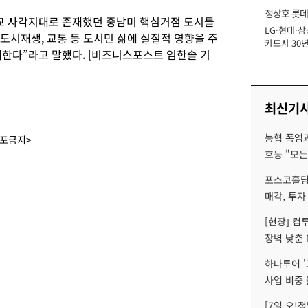
정상호 롯데
교 사각지대로 존재했던 중남미 핵심거점 도시들
LG·현대·삼
장
도시재생, 교통 등 도시민 삶에 실질적 영향을 주
카드사 30년
대한다”라고 말했다. [비즈니스포스트 임한솔 기
에 '초집중' 
최신기
농협 폭염과
배포금지>
호동 "모든
포스코홀딩
매각, 투자
[현장] 컴
장벽 낮춘 
하나투어 '
사업 비중 
[7일 오!