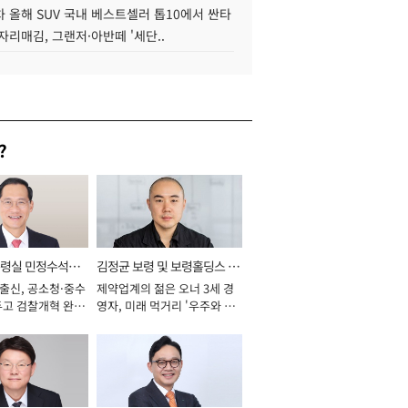
 올해 SUV 국내 베스트셀러 톱10에서 싼타
자리매김, 그랜저·아반떼 '세단..
?
통령실 민정수석비
김정균 보령 및 보령홀딩스 대
 출신, 공소청·중수
제약업계의 젊은 오너 3세 경
표이사 사장
두고 검찰개혁 완수
영자, 미래 먹거리 '우주와 헬
년]
스케어' 공들여 [2026년]