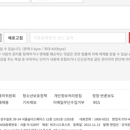
 수 있습니다. (현재 0 byte / 최대 400byte)
다른 사람의 권리를 침해하거나 명예를 훼손하는 댓글은 관련 법률에 의해 제재를 받을 수 있습니
쾌감을 주는 욕설 등 비하하는 단어가 내용에 포함되거나 인신공격성 글은 관리자의 판단에 의해
용자위원회
청소년보호정책
개인정보처리방침
정정·반론보도
인재채용
기사제보
이메일무단수집거부
RSS
수일로 39-34 서울숲더스페이스 12층 1201호-1203호
대표전화 : 1800-6522
편집국 070-4
8658
등록번호 : 서울 아 02897
제호: 비즈니스포스트
등록일: 2013.11.13
발행·편집인 : 강석
X
Copyright ? 2013 비즈니스포스트. All rights reserved.