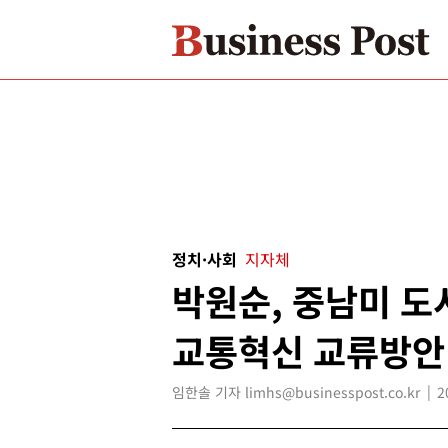
정치·사회
지자체
박원순, 중남미 도
교통혁신 교류방안
임한솔 기자 limhs@businesspost.co.kr
2