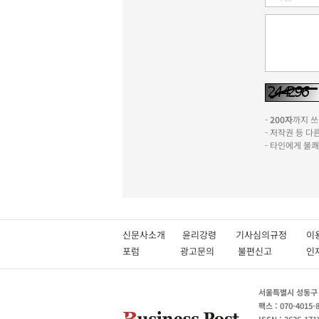
-
200자
까지 쓰실
- 저작권 등 
- 타인에게 불
신문사소개
윤리강령
기사심의규정
이
포럼
광고문의
불편신고
서울특별시 성동구 성
팩스 : 070-4015-
ISSN : 2636-171