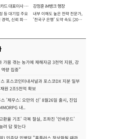
카드 대표이사 사
강정훈 iM뱅크 행장
성 등 대기업 주요
내부 이해도 높은 전략 전문가,
 경력, 신뢰 회복
'전국구 은행' 도약 속도 [2026
[2026년]
년]
사
 가뭄 겪는 농가에 재해자금 3천억 지원, 강
 역량 집중"
스 포스코인터내셔널과 포스코DX 지분 일부
 재원 2조5천억 확보
투스 '제우스: 오만의 신' 8월26일 출시, 진입
MMORPG 내..
고환율 기조' 극복 절실, 조좌진 '인바운드'
늘려 답 찾는다
정말] 민주당 민병덕 "홈플러스 정상화될 때까