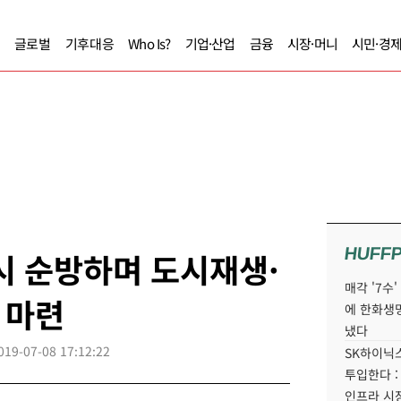
글로벌
기후대응
Who Is?
기업·산업
금융
시장·머니
시민·경
HUFF
시 순방하며 도시재생·
매각 '7수
 마련
에 한화생
냈다
019-07-08 17:12:22
SK하이닉스
투입한다 :
인프라 시