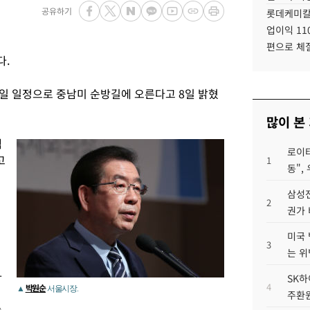
공유하기
롯데케미칼
업이익 11
편으로 체
다.
10일 일정으로 중남미 순방길에 오른다고 8일 밝혔
많이 본
멕
로이터
고
1
동",
삼성전
2
권가 
미국 
3
는 위
카
SK하
4
박원순
▲
서울시장.
주환원
승