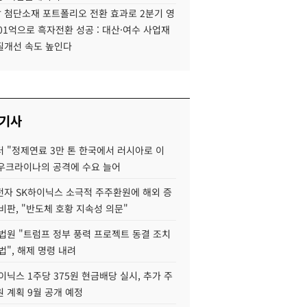
 첨단소재 포트폴리오 전환 효과로 2분기 영
01억으로 흑자전환 성공 : 대산·여수 사업재
질개선 속도 높인다
 기사
 "정제연료 3만 톤 한국에서 러시아로 이
 우크라이나의 공격에 수요 늘어
자 SK하이닉스 소극적 주주환원에 해외 증
비판, "반도체 호황 지속성 의문"
법원 "트럼프 정부 풍력 프로젝트 동결 조치
법", 해제 명령 내려
이닉스 1주당 375원 현금배당 실시, 추가 주
 계획 9월 공개 예정