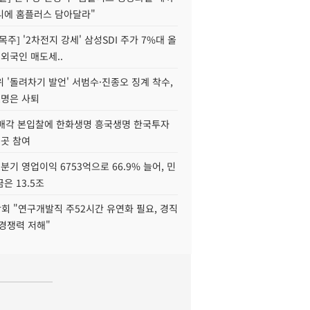
니에 홈플러스 담아달라"
목주] '2차전지 강세' 삼성SDI 주가 7%대 올
 외국인 매도세..
 '돌려차기 발언' 서범수·진종오 징계 착수,
2명은 사퇴
 매각 본입찰에 한화생명 흥국생명 한국투자
3곳 참여
분기 영업이익 6753억으로 66.9% 늘어, 민
은 13.5조
회 "연구개발직 주52시간 유연화 필요, 경직
경쟁력 저해"