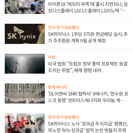
아이폰18 '메모리 부족'에 출시 지연되나, 삼
성디스플레이 LG디스플레이 LG이노텍 '탈
애플' 수익 다각화 속도
전자·전기·정보통신
SK하이닉스 1주당 375원 현금배당 실시, 추
가 주주환원 계획 9월 공개 예정
사회
미국 법원 "트럼프 정부 풍력 프로젝트 동결
조치는 위법", 해제 명령 내려
화학·에너지
'DL이앤씨 SMR 협력사' X에너지, '한수원 포
스코 동맹' 센트러스에너지와 우라늄 계약
체결
전자·전기·정보통신
SK하이닉스 노사 '성과급 주식지급' 평행선,
곽노정 'N% 성과급' 법적 논란 벗을지 주목