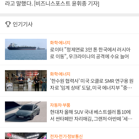
라고 말했다. [비즈니스포스트 윤휘종 기자]
인기기사
화학·에너지
로이터 "정제연료 3만 톤 한국에서 러시아
로 이동", 우크라이나의 공격에 수요 늘어
화학·에너지
'한수원 협력사' 미국 오클로 SMR 연구용 원
자로 '임계 상태' 도달, 미국 에너지부 "중요
한 이정표"
자동차·부품
현대차 올해 SUV 국내 베스트셀러 톱10에
서 싼타페만 자리매김, 그랜저·아반떼 '세단
쌍끌이'로 내수 방어
전자·전기·정보통신