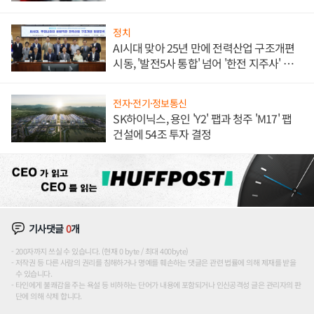
정치
AI시대 맞아 25년 만에 전력산업 구조개편
시동, '발전5사 통합' 넘어 '한전 지주사' 재편
론도
전자·전기·정보통신
SK하이닉스, 용인 'Y2' 팹과 청주 'M17' 팹
건설에 54조 투자 결정
기사댓글
0
개
200자까지 쓰실 수 있습니다. (현재 0 byte / 최대 400byte)
저작권 등 다른 사람의 권리를 침해하거나 명예를 훼손하는 댓글은 관련 법률에 의해 제재를 받을
수 있습니다.
타인에게 불쾌감을 주는 욕설 등 비하하는 단어가 내용에 포함되거나 인신공격성 글은 관리자의 판
단에 의해 삭제 합니다.