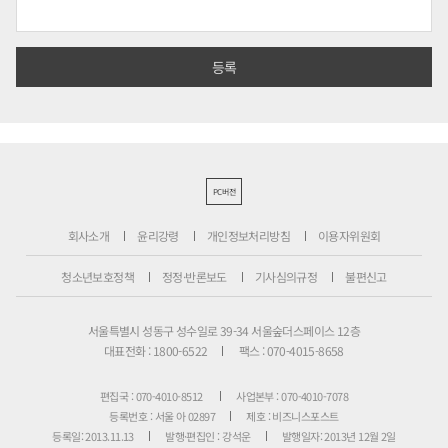
PC버전
회사소개
윤리강령
개인정보처리방침
이용자위원회
청소년보호정책
정정·반론보도
기사심의규정
불편신고
서울특별시 성동구 성수일로 39-34 서울숲더스페이스 12층
대표전화 : 1800-6522
팩스 : 070-4015-8658
편집국 : 070-4010-8512
사업본부 : 070-4010-7078
등록번호 : 서울 아 02897
제호 : 비즈니스포스트
등록일: 2013.11.13
발행·편집인 : 강석운
발행일자: 2013년 12월 2일