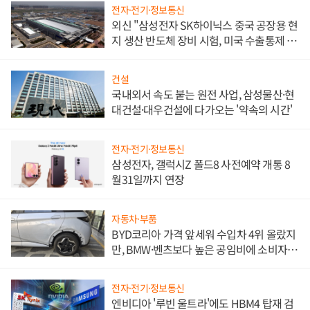
전자·전기·정보통신
외신 "삼성전자 SK하이닉스 중국 공장용 현
지 생산 반도체 장비 시험, 미국 수출통제 대
비"
건설
국내외서 속도 붙는 원전 사업, 삼성물산·현
대건설·대우건설에 다가오는 '약속의 시간'
전자·전기·정보통신
삼성전자, 갤럭시Z 폴드8 사전예약 개통 8
월31일까지 연장
자동차·부품
BYD코리아 가격 앞세워 수입차 4위 올랐지
만, BMW·벤츠보다 높은 공임비에 소비자
불만 폭발
전자·전기·정보통신
엔비디아 '루빈 울트라'에도 HBM4 탑재 검