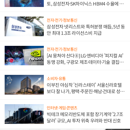
토, 삼성전자·SK하이닉스 HBM4 수율에 주
도권 갈린다
전자·전기·정보통신
삼성전자 넷리스트와 특허분쟁 매듭, 5년 동
안 최대 1.3조 라이선스비 지급
전자·전기·정보통신
[AI 뭉쳐야 산다⑧] LG·엔비디아 '피지컬 AI'
동맹 강화, 구광모 제조·데이터·기술 결집
해 종합 로보틱스 기업으로
소비자·유통
이부진 야심작 '신라스테이' 서울신라호텔
보다 잘 나가, 평택·주문진·해남·건대로 성
장판 더 넓힌다
인터넷·게임·콘텐츠
빅테크 메모리반도체 포함 장기계약 '2.7조
달러' 규모, AI 투자 위축 우려와 반대 신호