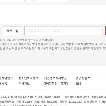
 수 있습니다. (현재 0 byte / 최대 400byte)
다른 사람의 권리를 침해하거나 명예를 훼손하는 댓글은 관련 법률에 의해 제재를 받을 수 있습니
쾌감을 주는 욕설 등 비하하는 단어가 내용에 포함되거나 인신공격성 글은 관리자의 판단에 의해
용자위원회
청소년보호정책
개인정보처리방침
정정·반론보도
인재채용
기사제보
이메일무단수집거부
RSS
수일로 39-34 서울숲더스페이스 12층 1201호-1203호
대표전화 : 1800-6522
편집국 070-4
8658
등록번호 : 서울 아 02897
제호: 비즈니스포스트
등록일: 2013.11.13
발행·편집인 : 강석
X
Copyright ? 2013 비즈니스포스트. All rights reserved.