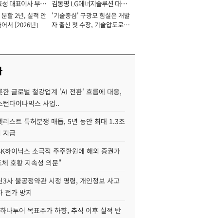
효성 대표이사 부회
김동명 LG에너지솔루션 대표
분할 2년, 실적 안
'기술중심' 구광모 힘실은 개발
이사 사장
어서 [2026년]
자 출신 첫 수장, 기술압도로
경쟁력 확보 사활 [2026년]
사
한 글로벌 철강업계 'AI 전환' 흐름에 대응,
스턴다이나믹스 사업..
리스트 특허분쟁 매듭, 5년 동안 최대 1.3조
 지급
SK하이닉스 소극적 주주환원에 해외 증권가
도체 호황 지속성 의문"
신3사 불공정약관 시정 명령, 개인정보 사고
자 전가 방지
하나투어 목표주가 하향, 추석 이후 실적 반