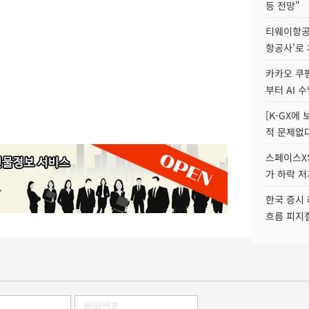
등 전망"
티웨이항공
항공사'로
카카오 쿠팡
부터 AI 
[K-GX에
적 문제없다
스페이스X의
가 하락 
한국 증시 
흐름 피지컬