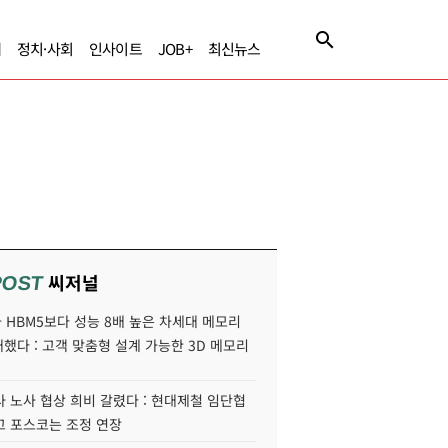
제
정치·사회
인사이트
JOB+
최신뉴스
씨저널
POST
HBM5보다 성능 8배 높은 차세대 메모리
개했다 : 고객 맞춤형 설계 가능한 3D 메모리
 노사 협상 희비 갈렸다 : 현대제철 임단협
고 포스코는 조정 연장