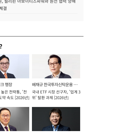
, 필리핀 아보이티즈파워와 원전 협력 양해
 체결
?
뱅크 행장
배재규 한국투자신탁운용 대
높은 전략통, '전
국내 ETF 시장 선구자, '업계 3
표이사 사장
도약 속도 [2026년]
위' 탈환 과제 [2026년]