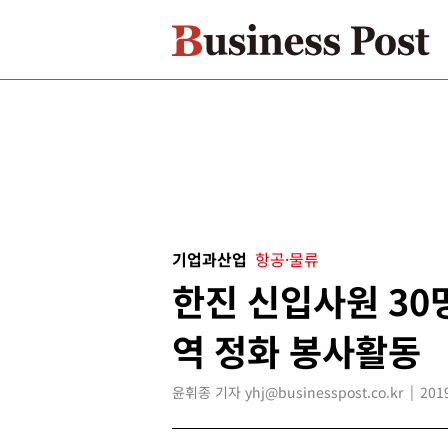
기업과산업
항공·물류
한진 신입사원 30
역 정화 봉사활동
윤휘종 기자 yhj@businesspost.co.kr
201