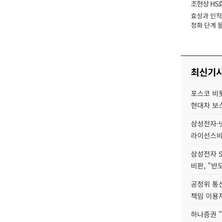
조현상 HS
효성과 인적 
장
정화 단계 들
최신기
포스코 비롯
현대차 보
삼성전자·넷
라이선스비
삼성전자 
비판, "반
공정위 통
책임 이용
하나증권 "