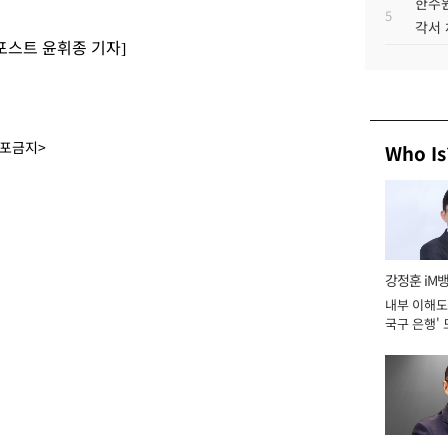
한수원
5
각서
포스트 윤휘종 기자]
배포금지>
Who Is
강정훈 iM
내부 이해도 
국구 은행' 