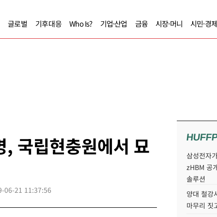
글로벌
기후대응
Who Is?
기업·산업
금융
시장·머니
시민·경
HUFF
명, 국립현충원에서 묘
삼성전자가 
zHBM 공
솔루션
9-06-21 11:37:56
양대 철강사
마무리 짓