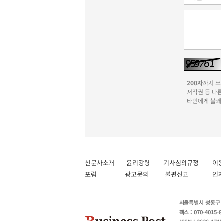
-
200자
까지 쓰실
- 저작권 등 
- 타인에게 불
신문사소개
윤리강령
기사심의규정
이
포럼
광고문의
불편신고
서울특별시 성동구 성
팩스 : 070-4015-
ISSN : 2636-171