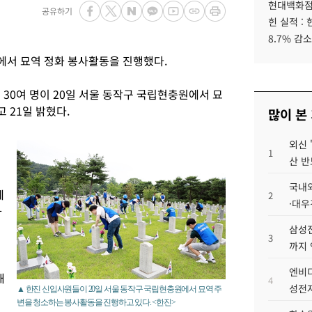
현대백화점그
공유하기
힌 실적 :
8.7% 감소
에서 묘역 정화 봉사활동을 진행했다.
 30여 명이 20일 서울 동작구 국립현충원에서 묘
 21일 밝혔다.
많이 본
외신 
1
산 반
국내외
에
2
·대우
화
삼성전
3
까지
엔비디
해
4
성전자
▲ 한진 신입사원들이 20일 서울 동작구 국립현충원에서 묘역 주
변을 청소하는 봉사활동을 진행하고 있다. <한진>