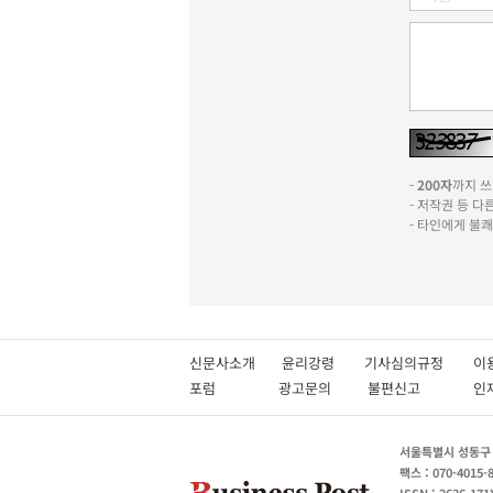
-
200자
까지 쓰실
- 저작권 등 
- 타인에게 불
신문사소개
윤리강령
기사심의규정
이
포럼
광고문의
불편신고
서울특별시 성동구 성
팩스 : 070-4015-
ISSN : 2636-171