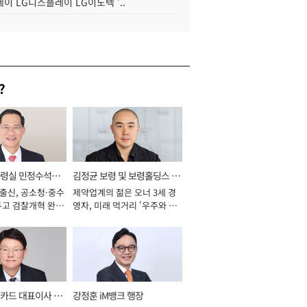
이 LG디스플레이 LG이노텍 '..
?
통령실 민정수석비
김정균 보령 및 보령홀딩스 대
 출신, 공소청·중수
제약업계의 젊은 오너 3세 경
표이사 사장
두고 검찰개혁 완수
영자, 미래 먹거리 '우주와 헬
년]
스케어' 공들여 [2026년]
카드 대표이사 사
강정훈 iM뱅크 행장