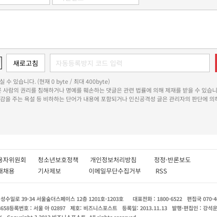
 수 있습니다. (현재 0 byte / 최대 400byte)
다른 사람의 권리를 침해하거나 명예를 훼손하는 댓글은 관련 법률에 의해 제재를 받을 수 있습니
쾌감을 주는 욕설 등 비하하는 단어가 내용에 포함되거나 인신공격성 글은 관리자의 판단에 의해
용자위원회
청소년보호정책
개인정보처리방침
정정·반론보도
인재채용
기사제보
이메일무단수집거부
RSS
수일로 39-34 서울숲더스페이스 12층 1201호-1203호
대표전화 : 1800-6522
편집국 070-4
8658
등록번호 : 서울 아 02897
제호: 비즈니스포스트
등록일: 2013.11.13
발행·편집인 : 강석
X
Copyright ? 2013 비즈니스포스트. All rights reserved.