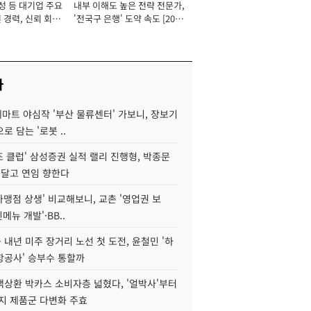
성 등 대기업 주요
내부 이해도 높은 전략 전문가,
 경력, 신뢰 회복
'전국구 은행' 도약 속도 [2026
[2026년]
년]
사
데마트 야심작 '부산 물류센터' 가보니, 장보기
로 담는 '로봇 ..
조 클럽' 삼성증권 실적 랠리 진행형, 박종문
 달고 연임 향한다
가맹점 상생' 비교해보니, 교촌 '영업권 보
신메뉴 개발'·BB..
내년 미주 장거리 노선 첫 도전, 윤철민 '하
항공사' 승부수 통할까
백상환 박카스 소비자층 넓혔다, '얼박사'부터
지 제품군 다변화 주효