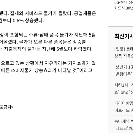
LG·현대·삼
장
카드사 30년
했다. 집세와 서비스도 물가가 올랐다. 공업제품은
에 '초집중' 
월보다 0.6% 상승했다.
상이 포함되는 주류-담배 품목 물가가 지난해 5월
최신기
끌어올렸다. 물가가 오른 다른 품목들은 상승률
4개 지출목적의 물가는 지난해 5월보다 하락했다.
[현장] 롯
상품 자동으
 오르고 있는 상황에서 저유가라는 기저효과가 없
'상반기 1
 따른 소비자물가 상승효과가 나타날 것”이라고
'발행어음'
치킨3사 '
호'·bhc '
파라타항공 
배포금지>
이브리드 
동아제약 
'레트로'까