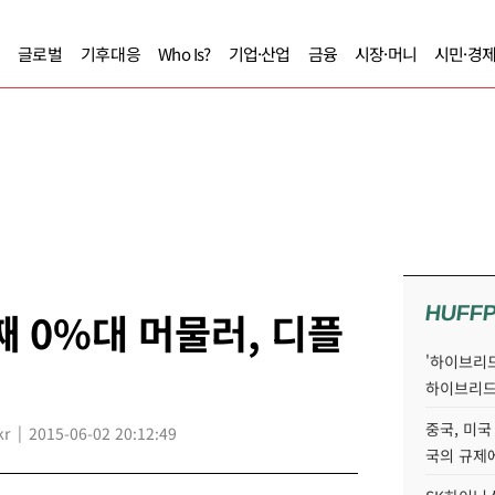
글로벌
기후대응
Who Is?
기업·산업
금융
시장·머니
시민·경
HUFF
 0%대 머물러, 디플
'하이브리드
하이브리드
중국, 미국
kr
2015-06-02 20:12:49
국의 규제에