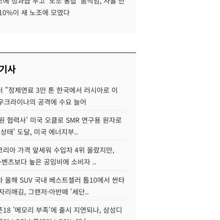
에 성과급 두고 '노조 통합' 움직임, 사흘 만
10%이 새 노조에 모였다
 기사
 "정제연료 3만 톤 한국에서 러시아로 이
 우크라이나의 공격에 수요 늘어
원 협력사' 미국 오클로 SMR 연구용 원자로
 상태' 도달, 미국 에너지부..
코리아 가격 앞세워 수입차 4위 올랐지만,
·벤츠보다 높은 공임비에 소비자 ..
 올해 SUV 국내 베스트셀러 톱10에서 싼타
자리매김, 그랜저·아반떼 '세단..
18 '메모리 부족'에 출시 지연되나, 삼성디