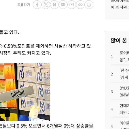
SK하이닉스
공유하기
에 임직원 
돌고 있다.
많이 본
 0.58%포인트를 제외하면 사실상 하락하고 있
 시장의 우려도 커지고 있다.
로이터
1
동",
'한수
2
'임계
BYD
3
BMW
현대차
4
페만 
아이폰
 5월보다 0.5% 오르면서 6개월째 0%대 상승률을
5