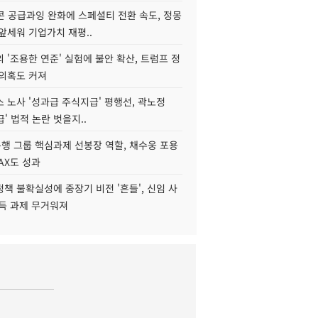
콘 공급과잉 완화에 스페셜티 전환 속도, 정몽
앞세워 기업가치 재평..
 '조용한 연준' 실험에 불안 확산, 트럼프 정
 의혹도 커져
 노사 '성과급 주식지급' 평행선, 곽노정
급' 법적 논란 벗을지..
행 그룹 핵심과제 선봉장 역할, 채수웅 포용
AX도 성과
책 불확실성에 중장기 비전 '흔들', 신임 사
설득 과제 무거워져