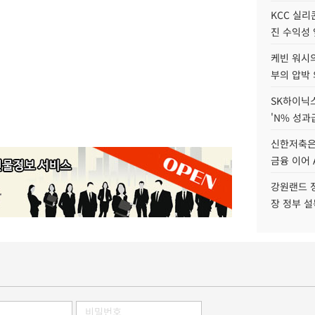
KCC 실리
진 수익성 
케빈 워시의
부의 압박
SK하이닉스
'N% 성과
신한저축은
금융 이어 
강원랜드 정
장 정부 