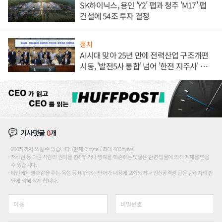
SK하이닉스, 용인 'Y2' 팹과 청주 'M17' 팹
건설에 54조 투자 결정
정치
AI시대 맞아 25년 만에 전력산업 구조개편
시동, '발전5사 통합' 넘어 '한전 지주사' 재편
론도
기사댓글
0
개
200자까지 쓰실 수 있습니다. (현재 0 byte / 최대 400byte)
저작권 등 다른 사람의 권리를 침해하거나 명예를 훼손하는 댓글은 관련 법률에 의해 제재를 받을
수 있습니다.
타인에게 불쾌감을 주는 욕설 등 비하하는 단어가 내용에 포함되거나 인신공격성 글은 관리자의 판
단에 의해 삭제 합니다.