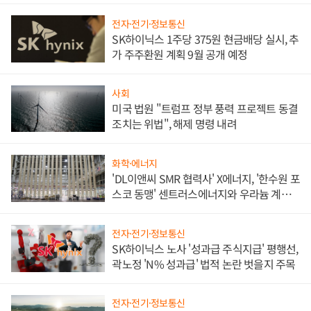
전자·전기·정보통신
SK하이닉스 1주당 375원 현금배당 실시, 추
가 주주환원 계획 9월 공개 예정
사회
미국 법원 "트럼프 정부 풍력 프로젝트 동결
조치는 위법", 해제 명령 내려
화학·에너지
'DL이앤씨 SMR 협력사' X에너지, '한수원 포
스코 동맹' 센트러스에너지와 우라늄 계약
체결
전자·전기·정보통신
SK하이닉스 노사 '성과급 주식지급' 평행선,
곽노정 'N% 성과급' 법적 논란 벗을지 주목
전자·전기·정보통신