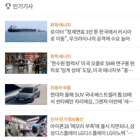
인기기사
화학·에너지
로이터 "정제연료 3만 톤 한국에서 러시아
로 이동", 우크라이나의 공격에 수요 늘어
화학·에너지
'한수원 협력사' 미국 오클로 SMR 연구용 원
자로 '임계 상태' 도달, 미국 에너지부 "중요
한 이정표"
자동차·부품
현대차 올해 SUV 국내 베스트셀러 톱10에
서 싼타페만 자리매김, 그랜저·아반떼 '세단
쌍끌이'로 내수 방어
전자·전기·정보통신
아이폰18 '메모리 부족'에 출시 지연되나, 삼
성디스플레이 LG디스플레이 LG이노텍 '탈
애플' 수익 다각화 속도