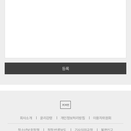
PC버전
회사소개
윤리강령
개인정보처리방침
이용자위원회
청소년보호정책
정정·반론보도
기사심의규정
불편신고