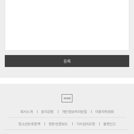
PC버전
회사소개
윤리강령
개인정보처리방침
이용자위원회
청소년보호정책
정정·반론보도
기사심의규정
불편신고