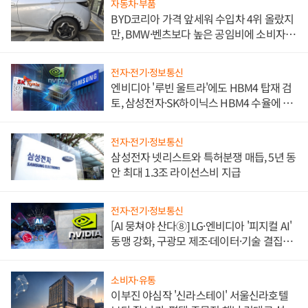
자동차·부품
BYD코리아 가격 앞세워 수입차 4위 올랐지
만, BMW·벤츠보다 높은 공임비에 소비자
불만 폭발
전자·전기·정보통신
엔비디아 '루빈 울트라'에도 HBM4 탑재 검
토, 삼성전자·SK하이닉스 HBM4 수율에 주
도권 갈린다
전자·전기·정보통신
삼성전자 넷리스트와 특허분쟁 매듭, 5년 동
안 최대 1.3조 라이선스비 지급
전자·전기·정보통신
[AI 뭉쳐야 산다⑧] LG·엔비디아 '피지컬 AI'
동맹 강화, 구광모 제조·데이터·기술 결집
해 종합 로보틱스 기업으로
소비자·유통
이부진 야심작 '신라스테이' 서울신라호텔