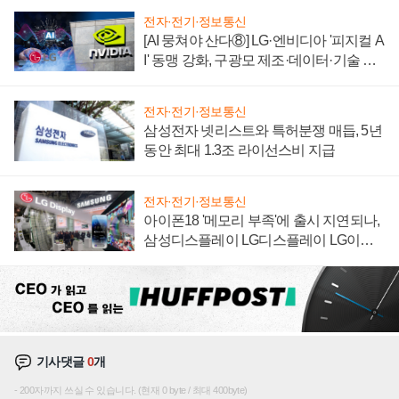
전자·전기·정보통신
[AI 뭉쳐야 산다⑧] LG·엔비디아 '피지컬 A
I' 동맹 강화, 구광모 제조·데이터·기술 결
집해 종합 로보틱스 기업으로
전자·전기·정보통신
삼성전자 넷리스트와 특허분쟁 매듭, 5년
동안 최대 1.3조 라이선스비 지급
전자·전기·정보통신
아이폰18 '메모리 부족'에 출시 지연되나,
삼성디스플레이 LG디스플레이 LG이노
텍 '탈애플' 수익 다각화 속도
기사댓글
0
개
200자까지 쓰실 수 있습니다. (현재 0 byte / 최대 400byte)