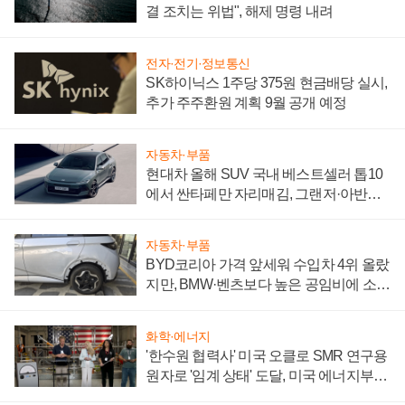
결 조치는 위법", 해제 명령 내려
전자·전기·정보통신
SK하이닉스 1주당 375원 현금배당 실시,
추가 주주환원 계획 9월 공개 예정
자동차·부품
현대차 올해 SUV 국내 베스트셀러 톱10
에서 싼타페만 자리매김, 그랜저·아반떼
'세단 쌍끌이'로 내수 방어
자동차·부품
BYD코리아 가격 앞세워 수입차 4위 올랐
지만, BMW·벤츠보다 높은 공임비에 소비
자 불만 폭발
화학·에너지
'한수원 협력사' 미국 오클로 SMR 연구용
원자로 '임계 상태' 도달, 미국 에너지부
"중요한 이정표"