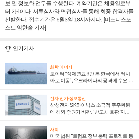
보 및 정보화 업무를 수행한다. 계약기간은 채용일로부
터 2년이다. 서류심사와 면접심사를 통해 최종 합격자를
선발한다. 접수기간은 6월3일 18시까지다. [비즈니스포
스트 임한솔 기자]
인기기사
화학·에너지
로이터 "정제연료 3만 톤 한국에서 러시
아로 이동", 우크라이나의 공격에 수요 늘
어
전자·전기·정보통신
삼성전자 SK하이닉스 소극적 주주환원
에 해외 증권가 비판, "반도체 호황 지속
성 의문"
사회
미국 법원 "트럼프 정부 풍력 프로젝트 동