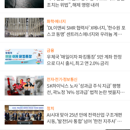
조치는 위법", 해제 명령 내려
화학·에너지
'DL이앤씨 SMR 협력사' X에너지, '한수원 포
스코 동맹' 센트러스에너지와 우라늄 계약
체결
금융
우체국 '매일이자 파킹통장' 5만 계좌 한정
으로 다시 출시, 최고 연 2.0% 금리
전자·전기·정보통신
SK하이닉스 노사 '성과급 주식 지급' 평행
선, 곽노정 'N% 성과급' 법적 논란 벗을지 주
목
정치
AI시대 맞아 25년 만에 전력산업 구조개편
시동, '발전5사 통합' 넘어 '한전 지주사' 재편
론도