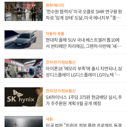
화학·에너지
'한수원 협력사' 미국 오클로 SMR 연구용 원
자로 '임계 상태' 도달, 미국 에너지부 "중요
한 이정표"
자동차·부품
현대차 올해 SUV 국내 베스트셀러 톱10에
서 싼타페만 자리매김, 그랜저·아반떼 '세단
쌍끌이'로 내수 방어
전자·전기·정보통신
아이폰18 '메모리 부족'에 출시 지연되나, 삼
성디스플레이 LG디스플레이 LG이노텍 '탈
애플' 수익 다각화 속도
전자·전기·정보통신
SK하이닉스 1주당 375원 현금배당 실시, 추
가 주주환원 계획 9월 공개 예정
사회
미국 법원 "트럼프 정부 풍력 프로젝트 동결