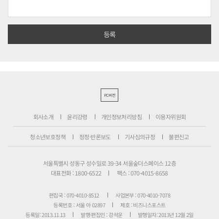
PC버전
회사소개
윤리강령
개인정보처리방침
이용자위원회
청소년보호정책
정정·반론보도
기사심의규정
불편신고
서울특별시 성동구 성수일로 39-34 서울숲더스페이스 12층
대표전화 : 1800-6522
팩스 : 070-4015-8658
편집국 : 070-4010-8512
사업본부 : 070-4010-7078
등록번호 : 서울 아 02897
제호 : 비즈니스포스트
등록일: 2013.11.13
발행·편집인 : 강석운
발행일자: 2013년 12월 2일