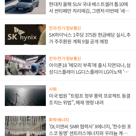
현대차 올해 SUV 국내 베스트셀러 톱10에
서 싼타페만 자리매김, 그랜저·아반떼 '세단
쌍끌이'로 내수 방어
전자·전기·정보통신
SK하이닉스 1주당 375원 현금배당 실시, 추
가 주주환원 계획 9월 공개 예정
전자·전기·정보통신
아이폰18 '메모리 부족'에 출시 지연되나, 삼
성디스플레이 LG디스플레이 LG이노텍 '탈
애플' 수익 다각화 속도
사회
미국 법원 "트럼프 정부 풍력 프로젝트 동결
조치는 위법", 해제 명령 내려
화학·에너지
'DL이앤씨 SMR 협력사' X에너지, '한수원 포
스코 동맹' 센트러스에너지와 우라늄 계약