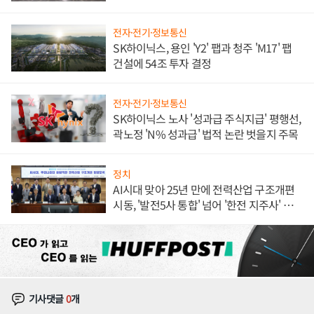
체결
전자·전기·정보통신
SK하이닉스, 용인 'Y2' 팹과 청주 'M17' 팹
건설에 54조 투자 결정
전자·전기·정보통신
SK하이닉스 노사 '성과급 주식지급' 평행선,
곽노정 'N% 성과급' 법적 논란 벗을지 주목
정치
AI시대 맞아 25년 만에 전력산업 구조개편
시동, '발전5사 통합' 넘어 '한전 지주사' 재편
론도
기사댓글
0
개