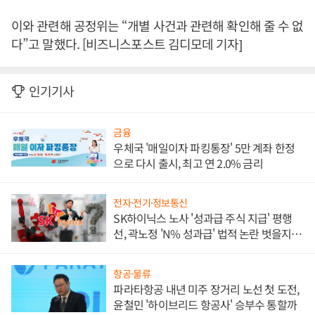
이와 관련해 공정위는 “개별 사건과 관련해 확인해 줄 수 없
다”고 말했다. [비즈니스포스트 김디모데 기자]
인기기사
금융
우체국 '매일이자 파킹통장' 5만 계좌 한정
으로 다시 출시, 최고 연 2.0% 금리
전자·전기·정보통신
SK하이닉스 노사 '성과급 주식 지급' 평행
선, 곽노정 'N% 성과급' 법적 논란 벗을지 주
목
항공·물류
파라타항공 내년 미주 장거리 노선 첫 도전,
윤철민 '하이브리드 항공사' 승부수 통할까