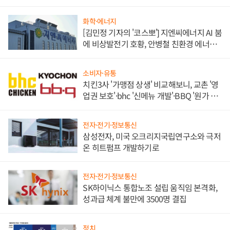
화학·에너지
[김민정 기자의 '코스뽀'] 지엔씨에너지 AI 붐
에 비상발전기 호황, 안병철 친환경 에너지
발전전문기업 향한다
소비자·유통
치킨3사 '가맹점 상생' 비교해보니, 교촌 '영
업권 보호'·bhc '신메뉴 개발'·BBQ '원가 부
담'
전자·전기·정보통신
삼성전자, 미국 오크리지국립연구소와 극저
온 히트펌프 개발하기로
전자·전기·정보통신
SK하이닉스 통합노조 설립 움직임 본격화,
성과급 체계 불만에 3500명 결집
정치