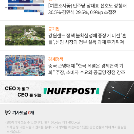
[여론조사꽃] 민주당 당대표 선호도 정청래
30.5%·김민석 29.6%, 0.9%p 초접전
공기업
강원랜드 정책 불확실성에 중장기 비전 '흔
들', 신임 사장의 정부 설득 과제 무거워져
경제정책
중국 관영매체 "한국 폭염은 경제협력 기
회" 주장, 소비자 수요와 공급망 장점 강조
기사댓글
0
개
200자까지 쓰실 수 있습니다. (현재 0 byte / 최대 400byte)
저작권 등 다른 사람의 권리를 침해하거나 명예를 훼손하는 댓글은 관련 법률에 의해 제재를 받을
수 있습니다.