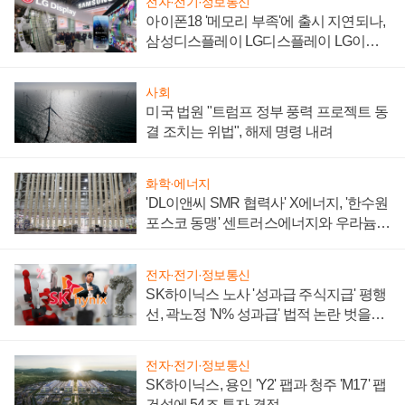
전자·전기·정보통신
아이폰18 '메모리 부족'에 출시 지연되나,
삼성디스플레이 LG디스플레이 LG이노
텍 '탈애플' 수익 다각화 속도
사회
미국 법원 "트럼프 정부 풍력 프로젝트 동
결 조치는 위법", 해제 명령 내려
화학·에너지
'DL이앤씨 SMR 협력사' X에너지, '한수원
포스코 동맹' 센트러스에너지와 우라늄
계약 체결
전자·전기·정보통신
SK하이닉스 노사 '성과급 주식지급' 평행
선, 곽노정 'N% 성과급' 법적 논란 벗을지
주목
전자·전기·정보통신
SK하이닉스, 용인 'Y2' 팹과 청주 'M17' 팹
건설에 54조 투자 결정