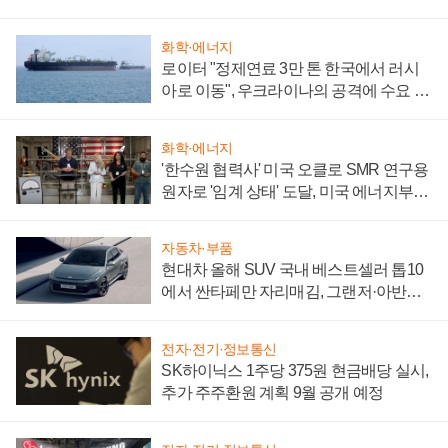
화학·에너지
로이터 "정제연료 3만 톤 한국에서 러시
아로 이동", 우크라이나의 공격에 수요 늘
어
화학·에너지
'한수원 협력사' 미국 오클로 SMR 연구용
원자로 '임계 상태' 도달, 미국 에너지부
"중요한 이정표"
자동차·부품
현대차 올해 SUV 국내 베스트셀러 톱10
에서 싼타페만 자리매김, 그랜저·아반떼
'세단 쌍끌이'로 내수 방어
전자·전기·정보통신
SK하이닉스 1주당 375원 현금배당 실시,
추가 주주환원 계획 9월 공개 예정