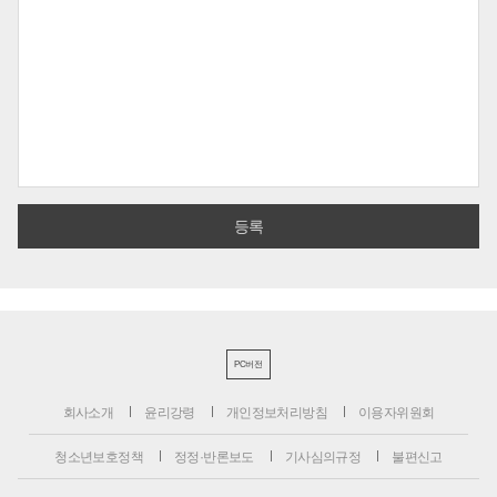
PC버전
회사소개
윤리강령
개인정보처리방침
이용자위원회
청소년보호정책
정정·반론보도
기사심의규정
불편신고