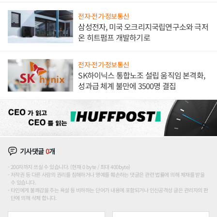
전자·전기·정보통신
삼성전자, 미국 오크리지국립연구소와 극저
온 히트펌프 개발하기로
전자·전기·정보통신
SK하이닉스 통합노조 설립 움직임 본격화,
성과급 체계 불만에 3500명 결집
기사댓글
0
개
200자까지 쓰실 수 있습니다. (현재 0 byte / 최대 400byte)
저작권 등 다른 사람의 권리를 침해하거나 명예를 훼손하는 댓글은 관련 법률에 의해 제재를 받을
수 있습니다.
타인에게 불쾌감을 주는 욕설 등 비하하는 단어가 내용에 포함되거나 인신공격성 글은 관리자의 판
단에 의해 삭제 합니다.