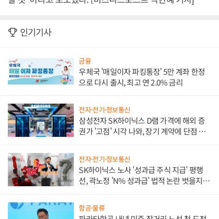
인기기사
금융
우체국 '매일이자 파킹통장' 5만 계좌 한정
으로 다시 출시, 최고 연 2.0% 금리
전자·전기·정보통신
삼성전자 SK하이닉스 D램 가격에 해외 증
권가 '고점' 시각 나와, 장기 계약에 단점 부
각
전자·전기·정보통신
SK하이닉스 노사 '성과급 주식 지급' 평행
선, 곽노정 'N% 성과급' 법적 논란 벗을지 주
목
항공·물류
파라타항공 내년 미주 장거리 노선 첫 도전,