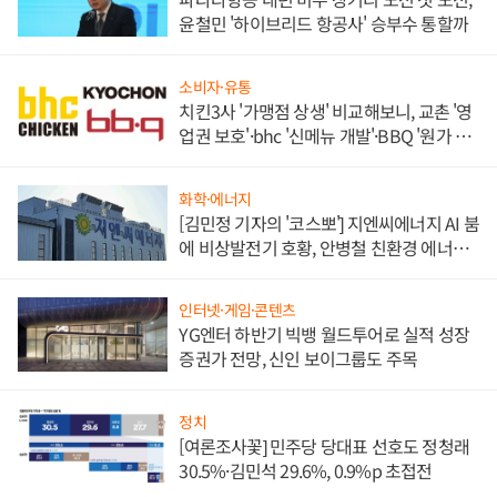
윤철민 '하이브리드 항공사' 승부수 통할까
소비자·유통
치킨3사 '가맹점 상생' 비교해보니, 교촌 '영
업권 보호'·bhc '신메뉴 개발'·BBQ '원가 부
담'
화학·에너지
[김민정 기자의 '코스뽀'] 지엔씨에너지 AI 붐
에 비상발전기 호황, 안병철 친환경 에너지
발전전문기업 향한다
인터넷·게임·콘텐츠
YG엔터 하반기 빅뱅 월드투어로 실적 성장
증권가 전망, 신인 보이그룹도 주목
정치
[여론조사꽃] 민주당 당대표 선호도 정청래
30.5%·김민석 29.6%, 0.9%p 초접전