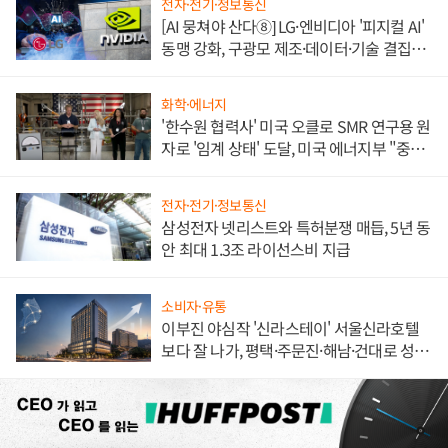
전자·전기·정보통신
[AI 뭉쳐야 산다⑧] LG·엔비디아 '피지컬 AI'
동맹 강화, 구광모 제조·데이터·기술 결집
해 종합 로보틱스 기업으로
화학·에너지
'한수원 협력사' 미국 오클로 SMR 연구용 원
자로 '임계 상태' 도달, 미국 에너지부 "중요
한 이정표"
전자·전기·정보통신
삼성전자 넷리스트와 특허분쟁 매듭, 5년 동
안 최대 1.3조 라이선스비 지급
소비자·유통
이부진 야심작 '신라스테이' 서울신라호텔
보다 잘 나가, 평택·주문진·해남·건대로 성
장판 더 넓힌다