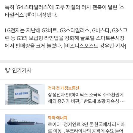
특히 'G4 스타일러스'에 고무 재질의 터치 펜촉이 달린 '스
타일러스 펜'이 내장됐다.
LG전자는 지난해 G3비트, G3스타일러스, G비스타, G3스크
린 등 G3의 보급형 라인업을 강화해 글로벌 스마트폰시장
에서 판매량을 크게 늘렸다. [비즈니스포스트 강우민 기자]
인기기사
전자·전기·정보통신
삼성전자 SK하이닉스 소극적 주주환원에
해외 증권가 비판, "반도체 호황 지속성 의
문"
화학·에너지
로이터 "정제연료 3만 톤 한국에서 러시아
로 이동", 우크라이나의 공격에 수요 늘어