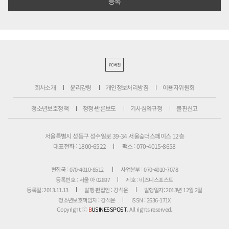
PC버전
회사소개
윤리강령
개인정보처리방침
이용자위원회
청소년보호정책
정정·반론보도
기사심의규정
불편신고
서울특별시 성동구 성수일로 39-34 서울숲더스페이스 12층
대표전화 : 1800-6522
팩스 : 070-4015-8658
편집국 : 070-4010-8512
사업본부 : 070-4010-7078
등록번호 : 서울 아 02897
제호 : 비즈니스포스트
등록일: 2013.11.13
발행·편집인 : 강석운
발행일자: 2013년 12월 2일
청소년보호책임자 : 강석운
ISSN : 2636-171X
Copyright ⓒ
B
USINESSPOST
. All rights reserved.