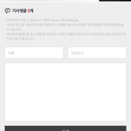
기사댓글
0
개
200자까지 쓰실 수 있습니다. (현재 0 byte / 최대 400byte)
저작권 등 다른 사람의 권리를 침해하거나 명예를 훼손하는 댓글은 관련 법률에 의해 제재를 받을
수 있습니다.
타인에게 불쾌감을 주는 욕설 등 비하하는 단어가 내용에 포함되거나 인신공격성 글은 관리자의 판
단에 의해 삭제 합니다.