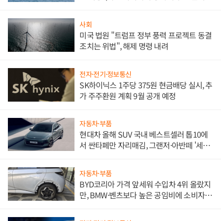
사회
미국 법원 "트럼프 정부 풍력 프로젝트 동결
조치는 위법", 해제 명령 내려
전자·전기·정보통신
SK하이닉스 1주당 375원 현금배당 실시, 추
가 주주환원 계획 9월 공개 예정
자동차·부품
현대차 올해 SUV 국내 베스트셀러 톱10에
서 싼타페만 자리매김, 그랜저·아반떼 '세단
쌍끌이'로 내수 방어
자동차·부품
BYD코리아 가격 앞세워 수입차 4위 올랐지
만, BMW·벤츠보다 높은 공임비에 소비자
불만 폭발