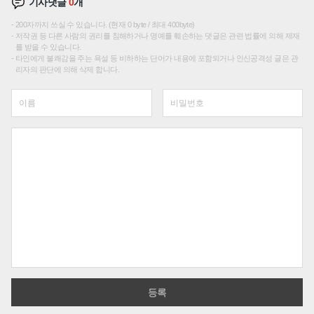
기사댓글
0
개
200자까지 쓰실 수 있습니다. (현재 0 byte / 최대 400byte)
저작권 등 다른 사람의 권리를 침해하거나 명예를 훼손하는 댓글은 관련 법률에 의해 제재
를 받을 수 있습니다.
타인에게 불쾌감을 주는 욕설 등 비하하는 단어가 내용에 포함되거나 인신공격성 글은 관
리자의 판단에 의해 삭제 합니다.