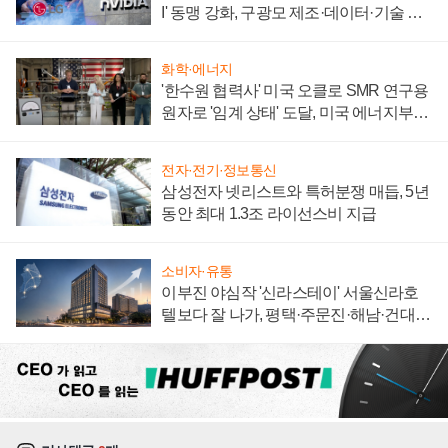
I' 동맹 강화, 구광모 제조·데이터·기술 결
집해 종합 로보틱스 기업으로
화학·에너지
'한수원 협력사' 미국 오클로 SMR 연구용
원자로 '임계 상태' 도달, 미국 에너지부
"중요한 이정표"
전자·전기·정보통신
삼성전자 넷리스트와 특허분쟁 매듭, 5년
동안 최대 1.3조 라이선스비 지급
소비자·유통
이부진 야심작 '신라스테이' 서울신라호
텔보다 잘 나가, 평택·주문진·해남·건대로
성장판 더 넓힌다