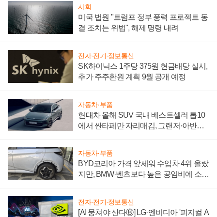
사회
미국 법원 "트럼프 정부 풍력 프로젝트 동
결 조치는 위법", 해제 명령 내려
전자·전기·정보통신
SK하이닉스 1주당 375원 현금배당 실시,
추가 주주환원 계획 9월 공개 예정
자동차·부품
현대차 올해 SUV 국내 베스트셀러 톱10
에서 싼타페만 자리매김, 그랜저·아반떼
'세단 쌍끌이'로 내수 방어
자동차·부품
BYD코리아 가격 앞세워 수입차 4위 올랐
지만, BMW·벤츠보다 높은 공임비에 소비
자 불만 폭발
전자·전기·정보통신
[AI 뭉쳐야 산다⑧] LG·엔비디아 '피지컬 A