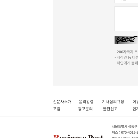
-
200자
까지 쓰실
- 저작권 등 
- 타인에게 불
신문사소개
윤리강령
기사심의규정
이
포럼
광고문의
불편신고
서울특별시 성동구 성
팩스 : 070-4015-
ISSN : 2636-171