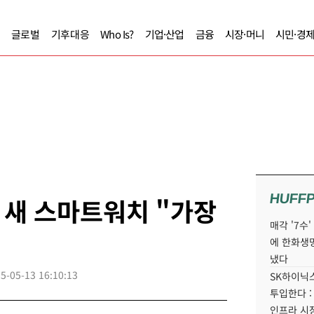
글로벌
기후대응
Who Is?
기업·산업
금융
시장·머니
시민·경
HUFF
 새 스마트워치 "가장
매각 '7수
에 한화생
냈다
5-05-13 16:10:13
SK하이닉스
투입한다 :
인프라 시