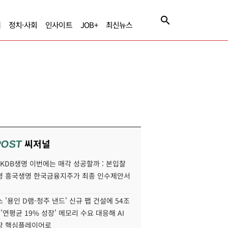
제
정치·사회
인사이트
JOB+
최신뉴스
씨저널
POST
' KDB생명 이번에는 매각 성공할까 : 본입찰
명 흥국생명 한국금융지주가 최종 인수제안서
 '용인 D램-청주 낸드' 신규 팹 건설에 54조
 '연평균 19% 성장' 메모리 수요 대응해 AI
장 핵심플레이어로