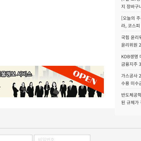
지 장바구
[오늘의 주
라, 코스피
국힘 윤리위
윤리위원 
KDB생명
금융지주 
가스공사 2
수용 미수금
반도체공학
된 규제가 