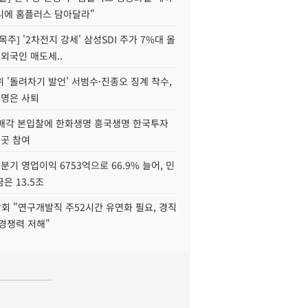
니에 홈플러스 담아달라"
목주] '2차전지 강세' 삼성SDI 주가 7%대 올
 외국인 매도세..
 '돌려차기 발언' 서범수·진종오 징계 착수,
2명은 사퇴
 매각 본입찰에 한화생명 흥국생명 한국투자
3곳 참여
분기 영업이익 6753억으로 66.9% 늘어, 민
은 13.5조
회 "연구개발직 주52시간 유연화 필요, 경직
경쟁력 저해"