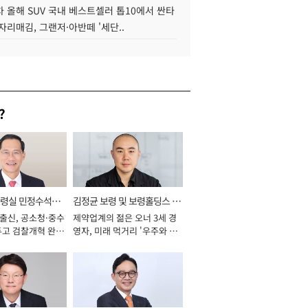
 올해 SUV 국내 베스트셀러 톱10에서 싼타
자리매김, 그랜저·아반떼 '세단..
?
통령실 민정수석비
김정균 보령 및 보령홀딩스 대
 출신, 공소청·중수
제약업계의 젊은 오너 3세 경
표이사 사장
두고 검찰개혁 완수
영자, 미래 먹거리 '우주와 헬
년]
스케어' 공들여 [2026년]