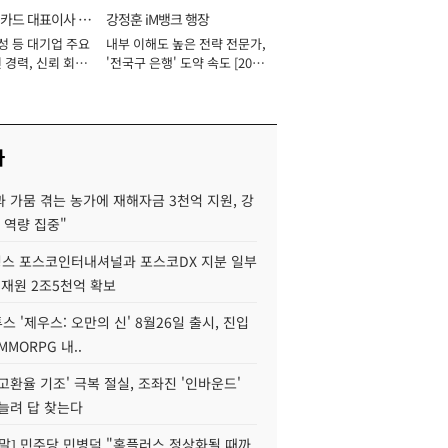
카드 대표이사 사
강정훈 iM뱅크 행장
성 등 대기업 주요
내부 이해도 높은 전략 전문가,
 경력, 신뢰 회복
'전국구 은행' 도약 속도 [2026
[2026년]
년]
사
 가뭄 겪는 농가에 재해자금 3천억 지원, 강
 역량 집중"
스 포스코인터내셔널과 포스코DX 지분 일부
 재원 2조5천억 확보
투스 '제우스: 오만의 신' 8월26일 출시, 진입
MMORPG 내..
고환율 기조' 극복 절실, 조좌진 '인바운드'
늘려 답 찾는다
정말] 민주당 민병덕 "홈플러스 정상화될 때까