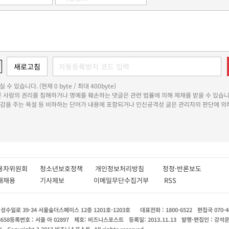
 수 있습니다. (현재 0 byte / 최대 400byte)
다른 사람의 권리를 침해하거나 명예를 훼손하는 댓글은 관련 법률에 의해 제재를 받을 수 있습니
쾌감을 주는 욕설 등 비하하는 단어가 내용에 포함되거나 인신공격성 글은 관리자의 판단에 의해
용자위원회
청소년보호정책
개인정보처리방침
정정·반론보도
인재채용
기사제보
이메일무단수집거부
RSS
수일로 39-34 서울숲더스페이스 12층 1201호-1203호
대표전화 : 1800-6522
편집국 070-4
8658
등록번호 : 서울 아 02897
제호: 비즈니스포스트
등록일: 2013.11.13
발행·편집인 : 강석
X
Copyright ? 2013 비즈니스포스트. All rights reserved.