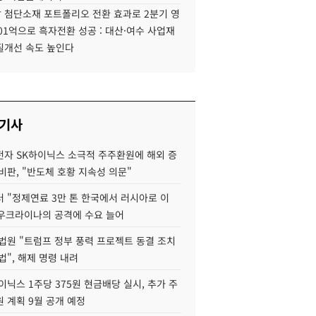
 첨단소재 포트폴리오 전환 효과로 2분기 영
01억으로 흑자전환 성공 : 대산·여수 사업재
질개선 속도 높인다
 기사
자 SK하이닉스 소극적 주주환원에 해외 증
비판, "반도체 호황 지속성 의문"
 "정제연료 3만 톤 한국에서 러시아로 이
 우크라이나의 공격에 수요 늘어
법원 "트럼프 정부 풍력 프로젝트 동결 조치
법", 해제 명령 내려
이닉스 1주당 375원 현금배당 실시, 추가 주
 계획 9월 공개 예정