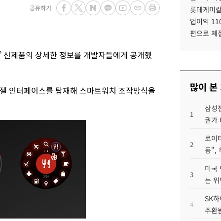
공유하기
롯데케미칼
업이익 11
편으로 체
’ 신제품의 상세한 정보를 개발자들에게 공개했
많이 본
베젤 인터페이스를 탑재해 스마트워치 조작방식을
삼성전
1
권가 
로이터
2
동",
미국 
3
는 위
SK하
4
주환원