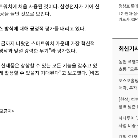
워치에 처음 사용된 것이다. 삼성전자가 기어 신
정상호 롯데
공을 들인 것으로 보인다.
LG·현대·삼
장
카드사 30년
에 '초집중' 
 방식에 대해 긍정적 평가를 내리고 있다.
지금까지 나왔던 스마트워치 가운데 가장 혁신적
최신기
쟁작과 맞설 강력한 무기”라 평가했다.
농협 폭염과
신제품은 상상할 수 있는 모든 기능을 갖추고 있
호동 "모든
 활용할 수 있을지 기대된다”고 보도했다. [비즈
포스코홀딩
매각, 투자
[현장] 컴
장벽 낮춘 
배포금지>
하나투어 '
사업 비중 
[7일 오!