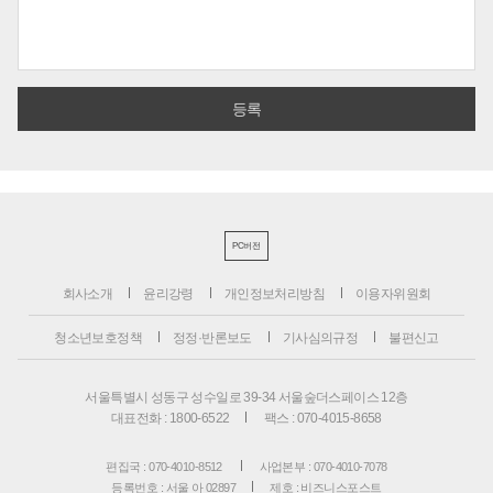
PC버전
회사소개
윤리강령
개인정보처리방침
이용자위원회
청소년보호정책
정정·반론보도
기사심의규정
불편신고
서울특별시 성동구 성수일로 39-34 서울숲더스페이스 12층
대표전화 : 1800-6522
팩스 : 070-4015-8658
편집국 : 070-4010-8512
사업본부 : 070-4010-7078
등록번호 : 서울 아 02897
제호 : 비즈니스포스트