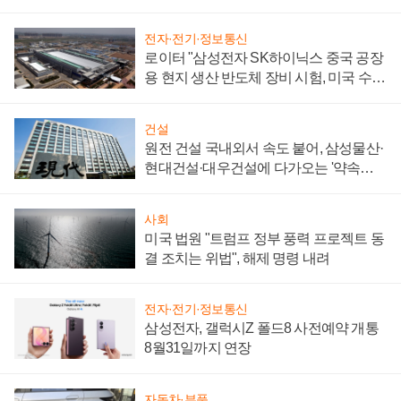
성 의문"
전자·전기·정보통신
로이터 "삼성전자 SK하이닉스 중국 공장
용 현지 생산 반도체 장비 시험, 미국 수출
통제 대비"
건설
원전 건설 국내외서 속도 붙어, 삼성물산·
현대건설·대우건설에 다가오는 '약속의
시간'
사회
미국 법원 "트럼프 정부 풍력 프로젝트 동
결 조치는 위법", 해제 명령 내려
전자·전기·정보통신
삼성전자, 갤럭시Z 폴드8 사전예약 개통
8월31일까지 연장
자동차·부품