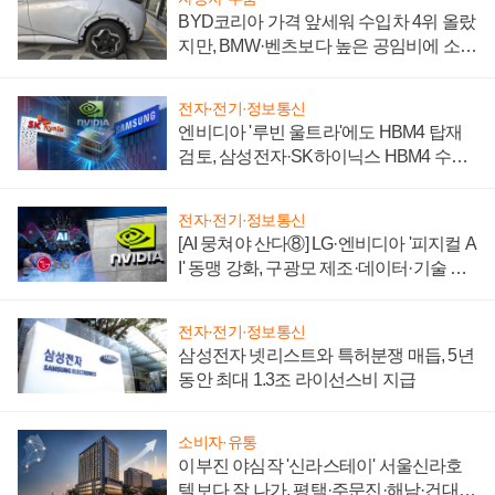
BYD코리아 가격 앞세워 수입차 4위 올랐
지만, BMW·벤츠보다 높은 공임비에 소비
자 불만 폭발
전자·전기·정보통신
엔비디아 '루빈 울트라'에도 HBM4 탑재
검토, 삼성전자·SK하이닉스 HBM4 수율
에 주도권 갈린다
전자·전기·정보통신
[AI 뭉쳐야 산다⑧] LG·엔비디아 '피지컬 A
I' 동맹 강화, 구광모 제조·데이터·기술 결
집해 종합 로보틱스 기업으로
전자·전기·정보통신
삼성전자 넷리스트와 특허분쟁 매듭, 5년
동안 최대 1.3조 라이선스비 지급
소비자·유통
이부진 야심작 '신라스테이' 서울신라호
텔보다 잘 나가, 평택·주문진·해남·건대로