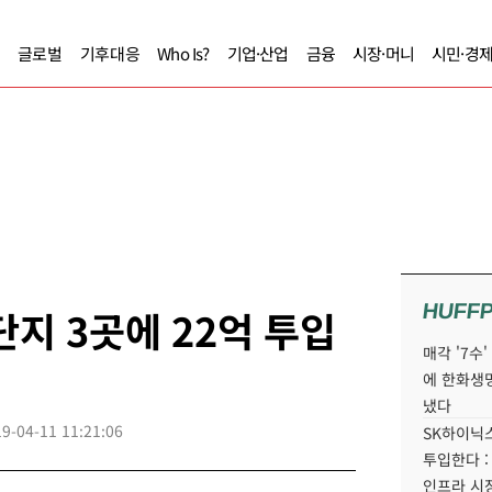
글로벌
기후대응
Who Is?
기업·산업
금융
시장·머니
시민·경
HUFF
단지 3곳에 22억 투입
매각 '7수
에 한화생
냈다
9-04-11 11:21:06
SK하이닉스
투입한다 :
인프라 시