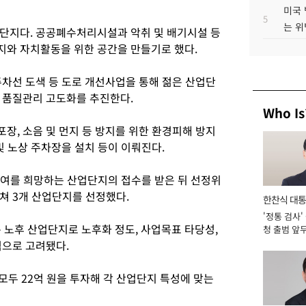
미국 
5
는 위
단지다. 공공폐수처리시설과 악취 및 배기시설 등
지와 자치활동을 위한 공간을 만들기로 했다.
주차선 도색 등 도로 개선사업을 통해 젊은 산업단
 품질관리 고도화를 추진한다.
Who Is
장, 소음 및 먼지 등 방지를 위한 환경피해 방지
및 노상 주차장을 설치 등이 이뤄진다.
참여를 희망하는 산업단지의 접수를 받은 뒤 선정위
쳐 3개 산업단지를 선정했다.
한찬식 대
'정통 검사'
서관
 노후 산업단지로 노후화 정도, 사업목표 타당성,
청 출범 앞
맡아 [2026
적으로 고려됐다.
등 모두 22억 원을 투자해 각 산업단지 특성에 맞는