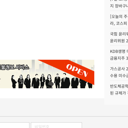
지 장바구
[오늘의 주
라, 코스피
국힘 윤리위
윤리위원 
KDB생명
금융지주 
가스공사 2
수용 미수금
반도체공학
된 규제가 