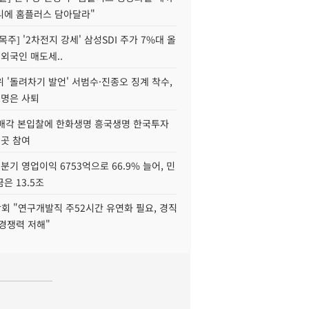
니에 홈플러스 담아달라"
목주] '2차전지 강세' 삼성SDI 주가 7%대 올
 외국인 매도세..
 '돌려차기 발언' 서범수·진종오 징계 착수,
2명은 사퇴
 매각 본입찰에 한화생명 흥국생명 한국투자
3곳 참여
분기 영업이익 6753억으로 66.9% 늘어, 민
은 13.5조
회 "연구개발직 주52시간 유연화 필요, 경직
경쟁력 저해"