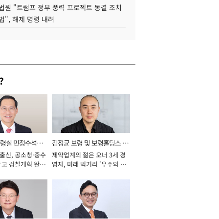
법원 "트럼프 정부 풍력 프로젝트 동결 조치
법", 해제 명령 내려
?
통령실 민정수석비
김정균 보령 및 보령홀딩스 대
 출신, 공소청·중수
제약업계의 젊은 오너 3세 경
표이사 사장
두고 검찰개혁 완수
영자, 미래 먹거리 '우주와 헬
년]
스케어' 공들여 [2026년]