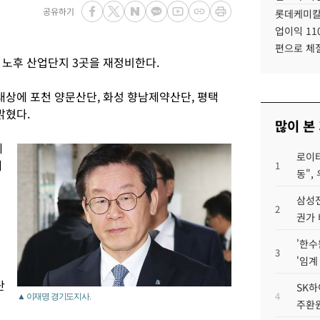
공유하기
롯데케미칼
업이익 11
편으로 체
 노후 산업단지 3곳을 재정비한다.
 대상에 포천 양문산단, 화성 향남제약산단, 평택
밝혔다.
많이 본
에
로이터
대
1
동",
삼성전
2
권가 
'한수
3
'임계
단
SK하
4
▲ 이재명 경기도지사.
주환원