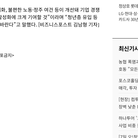
정상호 롯데
, 불편한 노동·정주 여건 등이 개선돼 기업 경쟁
LG·현대·삼
장
활성화에 크게 기여할 것”이라며 “청년층 유입 등
카드사 30년
바란다”고 말했다. [비즈니스포스트 김남형 기자]
에 '초집중' 
최신기
배포금지>
농협 폭염과
호동 "모든
포스코홀딩
매각, 투자
[현장] 컴
장벽 낮춘 
하나투어 '
사업 비중 
[7일 오!