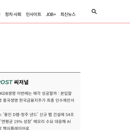
제
정치·사회
인사이트
JOB+
최신뉴스
씨저널
POST
' KDB생명 이번에는 매각 성공할까 : 본입찰
명 흥국생명 한국금융지주가 최종 인수제안서
 '용인 D램-청주 낸드' 신규 팹 건설에 54조
 '연평균 19% 성장' 메모리 수요 대응해 AI
장 핵심플레이어로