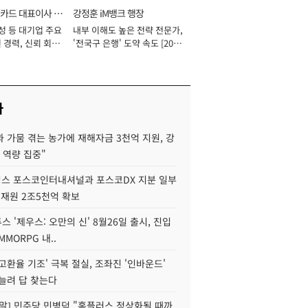
카드 대표이사 사
강정훈 iM뱅크 행장
성 등 대기업 주요
내부 이해도 높은 전략 전문가,
 경력, 신뢰 회복
'전국구 은행' 도약 속도 [2026
[2026년]
년]
사
 가뭄 겪는 농가에 재해자금 3천억 지원, 강
 역량 집중"
스 포스코인터내셔널과 포스코DX 지분 일부
 재원 2조5천억 확보
투스 '제우스: 오만의 신' 8월26일 출시, 진입
MMORPG 내..
고환율 기조' 극복 절실, 조좌진 '인바운드'
늘려 답 찾는다
정말] 민주당 민병덕 "홈플러스 정상화될 때까