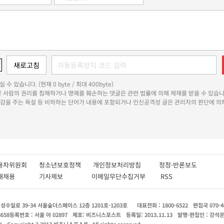
 수 있습니다. (현재 0 byte / 최대 400byte)
다른 사람의 권리를 침해하거나 명예를 훼손하는 댓글은 관련 법률에 의해 제재를 받을 수 있습니
쾌감을 주는 욕설 등 비하하는 단어가 내용에 포함되거나 인신공격성 글은 관리자의 판단에 의해
용자위원회
청소년보호정책
개인정보처리방침
정정·반론보도
인재채용
기사제보
이메일무단수집거부
RSS
수일로 39-34 서울숲더스페이스 12층 1201호-1203호
대표전화 : 1800-6522
편집국 070-4
8658
등록번호 : 서울 아 02897
제호: 비즈니스포스트
등록일: 2013.11.13
발행·편집인 : 강석
X
Copyright ? 2013 비즈니스포스트. All rights reserved.