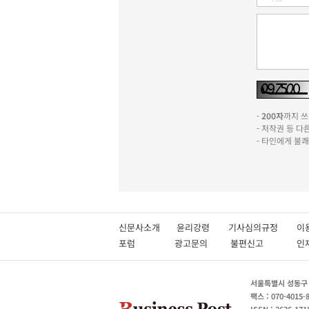
-
200자
까지 쓰실
- 저작권 등 
- 타인에게 불
신문사소개
윤리강령
기사심의규정
이
포럼
광고문의
불편신고
서울특별시 성동구 성
팩스 : 070-4015-
ISSN : 2636-171