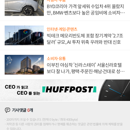
BYD코리아 가격 앞세워 수입차 4위 올랐지
만, BMW·벤츠보다 높은 공임비에 소비자
불만 폭발
인터넷·게임·콘텐츠
빅테크 메모리반도체 포함 장기계약 '2.7조
달러' 규모, AI 투자 위축 우려와 반대 신호
소비자·유통
이부진 야심작 '신라스테이' 서울신라호텔
보다 잘 나가, 평택·주문진·해남·건대로 성
장판 더 넓힌다
기사댓글
0
개
200자까지 쓰실 수 있습니다. (현재 0 byte / 최대 400byte)
저작권 등 다른 사람의 권리를 침해하거나 명예를 훼손하는 댓글은 관련 법률에 의해 제재를 받을
수 있습니다.