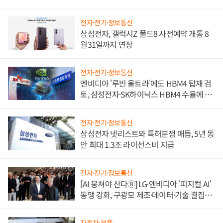
전자·전기·정보통신
삼성전자, 갤럭시Z 폴드8 사전예약 개통 8
월31일까지 연장
전자·전기·정보통신
엔비디아 '루빈 울트라'에도 HBM4 탑재 검
토, 삼성전자·SK하이닉스 HBM4 수율에 주
도권 갈린다
전자·전기·정보통신
삼성전자 넷리스트와 특허분쟁 매듭, 5년 동
안 최대 1.3조 라이선스비 지급
전자·전기·정보통신
[AI 뭉쳐야 산다⑧] LG·엔비디아 '피지컬 AI'
동맹 강화, 구광모 제조·데이터·기술 결집
해 종합 로보틱스 기업으로
자동차·부품