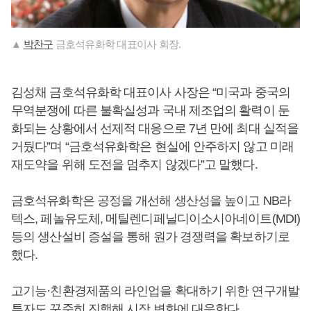
▲
박찬구
금호석유화학 대표이사 회장.
김성채 금호석유화학 대표이사 사장은 “미국과 중국의
무역분쟁에 따른 불확실성과 국내 제조업의 활력이 둔
화되는 상황에서 선제적 대응으로 7년 만에 최대 실적을
거뒀다”며 “금호석유화학은 현실에 안주하지 않고 미래
재도약을 위해 도전을 멈추지 않겠다”고 말했다.
금호석유화학은 공정을 개선해 생산성을 높이고 NB라
텍스, 페놀유도체, 메틸렌디페닐디이소시아네이트(MDI)
등의 생산설비 증설을 통해 원가 경쟁력을 확보하기로
했다.
고기능·친환경제품의 라인업을 확대하기 위한 연구개발
투자도 꾸준히 진행해 시장 변화에 대응한다.