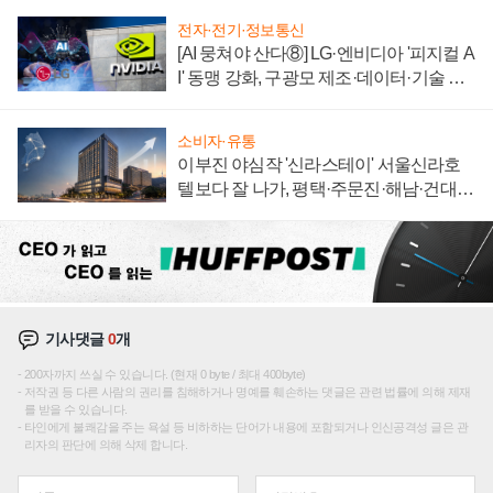
전자·전기·정보통신
[AI 뭉쳐야 산다⑧] LG·엔비디아 '피지컬 A
I' 동맹 강화, 구광모 제조·데이터·기술 결
집해 종합 로보틱스 기업으로
소비자·유통
이부진 야심작 '신라스테이' 서울신라호
텔보다 잘 나가, 평택·주문진·해남·건대로
성장판 더 넓힌다
기사댓글
0
개
200자까지 쓰실 수 있습니다. (현재 0 byte / 최대 400byte)
저작권 등 다른 사람의 권리를 침해하거나 명예를 훼손하는 댓글은 관련 법률에 의해 제재
를 받을 수 있습니다.
타인에게 불쾌감을 주는 욕설 등 비하하는 단어가 내용에 포함되거나 인신공격성 글은 관
리자의 판단에 의해 삭제 합니다.