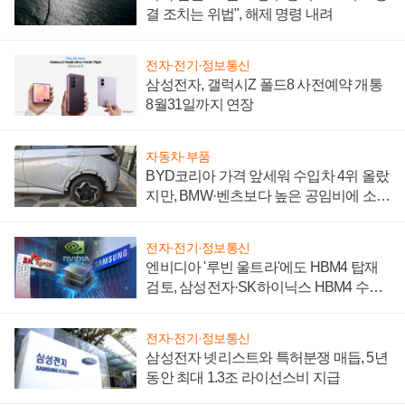
결 조치는 위법", 해제 명령 내려
전자·전기·정보통신
삼성전자, 갤럭시Z 폴드8 사전예약 개통
8월31일까지 연장
자동차·부품
BYD코리아 가격 앞세워 수입차 4위 올랐
지만, BMW·벤츠보다 높은 공임비에 소비
자 불만 폭발
전자·전기·정보통신
엔비디아 '루빈 울트라'에도 HBM4 탑재
검토, 삼성전자·SK하이닉스 HBM4 수율
에 주도권 갈린다
전자·전기·정보통신
삼성전자 넷리스트와 특허분쟁 매듭, 5년
동안 최대 1.3조 라이선스비 지급