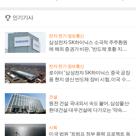
인기기사
전자·전기·정보통신
삼성전자 SK하이닉스 소극적 주주환원
에 해외 증권가 비판, "반도체 호황 지속
성 의문"
전자·전기·정보통신
로이터 "삼성전자 SK하이닉스 중국 공장
용 현지 생산 반도체 장비 시험, 미국 수출
통제 대비"
건설
원전 건설 국내외서 속도 붙어, 삼성물산·
현대건설·대우건설에 다가오는 '약속의
시간'
사회
미국 법원 "트럼프 정부 풍력 프로젝트 동