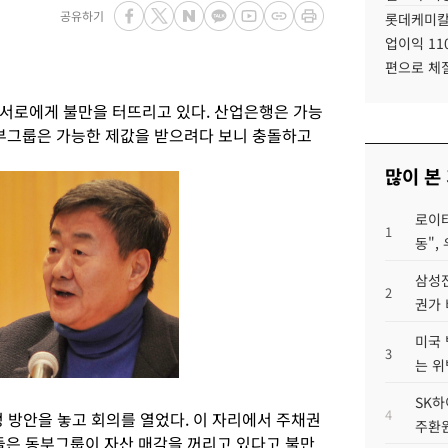
공유하기
롯데케미칼
업이익 11
편으로 체
서로에게 불만을 터뜨리고 있다. 산업은행은 가능
동부그룹은 가능한 제값을 받으려다 보니 충돌하고
많이 본
로이터
1
동",
삼성전
2
권가 
미국 
3
는 위
SK하
4
 방안을 놓고 회의를 열었다. 이 자리에서 주채권
주환원
은 동부그룹이 자산 매각을 꺼리고 있다고 불만