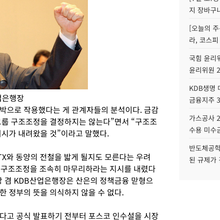
지 장바구
[오늘의 주
라, 코스피
국힘 윤리위
윤리위원 
KDB생명
산업은행장
금융지주 
박으로 작용했다는 게 관계자들의 분석이다. 금감
가스공사 2
그룹 구조조정을 결정하지는 않는다”면서 “구조조
수용 미수금
지시가 내려왔을 것”이라고 말했다.
반도체공학
TX와 동양의 전철을 밟게 될지도 모른다는 우려
된 규제가 
업 구조조정을 조속히 마무리하라는 지시를 내렸다
장 겸 KDB산업은행장은 산은의 정책금융 맏형으
 정부의 뜻을 의식하지 않을 수 없다.
다고 공식 발표하기 전부터 포스코 인수설을 시장