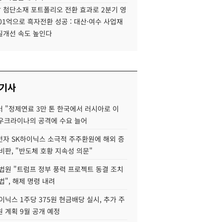
 첨단소재 포트폴리오 전환 효과로 2분기 영
01억으로 흑자전환 성공 : 대산·여수 사업재
질개선 속도 높인다
 기사
 "정제연료 3만 톤 한국에서 러시아로 이
 우크라이나의 공격에 수요 늘어
자 SK하이닉스 소극적 주주환원에 해외 증
비판, "반도체 호황 지속성 의문"
법원 "트럼프 정부 풍력 프로젝트 동결 조치
법", 해제 명령 내려
이닉스 1주당 375원 현금배당 실시, 추가 주
 계획 9월 공개 예정