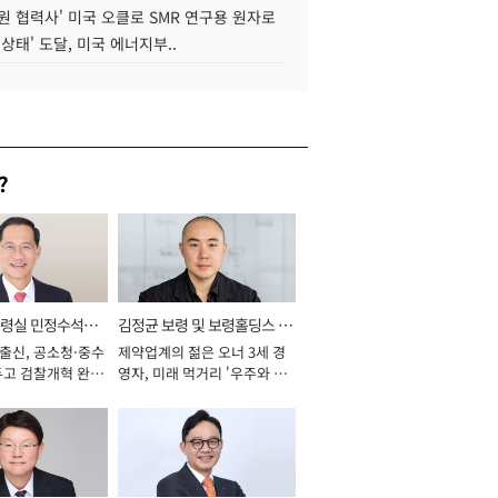
원 협력사' 미국 오클로 SMR 연구용 원자로
 상태' 도달, 미국 에너지부..
?
통령실 민정수석비
김정균 보령 및 보령홀딩스 대
 출신, 공소청·중수
제약업계의 젊은 오너 3세 경
표이사 사장
두고 검찰개혁 완수
영자, 미래 먹거리 '우주와 헬
년]
스케어' 공들여 [2026년]