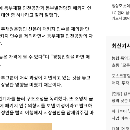
정상호 롯데
에 동부제철 인천공장과 동부발전당진 패키지 인
LG·현대·삼
장
대안 중 하나라고 잘라 말했다.
카드사 30년
에 '초집중' 
 주채권은행인 산은이 패키지 인수를 제의한 만
패키지 인수를 제의하면서 동부제철 인천공장의 자
.
최신기
높은 가격에 팔 수 있다”며 “경쟁입찰을 하면 매
농협 폭염과
.
호동 "모든
포스코홀딩
동부그룹이 매각 과정이 지연되고 있는 것을 놓고
매각, 투자
 상당한 영향을 미쳤기 때문이다.
[현장] 컴
관계자를 불러 구조조정을 독려했다. 또 조영제 금
장벽 낮춘 
코에 패키지 인수의향서를 보낼 예정이라고 발표하
하나투어 '
조정안을 빨리 이행해서 시장불안을 잠재워주길 바
사업 비중 
[7일 오!