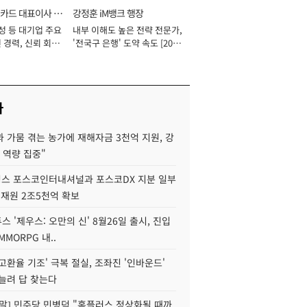
카드 대표이사 사
강정훈 iM뱅크 행장
성 등 대기업 주요
내부 이해도 높은 전략 전문가,
 경력, 신뢰 회복
'전국구 은행' 도약 속도 [2026
[2026년]
년]
사
 가뭄 겪는 농가에 재해자금 3천억 지원, 강
 역량 집중"
스 포스코인터내셔널과 포스코DX 지분 일부
 재원 2조5천억 확보
투스 '제우스: 오만의 신' 8월26일 출시, 진입
MMORPG 내..
고환율 기조' 극복 절실, 조좌진 '인바운드'
늘려 답 찾는다
정말] 민주당 민병덕 "홈플러스 정상화될 때까