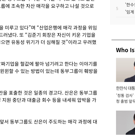
'한수
그룹에 조속한 자산 매각을 요구하고 나설 것으로
5
'임계
을 미루고 있다”며 “산업은행에 매각 과정을 위임
드러냈다. 또 “김준기 회장은 자신이 키운 기업을
않으면 유동성 위기가 더 심해질 것”이라고 우려했
Who Is
알짜기업을 헐값에 팔아 넘기려고 한다는 이야기를
 윈윈할 수 있는 방법이 있는데 동부그룹이 훼방을
한찬식 대
을 표출한 것은 일종의 경고다. 산은은 동부그룹
'정통 검사'
서관
 지원 중단과 대출금 회수 등을 내세워 압박을 가
청 출범 앞
맡아 [2026
앞서 동부그룹도 산은이 주도하는 매각 과정에 대