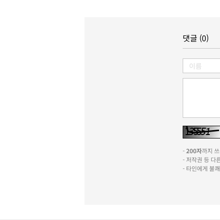
댓글 (0)
-
200자
까지 쓰실
- 저작권 등 
- 타인에게 불