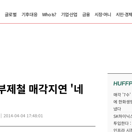
글로벌
기후대응
Who Is?
기업·산업
금융
시장·머니
시민·경
HUFF
부제철 매각지연 '네
매각 '7수
에 한화생
냈다
2014-04-04 17:48:01
SK하이닉스
투입한다 :
인프라 시