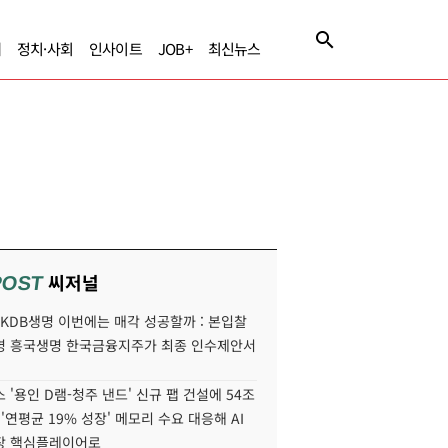
제
정치·사회
인사이트
JOB+
최신뉴스
씨저널
POST
' KDB생명 이번에는 매각 성공할까 : 본입찰
명 흥국생명 한국금융지주가 최종 인수제안서
 '용인 D램-청주 낸드' 신규 팹 건설에 54조
 '연평균 19% 성장' 메모리 수요 대응해 AI
장 핵심플레이어로