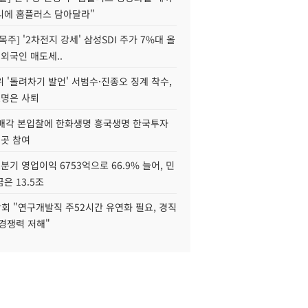
니에 홈플러스 담아달라"
목주] '2차전지 강세' 삼성SDI 주가 7%대 올
 외국인 매도세..
 '돌려차기 발언' 서범수·진종오 징계 착수,
2명은 사퇴
 매각 본입찰에 한화생명 흥국생명 한국투자
3곳 참여
분기 영업이익 6753억으로 66.9% 늘어, 민
은 13.5조
회 "연구개발직 주52시간 유연화 필요, 경직
경쟁력 저해"