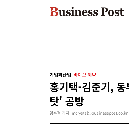
기업과산업
바이오·제약
홍기택-김준기, 동
탓' 공방
임수정 기자 imcrystal@businesspost.co.kr