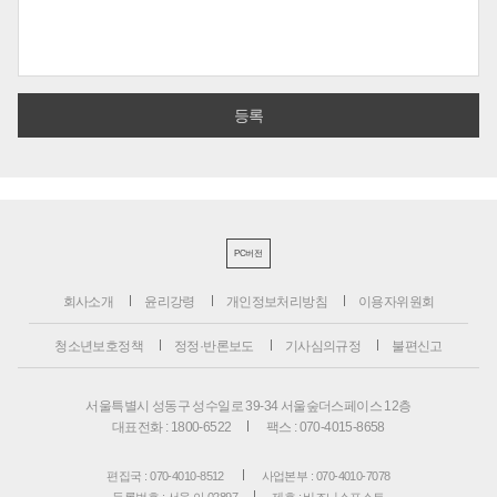
PC버전
회사소개
윤리강령
개인정보처리방침
이용자위원회
청소년보호정책
정정·반론보도
기사심의규정
불편신고
서울특별시 성동구 성수일로 39-34 서울숲더스페이스 12층
대표전화 : 1800-6522
팩스 : 070-4015-8658
편집국 : 070-4010-8512
사업본부 : 070-4010-7078