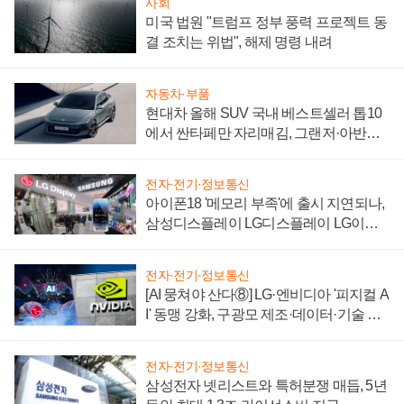
사회
미국 법원 "트럼프 정부 풍력 프로젝트 동
결 조치는 위법", 해제 명령 내려
자동차·부품
현대차 올해 SUV 국내 베스트셀러 톱10
에서 싼타페만 자리매김, 그랜저·아반떼
'세단 쌍끌이'로 내수 방어
전자·전기·정보통신
아이폰18 '메모리 부족'에 출시 지연되나,
삼성디스플레이 LG디스플레이 LG이노
텍 '탈애플' 수익 다각화 속도
전자·전기·정보통신
[AI 뭉쳐야 산다⑧] LG·엔비디아 '피지컬 A
I' 동맹 강화, 구광모 제조·데이터·기술 결
집해 종합 로보틱스 기업으로
전자·전기·정보통신
삼성전자 넷리스트와 특허분쟁 매듭, 5년