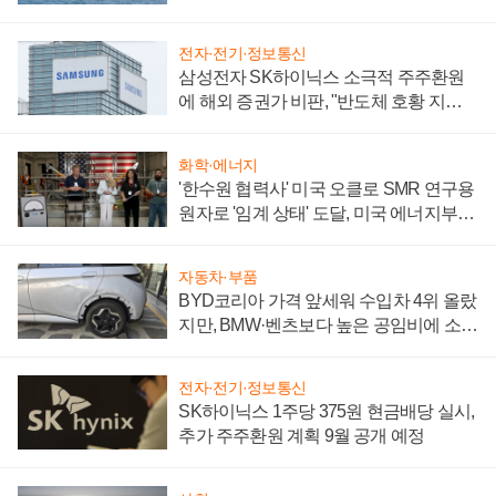
어
전자·전기·정보통신
삼성전자 SK하이닉스 소극적 주주환원
에 해외 증권가 비판, "반도체 호황 지속
성 의문"
화학·에너지
'한수원 협력사' 미국 오클로 SMR 연구용
원자로 '임계 상태' 도달, 미국 에너지부
"중요한 이정표"
자동차·부품
BYD코리아 가격 앞세워 수입차 4위 올랐
지만, BMW·벤츠보다 높은 공임비에 소비
자 불만 폭발
전자·전기·정보통신
SK하이닉스 1주당 375원 현금배당 실시,
추가 주주환원 계획 9월 공개 예정